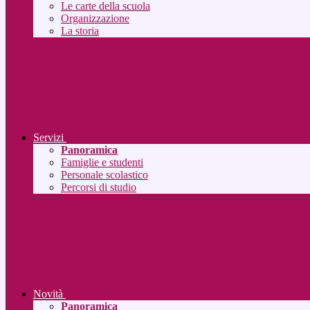
Le carte della scuola
Organizzazione
La storia
Servizi
Panoramica
Famiglie e studenti
Personale scolastico
Percorsi di studio
Novità
Panoramica