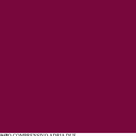
ITUTO COMPRENSIVO ADRIA DUE