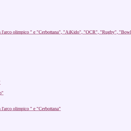
on l'arco olimpico " e "Cerbottana", "AiKido", "OCR", "Rugby", "Bow
"
p"
 l'arco olimpico " e "Cerbottana"