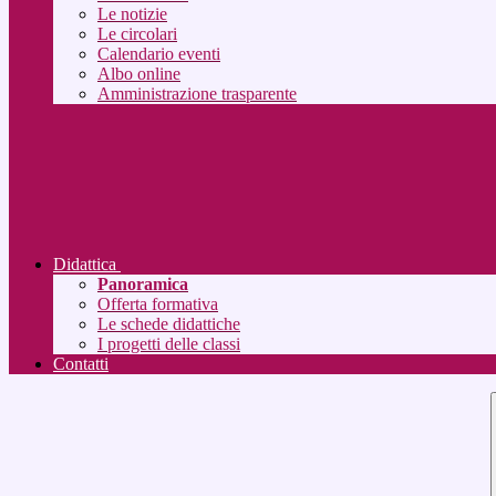
Le notizie
Le circolari
Calendario eventi
Albo online
Amministrazione trasparente
Didattica
Panoramica
Offerta formativa
Le schede didattiche
I progetti delle classi
Contatti