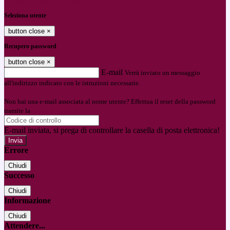
Entra con SPID
Entra con CIE
Seleziona utente
button close
×
Recupero password
button close
×
E-mail
Verrà inviato un messaggio
all'indirizzo indicato con le istruzioni necessarie.
Non hai una e-mail associata al nome utente? Effettua il reset della password
tramite la
Login Spaggiari
E-mail inviata, si prega di controllare la casella di posta elettronica!
Errore
Chiudi
Successo
Chiudi
Informazione
Chiudi
Attendere...