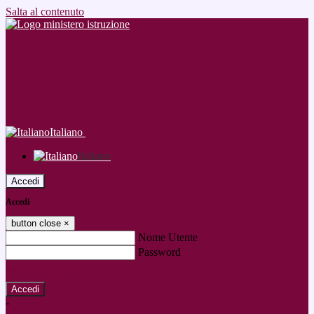
Salta al contenuto
Italiano
Italiano
Accedi
Accedi
button close
×
Nome Utente
Password
Password dimenticata?
-