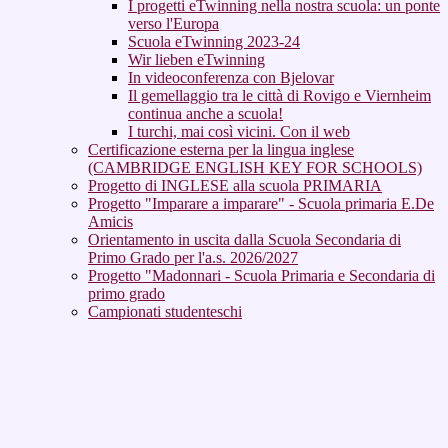
I progetti eTwinning nella nostra scuola: un ponte
verso l'Europa
Scuola eTwinning 2023-24
Wir lieben eTwinning
In videoconferenza con Bjelovar
Il gemellaggio tra le città di Rovigo e Viernheim
continua anche a scuola!
I turchi, mai così vicini. Con il web
Certificazione esterna per la lingua inglese
(CAMBRIDGE ENGLISH KEY FOR SCHOOLS)
Progetto di INGLESE alla scuola PRIMARIA
Progetto "Imparare a imparare" - Scuola primaria E.De
Amicis
Orientamento in uscita dalla Scuola Secondaria di
Primo Grado per l'a.s. 2026/2027
Progetto "Madonnari - Scuola Primaria e Secondaria di
primo grado
Campionati studenteschi