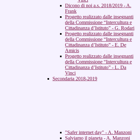
Dicono di noi a.s. 2018/2019 - A.
Frank
Progetto realizzato dalle insegnanti
della Commissione “Intercultura e
Cittadinanza d’Istituto” - G. Rodari
Progetto realizzato dalle insegnanti
della Commissione “Intercultura e
Cittadinanza d’Istituto” - E. De
Amicis
Progetto realizzato dalle insegnanti
della Commissione “Intercultura e
Cittadinanza d’Istituto” - L. Da
Vinci
Secondaria 2018-2019
"Safer internet day" - A. Manzoni
Salviamo il pianeta - A. Manzoni