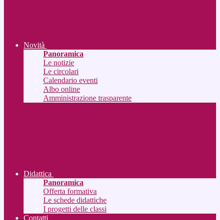
Novità
Panoramica
Le notizie
Le circolari
Calendario eventi
Albo online
Amministrazione trasparente
Didattica
Panoramica
Offerta formativa
Le schede didattiche
I progetti delle classi
Contatti