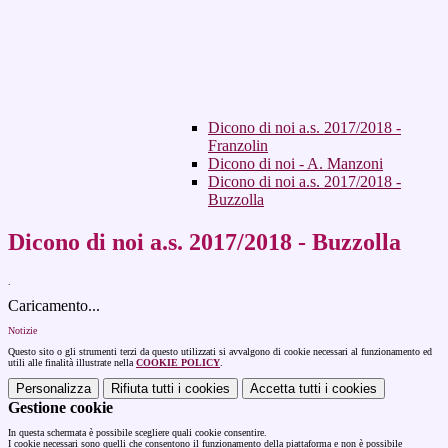
Dicono di noi a.s. 2017/2018 -
Franzolin
Dicono di noi - A. Manzoni
Dicono di noi a.s. 2017/2018 -
Buzzolla
Dicono di noi a.s. 2017/2018 - Buzzolla
.
Caricamento...
Notizie
Questo sito o gli strumenti terzi da questo utilizzati si avvalgono di cookie necessari al funzionamento ed
utili alle finalità illustrate nella
COOKIE POLICY
.
Personalizza
Rifiuta tutti
i cookies
Accetta tutti
i cookies
Gestione cookie
In questa schermata è possibile scegliere quali cookie consentire.
I cookie necessari sono quelli che consentono il funzionamento della piattaforma e non è possibile