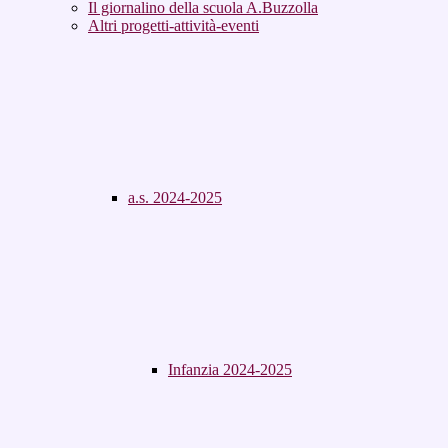
Il giornalino della scuola A.Buzzolla
Altri progetti-attività-eventi
a.s. 2024-2025
Infanzia 2024-2025