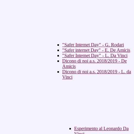
"Safer Internet Day" - G. Rodari
"Safer internet Day" - E. De Amicis
"Safer Internet Day" - L. Da Vinci
Dicono di noi a.s. 2018/2019 - De
Amicis
Dicono di noi a.s. 2018/2019 - L. da
Vinci
Esperimento al Leonardo Da
Vinci