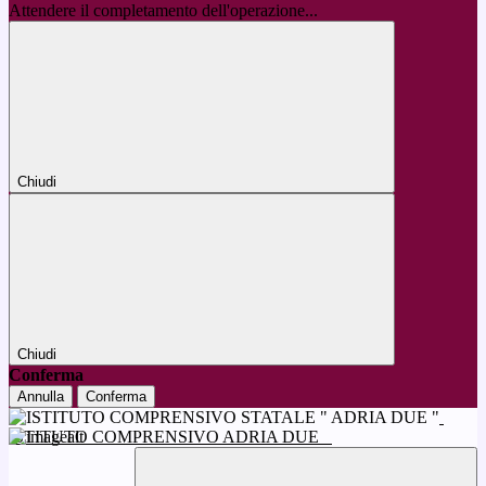
Attendere il completamento dell'operazione...
Chiudi
Chiudi
Conferma
Annulla
Conferma
ISTITUTO COMPRENSIVO ADRIA DUE