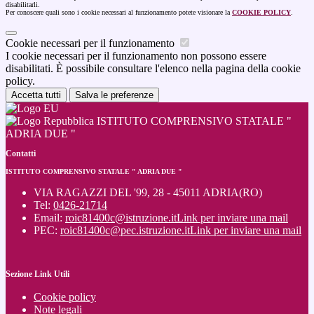
disabilitarli.
Per conoscere quali sono i cookie necessari al funzionamento potete visionare la
COOKIE POLICY
.
Cookie necessari per il funzionamento
I cookie necessari per il funzionamento non possono essere
disabilitati. È possibile consultare l'elenco nella pagina della cookie
policy.
Accetta tutti
Salva le preferenze
ISTITUTO COMPRENSIVO STATALE "
ADRIA DUE "
Contatti
ISTITUTO COMPRENSIVO STATALE " ADRIA DUE "
VIA RAGAZZI DEL '99, 28 - 45011 ADRIA(RO)
Tel:
0426-21714
Email:
roic81400c@istruzione.it
Link per inviare una mail
PEC:
roic81400c@pec.istruzione.it
Link per inviare una mail
Sezione Link Utili
Cookie policy
Note legali