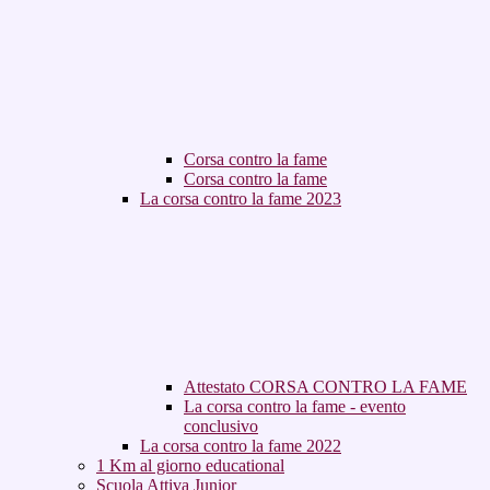
Corsa contro la fame
Corsa contro la fame
La corsa contro la fame 2023
Attestato CORSA CONTRO LA FAME
La corsa contro la fame - evento
conclusivo
La corsa contro la fame 2022
1 Km al giorno educational
Scuola Attiva Junior