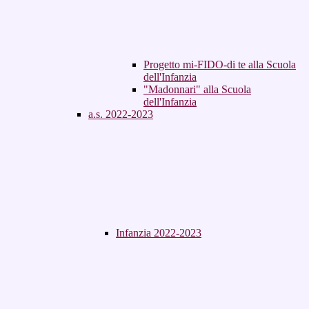
Progetto mi-FIDO-di te alla Scuola
dell'Infanzia
"Madonnari" alla Scuola
dell'Infanzia
a.s. 2022-2023
Infanzia 2022-2023