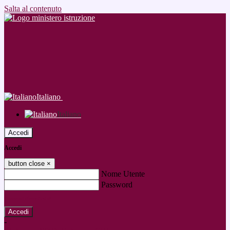
Salta al contenuto
Italiano
Italiano
Accedi
Accedi
button close
×
Nome Utente
Password
Password dimenticata?
-