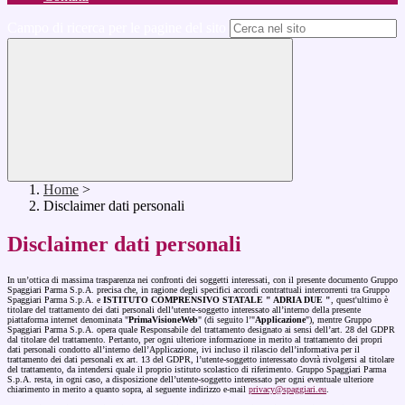
Campo di ricerca per le pagine del sito
Home
>
Disclaimer dati personali
Disclaimer dati personali
In un’ottica di massima trasparenza nei confronti dei soggetti interessati, con il presente documento Gruppo
Spaggiari Parma S.p.A. precisa che, in ragione degli specifici accordi contrattuali intercorrenti tra Gruppo
Spaggiari Parma S.p.A. e
ISTITUTO COMPRENSIVO STATALE " ADRIA DUE "
, quest'ultimo è
titolare del trattamento dei dati personali dell’utente-soggetto interessato all’interno della presente
piattaforma internet denominata "
PrimaVisioneWeb
" (di seguito l’"
Applicazione
"), mentre Gruppo
Spaggiari Parma S.p.A. opera quale Responsabile del trattamento designato ai sensi dell’art. 28 del GDPR
dal titolare del trattamento. Pertanto, per ogni ulteriore informazione in merito al trattamento dei propri
dati personali condotto all’interno dell’Applicazione, ivi incluso il rilascio dell’informativa per il
trattamento dei dati personali ex art. 13 del GDPR, l’utente-soggetto interessato dovrà rivolgersi al titolare
del trattamento, da intendersi quale il proprio istituto scolastico di riferimento. Gruppo Spaggiari Parma
S.p.A. resta, in ogni caso, a disposizione dell’utente-soggetto interessato per ogni eventuale ulteriore
chiarimento in merito a quanto sopra, al seguente indirizzo e-mail
privacy@spaggiari.eu
.