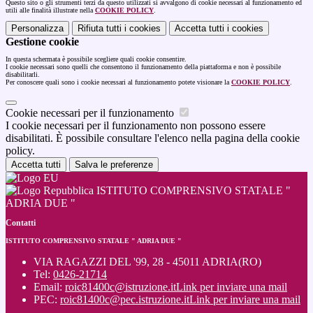
Questo sito o gli strumenti terzi da questo utilizzati si avvalgono di cookie necessari al funzionamento ed
utili alle finalità illustrate nella
COOKIE POLICY
.
Personalizza
Rifiuta tutti
i cookies
Accetta tutti
i cookies
Gestione cookie
In questa schermata è possibile scegliere quali cookie consentire.
I cookie necessari sono quelli che consentono il funzionamento della piattaforma e non è possibile
disabilitarli.
Per conoscere quali sono i cookie necessari al funzionamento potete visionare la
COOKIE POLICY
.
Cookie necessari per il funzionamento
I cookie necessari per il funzionamento non possono essere
disabilitati. È possibile consultare l'elenco nella pagina della cookie
policy.
Accetta tutti
Salva le preferenze
ISTITUTO COMPRENSIVO STATALE "
ADRIA DUE "
Contatti
ISTITUTO COMPRENSIVO STATALE " ADRIA DUE "
VIA RAGAZZI DEL '99, 28 - 45011 ADRIA(RO)
Tel:
0426-21714
Email:
roic81400c@istruzione.it
Link per inviare una mail
PEC:
roic81400c@pec.istruzione.it
Link per inviare una mail