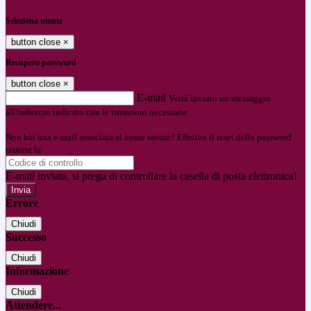
Entra con SPID
Entra con CIE
Seleziona utente
button close
×
Recupero password
button close
×
E-mail
Verrà inviato un messaggio
all'indirizzo indicato con le istruzioni necessarie.
Non hai una e-mail associata al nome utente? Effettua il reset della password
tramite la
Login Spaggiari
E-mail inviata, si prega di controllare la casella di posta elettronica!
Errore
Chiudi
Successo
Chiudi
Informazione
Chiudi
Attendere...