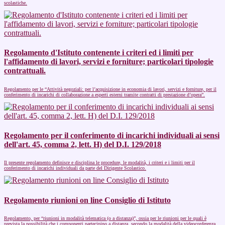
scolastiche.
Regolamento d'Istituto contenente i criteri ed i limiti per
l'affidamento di lavori, servizi e forniture; particolari tipologie
contrattuali.
Regolamento per le “Attività negoziali: per l’acquisizione in economia di lavori, servizi e forniture, per il
conferimento di incarichi di collaborazione a esperti esterni tramite contratti di prestazione d’opera”.
Regolamento per il conferimento di incarichi individuali ai sensi
dell'art. 45, comma 2, lett. H) del D.I. 129/2018
Il presente regolamento definisce e disciplina le procedure, le modalità, i criteri e i limiti per il
conferimento di incarichi individuali da parte del Dirigente Scolastico.
Regolamento riunioni on line Consiglio di Istituto
Regolamento, per “riunioni in modalità telematica (o a distanza)”, ossia per le riunioni per le quali è
prevista la possibilità che i componenti partecipino a distanza, secondo la modalità della videoconferenza.