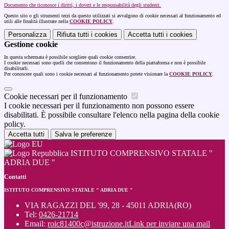
Documento che riconosce i diritti, i doveri e le responsabilità degli studenti.
Questo sito o gli strumenti terzi da questo utilizzati si avvalgono di cookie necessari al funzionamento ed
utili alle finalità illustrate nella
COOKIE POLICY
.
Personalizza
Rifiuta tutti
i cookies
Accetta tutti
i cookies
Gestione cookie
In questa schermata è possibile scegliere quali cookie consentire.
I cookie necessari sono quelli che consentono il funzionamento della piattaforma e non è possibile
disabilitarli.
Per conoscere quali sono i cookie necessari al funzionamento potete visionare la
COOKIE POLICY
.
Cookie necessari per il funzionamento
I cookie necessari per il funzionamento non possono essere
disabilitati. È possibile consultare l'elenco nella pagina della cookie
policy.
Accetta tutti
Salva le preferenze
ISTITUTO COMPRENSIVO STATALE "
ADRIA DUE "
Contatti
ISTITUTO COMPRENSIVO STATALE " ADRIA DUE "
VIA RAGAZZI DEL '99, 28 - 45011 ADRIA(RO)
Tel:
0426-21714
Email:
roic81400c@istruzione.it
Link per inviare una mail