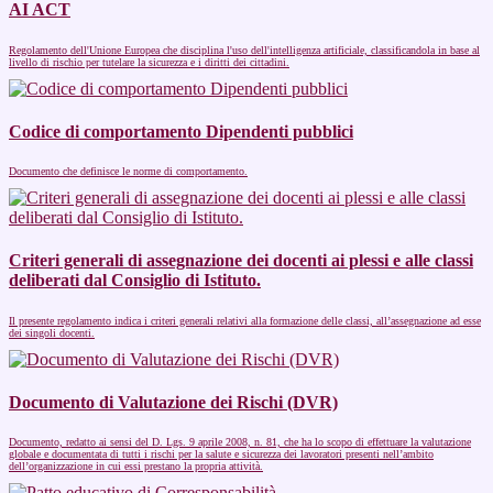
AI ACT
Regolamento dell'Unione Europea che disciplina l'uso dell'intelligenza artificiale, classificandola in base al
livello di rischio per tutelare la sicurezza e i diritti dei cittadini.
Codice di comportamento Dipendenti pubblici
Documento che definisce le norme di comportamento.
Criteri generali di assegnazione dei docenti ai plessi e alle classi
deliberati dal Consiglio di Istituto.
Il presente regolamento indica i criteri generali relativi alla formazione delle classi, all’assegnazione ad esse
dei singoli docenti.
Documento di Valutazione dei Rischi (DVR)
Documento, redatto ai sensi del D. Lgs. 9 aprile 2008, n. 81, che ha lo scopo di effettuare la valutazione
globale e documentata di tutti i rischi per la salute e sicurezza dei lavoratori presenti nell’ambito
dell’organizzazione in cui essi prestano la propria attività.