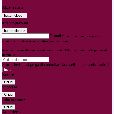
Entra con SPID
Entra con CIE
Seleziona utente
button close
×
Recupero password
button close
×
E-mail
Verrà inviato un messaggio
all'indirizzo indicato con le istruzioni necessarie.
Non hai una e-mail associata al nome utente? Effettua il reset della password
tramite la
Login Spaggiari
E-mail inviata, si prega di controllare la casella di posta elettronica!
Errore
Chiudi
Successo
Chiudi
Informazione
Chiudi
Attendere...