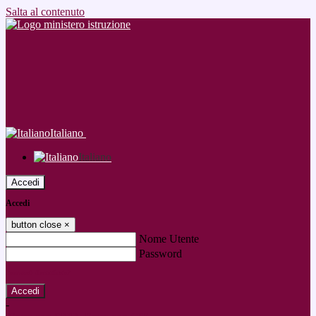
Salta al contenuto
Italiano
Italiano
Accedi
Accedi
button close
×
Nome Utente
Password
Password dimenticata?
-