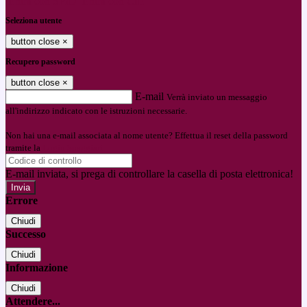
Entra con SPID
Entra con CIE
Seleziona utente
button close
×
Recupero password
button close
×
E-mail
Verrà inviato un messaggio
all'indirizzo indicato con le istruzioni necessarie.
Non hai una e-mail associata al nome utente? Effettua il reset della password
tramite la
Login Spaggiari
E-mail inviata, si prega di controllare la casella di posta elettronica!
Errore
Chiudi
Successo
Chiudi
Informazione
Chiudi
Attendere...