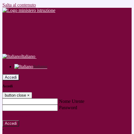
Salta al contenuto
Italiano
Italiano
Accedi
Accedi
button close
×
Nome Utente
Password
Password dimenticata?
-