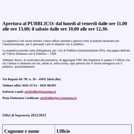
Apertura al PUBBLICO: dal lunedì al venerdì dalle ore 11,00
alle ore 13,00; il sabato dalle ore 10,00 alle ore 12,30.
La segreteria è nel nostro Istituto l’unico ufficio presente e gestisce tutte le pratiche necessarie per
l’amministrazione, per il personale e per le relazioni con il pubblico.
La normativa prevede come obbligatoria, per i siti di Pubblica Amministrazione (PA), una pagina dedicata
all’ Ufficio Relazioni con il Pubblico – URP.
Abbiamo deciso, in osservanza alla normativa, di aggiungere URP alla Segreteria in quanto è l’ufficio con
cui l’utenza si relaziona con noi, anche se, nella scuola, ogni persona che vi lavora interagisce con il
pubblico, quotidianamente.
Via Ragazzi del ’99, n. 28 – 45011 Adria (Ro)
Telefono uffici: 0426 21714 – 0426 902493
Indirizzo e-mail:
roic81400c@istruzione.it
Posta Elettronica Certificata:
roic81400c@pec.istruzione.it
Uffici di Segreteria 2022/2023
Cognome e nome
Ufficio