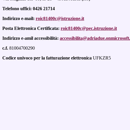
Telefono uffici: 0426 21714
Indirizzo e-mail:
roic81400c@istruzione.it
Posta Elettronica Certificata:
roic81400c@pec.istruzione.it
Indirizzo e-amil accessibilità:
accessibilita@adriadue.onmicrosof
c.f.
81004700290
Codice univoco per la fatturazione elettronica
UFKZR5