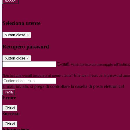
-
Entra con SPID
Entra con CIE
Seleziona utente
button close
×
Recupero password
button close
×
E-mail
Verrà inviato un messaggio all'indirizz
Non hai una e-mail associata al nome utente? Effettua il reset della password tram
E-mail inviata, si prega di controllare la casella di posta elettronica!
Errore
Chiudi
Successo
Chiudi
Informazione