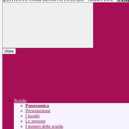
close
Scuola
Panoramica
Presentazione
I luoghi
Le persone
I numeri della scuola