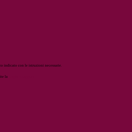
o indicato con le istruzioni necessarie.
ite la
Login Spaggiari