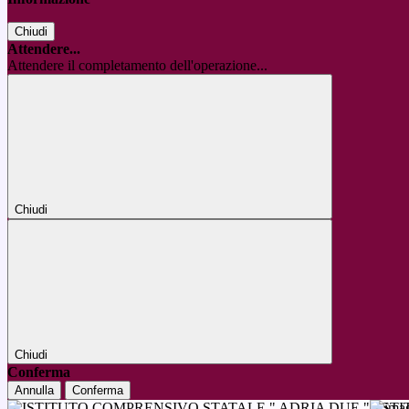
Chiudi
Attendere...
Attendere il completamento dell'operazione...
Chiudi
Chiudi
Conferma
Annulla
Conferma
IST