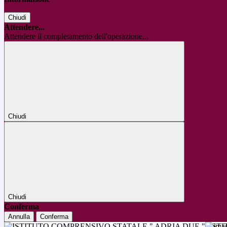
Chiudi
Attendere...
Attendere il completamento dell'operazione...
Chiudi
Chiudi
Conferma
Annulla
Conferma
IST