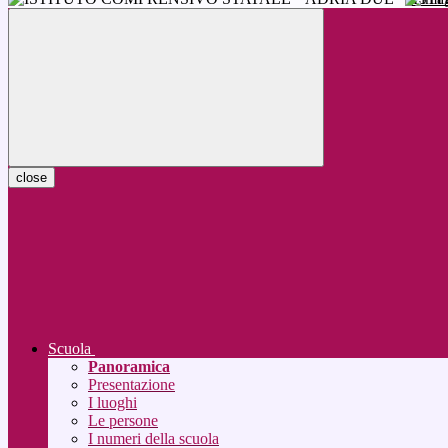
close
Scuola
Panoramica
Presentazione
I luoghi
Le persone
I numeri della scuola