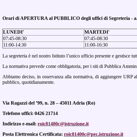
Orari di APERTURA al PUBBLICO degli uffici di Segreteria - a.
LUNEDI'
MARTEDI'
07:45-08:30
07:45-08:30
11:00-14:30
11:00-16:30
La segreteria è nel nostro Istituto l’unico ufficio presente e gestisce tu
La normativa prevede come obbligatoria, per i siti di Pubblica Ammini
Abbiamo deciso, in osservanza alla normativa, di aggiungere URP alla 
pubblico, quotidianamente.
Via Ragazzi del ’99, n. 28 – 45011 Adria (Ro)
Telefono uffici: 0426 21714
Indirizzo e-mail:
roic81400c@istruzione.it
Posta Elettronica Certificata:
roic81400c@pec.istruzione.it