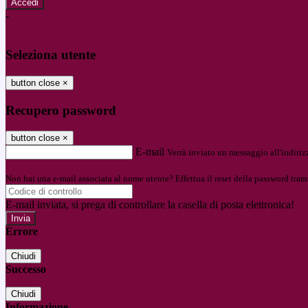
-
Entra con SPID
Entra con CIE
Seleziona utente
button close
×
Recupero password
button close
×
E-mail
Verrà inviato un messaggio all'indirizz
Non hai una e-mail associata al nome utente? Effettua il reset della password tram
E-mail inviata, si prega di controllare la casella di posta elettronica!
Errore
Chiudi
Successo
Chiudi
Informazione