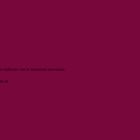
o indicato con le istruzioni necessarie.
ite la
Login Spaggiari