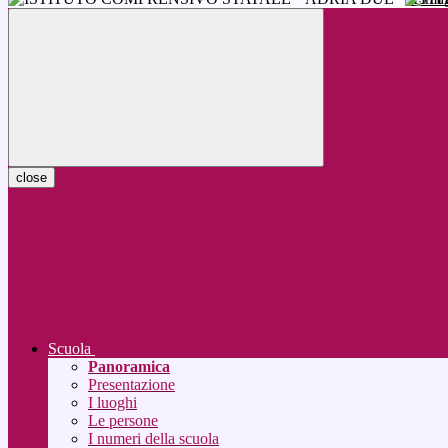
close
Scuola
Panoramica
Presentazione
I luoghi
Le persone
I numeri della scuola