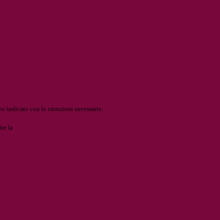
o indicato con le istruzioni necessarie.
ite la
Login Spaggiari