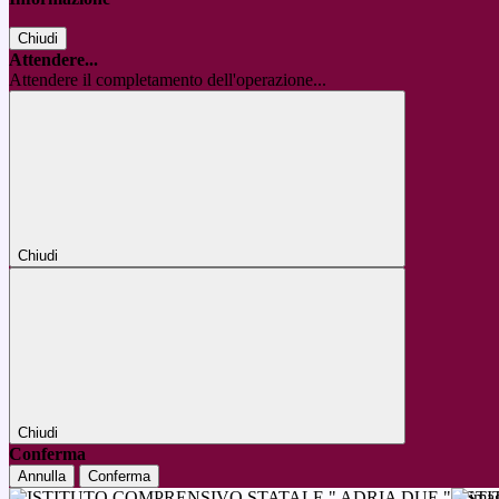
Chiudi
Attendere...
Attendere il completamento dell'operazione...
Chiudi
Chiudi
Conferma
Annulla
Conferma
IST