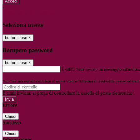
-
Entra con SPID
Entra con CIE
Seleziona utente
button close
×
Recupero password
button close
×
E-mail
Verrà inviato un messaggio all'indirizz
Non hai una e-mail associata al nome utente? Effettua il reset della password tram
E-mail inviata, si prega di controllare la casella di posta elettronica!
Errore
Chiudi
Successo
Chiudi
Informazione