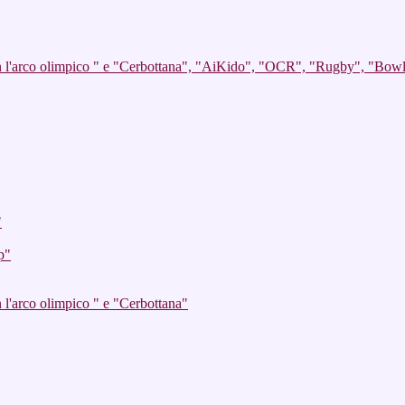
on l'arco olimpico " e "Cerbottana", "AiKido", "OCR", "Rugby", "Bow
"
p"
 l'arco olimpico " e "Cerbottana"