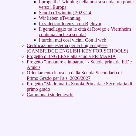
I progetti eTwinning nella nostra scuola: un ponte
verso l'Europa
Scuola eTwinning 2023-24
Wir lieben eTwinning
In videoconferenza con Bjelovar
Il gemellaggio tra le città di Rovigo e Viernheim
continua anche a scuola!
I turchi, mai così vicini. Con il web
Certificazione esterna per la lingua inglese
(CAMBRIDGE ENGLISH KEY FOR SCHOOLS)
Progetto di INGLESE alla scuola PRIMARIA
Progetto "Imparare a imparare" - Scuola primaria E.De
Amicis
Orientamento in uscita dalla Scuola Secondaria di
Primo Grado per l'a.s. 2026/2027
Progetto "Madonnari - Scuola Primaria e Secondaria di
primo grado
Campionati studenteschi