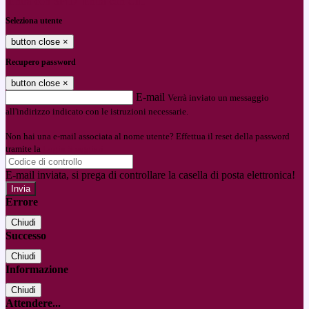
Entra con SPID
Entra con CIE
Seleziona utente
button close
×
Recupero password
button close
×
E-mail
Verrà inviato un messaggio
all'indirizzo indicato con le istruzioni necessarie.
Non hai una e-mail associata al nome utente? Effettua il reset della password
tramite la
Login Spaggiari
E-mail inviata, si prega di controllare la casella di posta elettronica!
Errore
Chiudi
Successo
Chiudi
Informazione
Chiudi
Attendere...