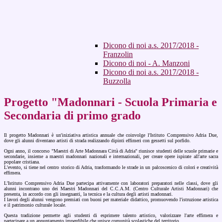
Dicono di noi a.s. 2017/2018 -
Franzolin
Dicono di noi - A. Manzoni
Dicono di noi a.s. 2017/2018 -
Buzzolla
Progetto "Madonnari - Scuola Primaria e
Secondaria di primo grado
Il progetto Madonnari è un'iniziativa artistica annuale che coinvolge l'Istituto Comprensivo Adria Due,
dove gli alunni diventano artisti di strada realizzando dipinti effimeri con gessetti sul porfido.
Ogni anno, il concorso "Maestri di Arte Madonnara Città di Adria" riunisce studenti delle scuole primarie e
secondarie, insieme a maestri madonnari nazionali e internazionali, per creare opere ispirate all'arte sacra
popolare cristiana.
L'evento, si tiene nel centro storico di Adria, trasformando le strade in un palcoscenico di colori e creatività
effimera.
L'Istituto Comprensivo Adria Due partecipa attivamente con laboratori preparatori nelle classi, dove gli
alunni incontrano uno dei Maestri Madonnari del C.C.A.M. (Centro Culturale Artisti Madonnari) che
presenta, in accordo con gli insegnanti, la tecnica e la cultura degli artisti madonnari.
I lavori degli alunni vengono premiati con buoni per materiale didattico, promuovendo l'istruzione artistica
e il patrimonio culturale locale.
Questa tradizione permette agli studenti di esprimere talento artistico, valorizzare l'arte effimera e
partecipare a un appuntamento imperdibile che unisce comunità scolastiche del territorio.