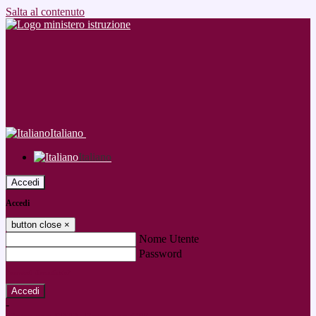
Salta al contenuto
Italiano
Italiano
Accedi
Accedi
button close
×
Nome Utente
Password
Password dimenticata?
-