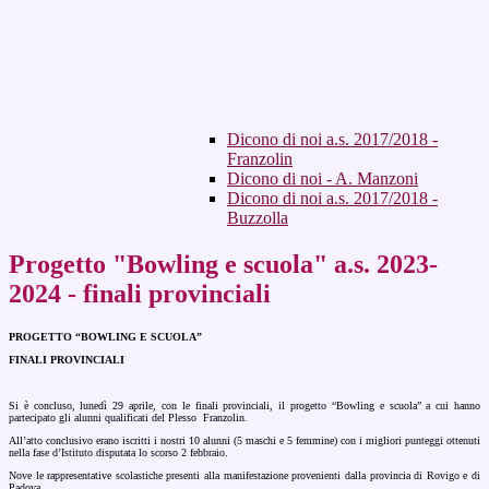
Dicono di noi a.s. 2017/2018 -
Franzolin
Dicono di noi - A. Manzoni
Dicono di noi a.s. 2017/2018 -
Buzzolla
Progetto "Bowling e scuola" a.s. 2023-
2024 - finali provinciali
PROGETTO “BOWLING E SCUOLA”
FINALI PROVINCIALI
Si è concluso, lunedì 29 aprile, con le finali provinciali, il progetto “Bowling e scuola” a cui hanno
partecipato gli alunni qualificati del Plesso
Franzolin.
All’atto conclusivo erano iscritti i nostri 10 alunni (5 maschi e 5 femmine) con i migliori punteggi ottenuti
nella fase d’Istituto disputata lo scorso 2 febbraio.
Nove le rappresentative scolastiche presenti alla manifestazione provenienti dalla provincia di Rovigo e di
Padova.