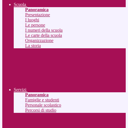
Scuola
Panoramica
Presentazione
I luoghi
Le persone
I numeri della scuola
Le carte della scuola
Organizzazione
La storia
Servizi
Panoramica
Famiglie e studenti
Personale scolastico
Percorsi di studio