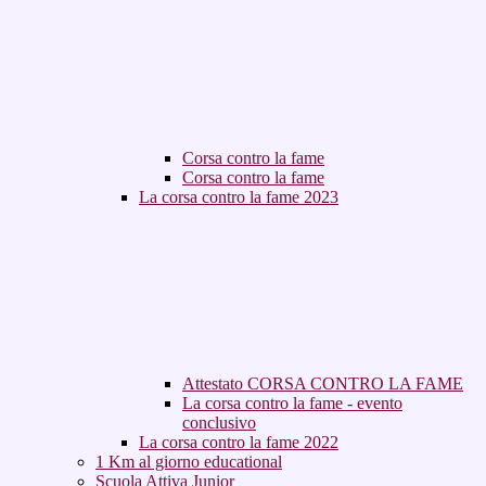
Corsa contro la fame
Corsa contro la fame
La corsa contro la fame 2023
Attestato CORSA CONTRO LA FAME
La corsa contro la fame - evento
conclusivo
La corsa contro la fame 2022
1 Km al giorno educational
Scuola Attiva Junior