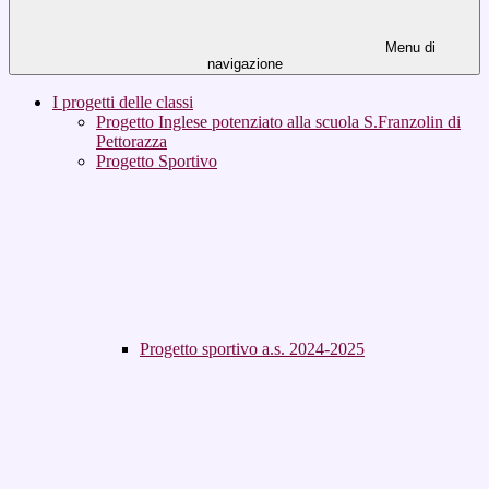
Menu di
navigazione
I progetti delle classi
Progetto Inglese potenziato alla scuola S.Franzolin di
Pettorazza
Progetto Sportivo
Progetto sportivo a.s. 2024-2025