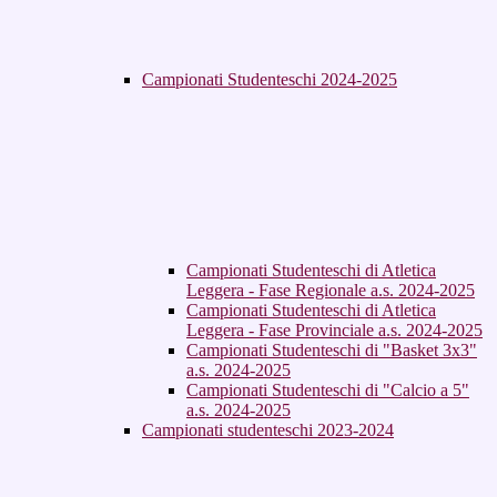
Campionati Studenteschi 2024-2025
Campionati Studenteschi di Atletica
Leggera - Fase Regionale a.s. 2024-2025
Campionati Studenteschi di Atletica
Leggera - Fase Provinciale a.s. 2024-2025
Campionati Studenteschi di "Basket 3x3"
a.s. 2024-2025
Campionati Studenteschi di "Calcio a 5"
a.s. 2024-2025
Campionati studenteschi 2023-2024