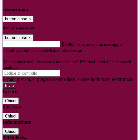
Entra con SPID
Entra con CIE
Seleziona utente
button close
×
Recupero password
button close
×
E-mail
Verrà inviato un messaggio
all'indirizzo indicato con le istruzioni necessarie.
Non hai una e-mail associata al nome utente? Effettua il reset della password
tramite la
Login Spaggiari
E-mail inviata, si prega di controllare la casella di posta elettronica!
Errore
Chiudi
Successo
Chiudi
Informazione
Chiudi
Attendere...