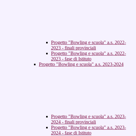
Progetto "Bowling e scuola" a.s. 2022-
2023 - finali provinciali
Progetto "Bowling e scuola" a.s. 2022-
2023 - fase di Istituto
Progetto "Bowling e scuola" a.s. 2023-2024
Progetto "Bowling e scuola" a.s. 2023-
2024 - finali provinciali
Progetto "Bowling e scuola" a.s. 2023-
2024 - fase di Istituto