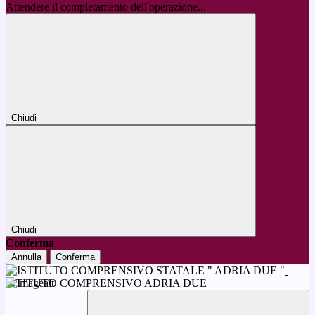
Attendere il completamento dell'operazione...
Chiudi
Chiudi
Conferma
Annulla
Conferma
ISTITUTO COMPRENSIVO ADRIA DUE