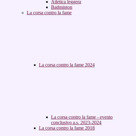
Atletica leggera
Badminton
La corsa contro la fame
La corsa contro la fame 2024
La corsa contro la fame - evento
conclusivo a.s. 2023-2024
La corsa contro la fame 2018