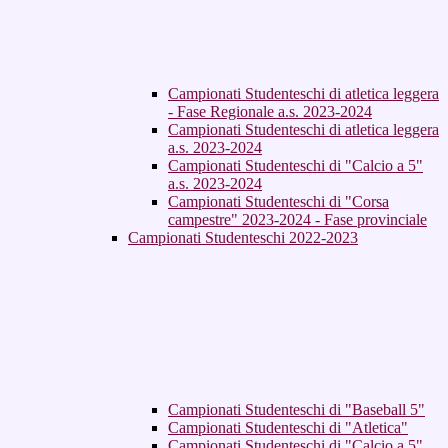
Campionati Studenteschi di atletica leggera
- Fase Regionale a.s. 2023-2024
Campionati Studenteschi di atletica leggera
a.s. 2023-2024
Campionati Studenteschi di "Calcio a 5"
a.s. 2023-2024
Campionati Studenteschi di "Corsa
campestre" 2023-2024 - Fase provinciale
Campionati Studenteschi 2022-2023
Campionati Studenteschi di "Baseball 5"
Campionati Studenteschi di "Atletica"
Campionati Studenteschi di "Calcio a 5"