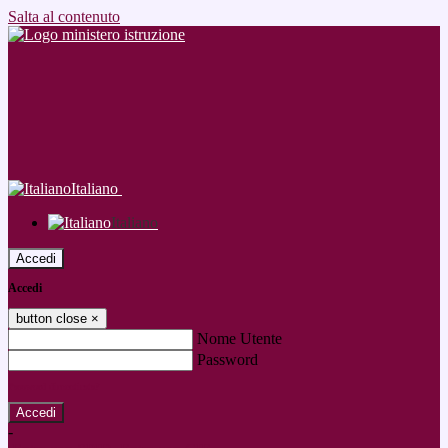
Salta al contenuto
Italiano
Italiano
Accedi
Accedi
button close
×
Nome Utente
Password
Password dimenticata?
-