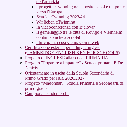
dell’amicizia
I progetti eTwinning nella nostra scuola: un ponte
verso l'Europa
Scuola eTwinning 2023-24
Wir lieben eTwinning
In videoconferenza con Bjelovar
Il gemellaggio tra le città di Rovigo e Viernheim
continua anche a scuola!
I turchi, mai così vicini. Con il web
Certificazione esterna per la lingua inglese
(CAMBRIDGE ENGLISH KEY FOR SCHOOLS)
Progetto di INGLESE alla scuola PRIMARIA
Progetto "Imparare a imparare" - Scuola primaria E.De
Amicis
Orientamento in uscita dalla Scuola Secondaria di
Primo Grado per l'a.s. 2026/2027
Progetto "Madonnari - Scuola Primaria e Secondaria di
primo grado
Campionati studenteschi