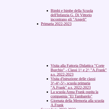
Bimbi e bimbe della Scuola
dell'Infanzia G. Di Vittorio
incontrano gli "Angeli"
Primaria 2022-2023
Visita alla Fattoria Didattica "Corte
Burchio" - Classi 1^ e 2^ "A.Frank"
a.s. 2022-2023
Visita d'istruzione delle classi
3^-4^-5^- scuola primaria
"A.Frank" a.s. 2022-2023
La scuola Anna Frank ospita la
compagnia "El Tambarelo"
Giornata della Memoria alla scuola
A.Frank