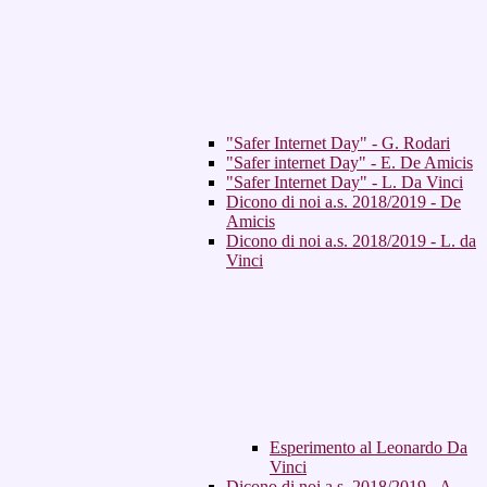
"Safer Internet Day" - G. Rodari
"Safer internet Day" - E. De Amicis
"Safer Internet Day" - L. Da Vinci
Dicono di noi a.s. 2018/2019 - De
Amicis
Dicono di noi a.s. 2018/2019 - L. da
Vinci
Esperimento al Leonardo Da
Vinci
Dicono di noi a.s. 2018/2019 - A.