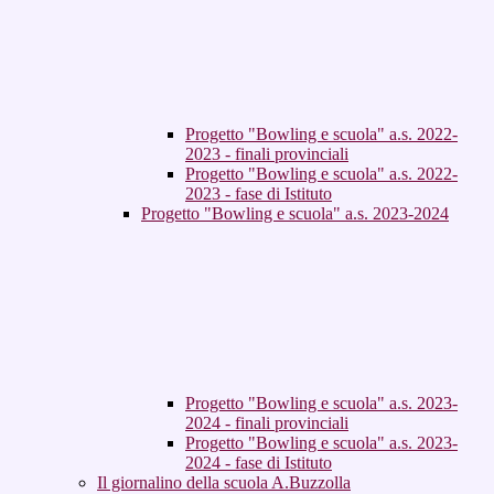
Progetto "Bowling e scuola" a.s. 2022-
2023 - finali provinciali
Progetto "Bowling e scuola" a.s. 2022-
2023 - fase di Istituto
Progetto "Bowling e scuola" a.s. 2023-2024
Progetto "Bowling e scuola" a.s. 2023-
2024 - finali provinciali
Progetto "Bowling e scuola" a.s. 2023-
2024 - fase di Istituto
Il giornalino della scuola A.Buzzolla