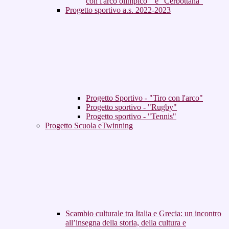
con l'arco olimpico " e "Cerbottana"
Progetto sportivo a.s. 2022-2023
Progetto Sportivo - "Tiro con l'arco"
Progetto sportivo - "Rugby"
Progetto sportivo - "Tennis"
Progetto Scuola eTwinning
Scambio culturale tra Italia e Grecia: un incontro
all’insegna della storia, della cultura e