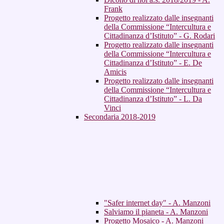
Frank
Progetto realizzato dalle insegnanti
della Commissione “Intercultura e
Cittadinanza d’Istituto” - G. Rodari
Progetto realizzato dalle insegnanti
della Commissione “Intercultura e
Cittadinanza d’Istituto” - E. De
Amicis
Progetto realizzato dalle insegnanti
della Commissione “Intercultura e
Cittadinanza d’Istituto” - L. Da
Vinci
Secondaria 2018-2019
"Safer internet day" - A. Manzoni
Salviamo il pianeta - A. Manzoni
Progetto Mosaico - A. Manzoni