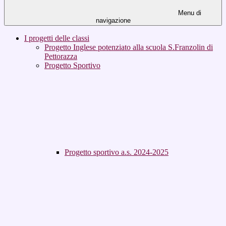
Menu di
navigazione
I progetti delle classi
Progetto Inglese potenziato alla scuola S.Franzolin di
Pettorazza
Progetto Sportivo
Progetto sportivo a.s. 2024-2025