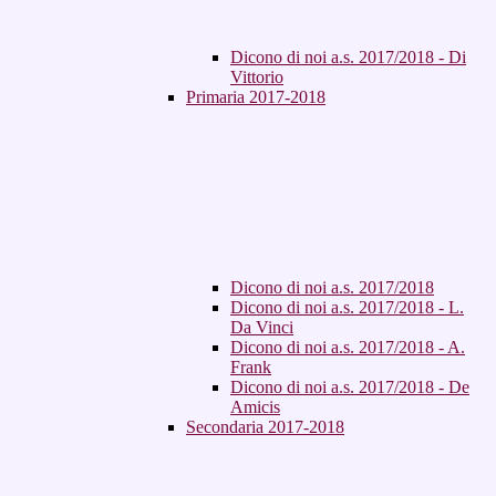
Dicono di noi a.s. 2017/2018 - Di
Vittorio
Primaria 2017-2018
Dicono di noi a.s. 2017/2018
Dicono di noi a.s. 2017/2018 - L.
Da Vinci
Dicono di noi a.s. 2017/2018 - A.
Frank
Dicono di noi a.s. 2017/2018 - De
Amicis
Secondaria 2017-2018