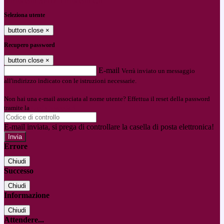
Entra con SPID
Entra con CIE
Seleziona utente
button close
×
Recupero password
button close
×
E-mail
Verrà inviato un messaggio
all'indirizzo indicato con le istruzioni necessarie.
Non hai una e-mail associata al nome utente? Effettua il reset della password
tramite la
Login Spaggiari
E-mail inviata, si prega di controllare la casella di posta elettronica!
Errore
Chiudi
Successo
Chiudi
Informazione
Chiudi
Attendere...