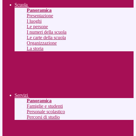
Scuola
Panoramica
Presentazione
I luoghi
Le persone
I numeri della scuola
Le carte della scuola
Organizzazione
La storia
Servizi
Panoramica
Famiglie e studenti
Personale scolastico
Percorsi di studio