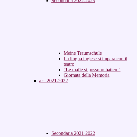
Secondaria 2022-2023
Meine Traumschule
La lingua inglese si impara con il
teatro
"Le mafie si possono battere"
Giornata della Memoria
a.s. 2021-2022
Secondaria 2021-2022