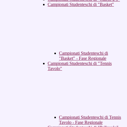
Campionati Studenteschi di "Basket"
Campionati Studenteschi di
"Basket" - Fase Regionale
Campionati Studenteschi di "Tennis
Tavolo"
Campionati Studenteschi di Tennis
Tavolo - Fase Regionale