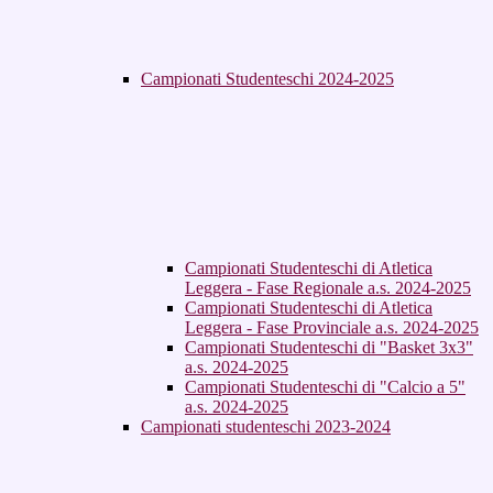
Campionati Studenteschi 2024-2025
Campionati Studenteschi di Atletica
Leggera - Fase Regionale a.s. 2024-2025
Campionati Studenteschi di Atletica
Leggera - Fase Provinciale a.s. 2024-2025
Campionati Studenteschi di "Basket 3x3"
a.s. 2024-2025
Campionati Studenteschi di "Calcio a 5"
a.s. 2024-2025
Campionati studenteschi 2023-2024