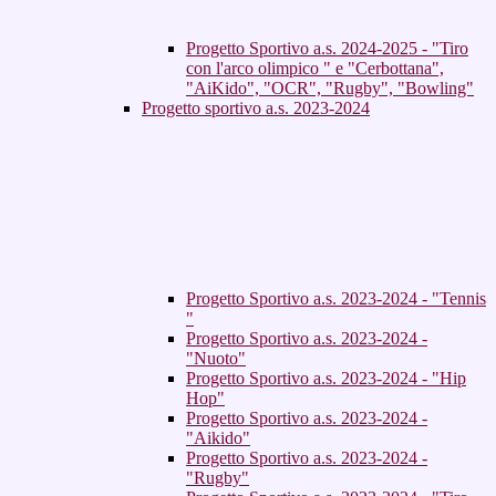
Progetto Sportivo a.s. 2024-2025 - "Tiro
con l'arco olimpico " e "Cerbottana",
"AiKido", "OCR", "Rugby", "Bowling"
Progetto sportivo a.s. 2023-2024
Progetto Sportivo a.s. 2023-2024 - "Tennis
"
Progetto Sportivo a.s. 2023-2024 -
"Nuoto"
Progetto Sportivo a.s. 2023-2024 - "Hip
Hop"
Progetto Sportivo a.s. 2023-2024 -
"Aikido"
Progetto Sportivo a.s. 2023-2024 -
"Rugby"