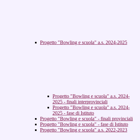
Progetto "Bowling e scuola" a.s. 2024-2025
Progetto "Bowling e scuola" a.s. 2024-
2025 - finali interprovinciali
Progetto "Bowling e scuola" a.s. 2024-
2025 - fase di Istituto
Progetto "Bowling e scuola" - finali provinciali
Progetto "Bowling e scuola" - fase di Istituto
Progetto "Bowling e scuola" a.s. 2022-2023