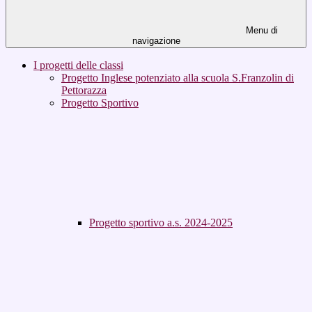
Menu di
navigazione
I progetti delle classi
Progetto Inglese potenziato alla scuola S.Franzolin di
Pettorazza
Progetto Sportivo
Progetto sportivo a.s. 2024-2025