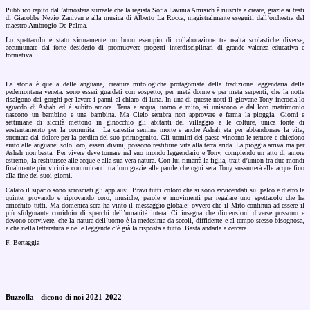
Pubblico rapito dall’atmosfera surreale che la regista Sofia Lavinia Amisich è riuscita a creare, grazie ai testi
di Giacobbe Nevio Zanivan e alla musica di Alberto La Rocca, magistralmente eseguiti dall’orchestra del
maestro Ambrogio De Palma.
Lo spettacolo è stato sicuramente un buon esempio di collaborazione tra realtà scolastiche diverse,
accumunate dal forte desiderio di promuovere progetti interdisciplinari di grande valenza educativa e
formativa.
La storia è quella delle anguane, creature mitologiche protagoniste della tradizione leggendaria della
pedemontana veneta: sono esseri guardati con sospetto, per metà donne e per metà serpenti, che la notte
risalgono dai gorghi per lavare i panni al chiaro di luna. In una di queste notti il giovane Tony incrocia lo
sguardo di Ashah ed è subito amore. Terra e acqua, uomo e mito, si uniscono e dal loro matrimonio
nascono un bambino e una bambina. Ma Cielo sembra non approvare e ferma la pioggia. Giorni e
settimane di siccità mettono in ginocchio gli abitanti del villaggio e le colture, unica fonte di
sostentamento per la comunità. La carestia semina morte e anche Ashah sta per abbandonare la vita,
stremata dal dolore per la perdita del suo primogenito. Gli uomini del paese vincono le remore e chiedono
aiuto alle anguane: solo loro, esseri divini, possono restituire vita alla terra arida. La pioggia arriva ma per
Ashah non basta. Per vivere deve tornare nel suo mondo leggendario e Tony, compiendo un atto di amore
estremo, la restituisce alle acque e alla sua vera natura. Con lui rimarrà la figlia, trait d’union tra due mondi
finalmente più vicini e comunicanti tra loro grazie alle parole che ogni sera Tony sussurrerà alle acque fino
alla fine dei suoi giorni.
Calato il sipario sono scrosciati gli applausi. Bravi tutti coloro che si sono avvicendati sul palco e dietro le
quinte, provando e riprovando coro, musiche, parole e movimenti per regalare uno spettacolo che ha
arricchito tutti. Ma domenica sera ha vinto il messaggio globale: ovvero che il Mito continua ad essere il
più sfolgorante corridoio di specchi dell’umanità intera. Ci insegna che dimensioni diverse possono e
devono convivere, che la natura dell’uomo è la medesima da secoli, diffidente e al tempo stesso bisognosa,
e che nella letteratura e nelle leggende c’è già la risposta a tutto. Basta andarla a cercare.
F. Bertaggia
Buzzolla - dicono di noi 2021-2022