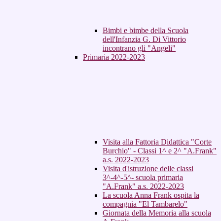
Bimbi e bimbe della Scuola
dell'Infanzia G. Di Vittorio
incontrano gli "Angeli"
Primaria 2022-2023
Visita alla Fattoria Didattica "Corte
Burchio" - Classi 1^ e 2^ "A.Frank"
a.s. 2022-2023
Visita d'istruzione delle classi
3^-4^-5^- scuola primaria
"A.Frank" a.s. 2022-2023
La scuola Anna Frank ospita la
compagnia "El Tambarelo"
Giornata della Memoria alla scuola