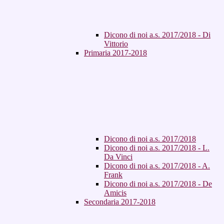
Dicono di noi a.s. 2017/2018 - Di
Vittorio
Primaria 2017-2018
Dicono di noi a.s. 2017/2018
Dicono di noi a.s. 2017/2018 - L.
Da Vinci
Dicono di noi a.s. 2017/2018 - A.
Frank
Dicono di noi a.s. 2017/2018 - De
Amicis
Secondaria 2017-2018