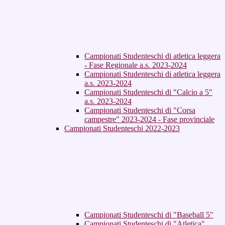
Campionati Studenteschi di atletica leggera
- Fase Regionale a.s. 2023-2024
Campionati Studenteschi di atletica leggera
a.s. 2023-2024
Campionati Studenteschi di "Calcio a 5"
a.s. 2023-2024
Campionati Studenteschi di "Corsa
campestre" 2023-2024 - Fase provinciale
Campionati Studenteschi 2022-2023
Campionati Studenteschi di "Baseball 5"
Campionati Studenteschi di "Atletica"