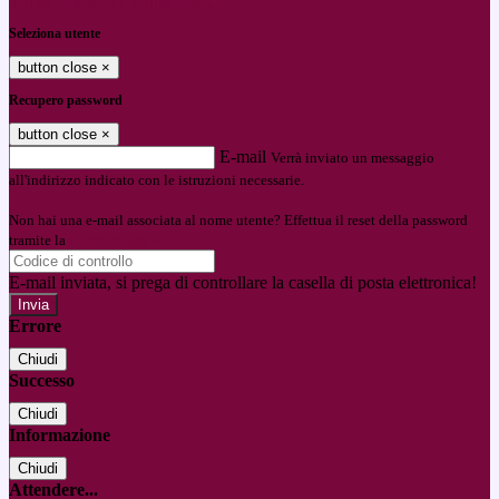
Entra con SPID
Entra con CIE
Seleziona utente
button close
×
Recupero password
button close
×
E-mail
Verrà inviato un messaggio
all'indirizzo indicato con le istruzioni necessarie.
Non hai una e-mail associata al nome utente? Effettua il reset della password
tramite la
Login Spaggiari
E-mail inviata, si prega di controllare la casella di posta elettronica!
Errore
Chiudi
Successo
Chiudi
Informazione
Chiudi
Attendere...