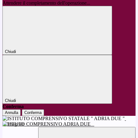
Attendere il completamento dell'operazione...
Chiudi
Chiudi
Conferma
Annulla
Conferma
ISTITUTO COMPRENSIVO ADRIA DUE