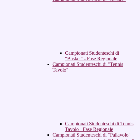
Campionati Studenteschi di
"Basket" - Fase Regionale
Campionati Studenteschi di "Tennis
Tavolo"
Campionati Studenteschi di Tennis
Tavolo - Fase Regionale
Campionati Studenteschi di "Pallavolo"