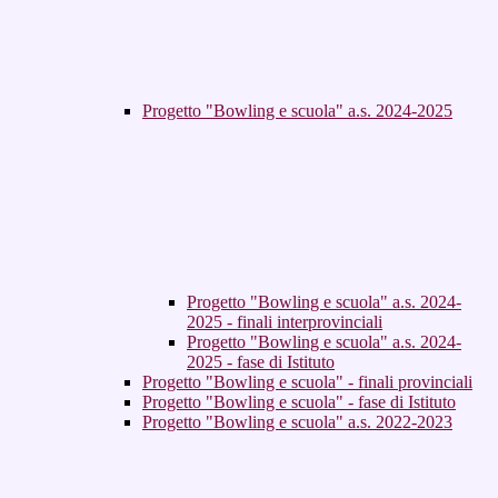
Progetto "Bowling e scuola" a.s. 2024-2025
Progetto "Bowling e scuola" a.s. 2024-
2025 - finali interprovinciali
Progetto "Bowling e scuola" a.s. 2024-
2025 - fase di Istituto
Progetto "Bowling e scuola" - finali provinciali
Progetto "Bowling e scuola" - fase di Istituto
Progetto "Bowling e scuola" a.s. 2022-2023