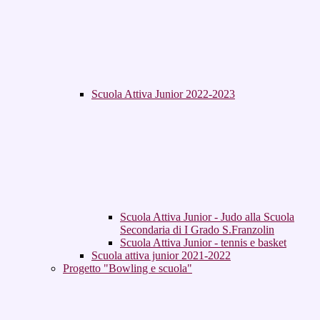
Scuola Attiva Junior 2022-2023
Scuola Attiva Junior - Judo alla Scuola
Secondaria di I Grado S.Franzolin
Scuola Attiva Junior - tennis e basket
Scuola attiva junior 2021-2022
Progetto "Bowling e scuola"