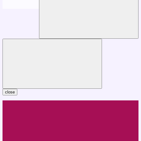
close