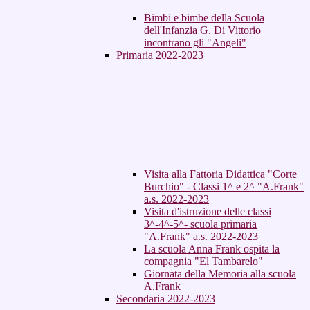
Bimbi e bimbe della Scuola
dell'Infanzia G. Di Vittorio
incontrano gli "Angeli"
Primaria 2022-2023
Visita alla Fattoria Didattica "Corte
Burchio" - Classi 1^ e 2^ "A.Frank"
a.s. 2022-2023
Visita d'istruzione delle classi
3^-4^-5^- scuola primaria
"A.Frank" a.s. 2022-2023
La scuola Anna Frank ospita la
compagnia "El Tambarelo"
Giornata della Memoria alla scuola
A.Frank
Secondaria 2022-2023