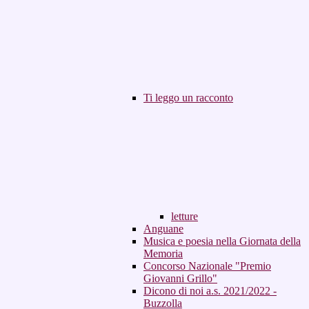
Ti leggo un racconto
letture
Anguane
Musica e poesia nella Giornata della
Memoria
Concorso Nazionale "Premio
Giovanni Grillo"
Dicono di noi a.s. 2021/2022 -
Buzzolla