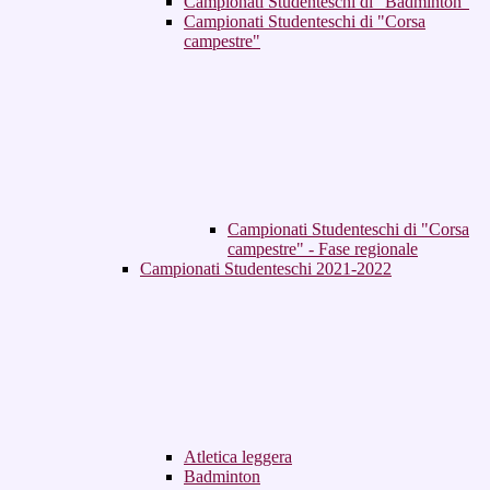
Campionati Studenteschi di "Badminton"
Campionati Studenteschi di "Corsa
campestre"
Campionati Studenteschi di "Corsa
campestre" - Fase regionale
Campionati Studenteschi 2021-2022
Atletica leggera
Badminton