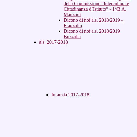
della Commissione “Intercultura e
Cittadinanza d’Istituto” - 1^B A.
Manzoni
Dicono di noi a.s. 2018/2019 -
Franzolin
Dicono di noi a.s. 2018/2019
Buzzolla
a.s. 2017-2018
Infanzia 2017-2018