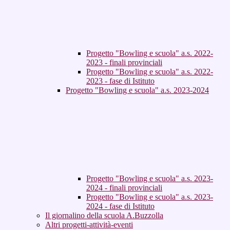
Progetto "Bowling e scuola" a.s. 2022-
2023 - finali provinciali
Progetto "Bowling e scuola" a.s. 2022-
2023 - fase di Istituto
Progetto "Bowling e scuola" a.s. 2023-2024
Progetto "Bowling e scuola" a.s. 2023-
2024 - finali provinciali
Progetto "Bowling e scuola" a.s. 2023-
2024 - fase di Istituto
Il giornalino della scuola A.Buzzolla
Altri progetti-attività-eventi