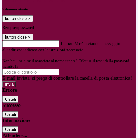
Entra con SPID
Entra con CIE
Seleziona utente
button close
×
Recupero password
button close
×
E-mail
Verrà inviato un messaggio
all'indirizzo indicato con le istruzioni necessarie.
Non hai una e-mail associata al nome utente? Effettua il reset della password
tramite la
Login Spaggiari
E-mail inviata, si prega di controllare la casella di posta elettronica!
Errore
Chiudi
Successo
Chiudi
Informazione
Chiudi
Attendere...