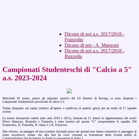
Dicono di noi a.s. 2017/2018 -
Franzolin
Dicono di noi - A. Manzoni
Dicono di noi a.s. 2017/2018 -
Buzzolla
Campionati Studenteschi di "Calcio a 5"
a.s. 2023-2024
Mercoledì 20 marzo, presso gli impianti sportivi del GS Duomo di Rovigo, si sono disputati i
Campionati Studenteschi provinciali di calcio a 5.
Torneo disputato sui campi sintetici all’aperto e suddiviso in quattro gironi per un totale di 17 squadre
iscritte.
La nostra formazione cadetti (nati anni 2010 e 2011), formata da 11 alunni in rappresentanza dei nostri
Plessi Manzoni, Buzzolla e Franzolin è stata inserita nel girone “C” comprendente le squadre SM
Pontecchio, IC Polesella, IC Adria 1 e IC Portoviro.
Due vittorie, un pareggio ed una sconfitta (secondo posto nel girone) non hanno consentito il passaggio al
turno successivo, torneo che alla fine ha visto vincente la formazione della Scuola media di
Castelguglielmo che ha battuto in finale la compagine di Adria 1.