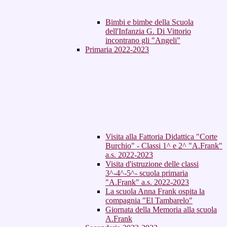
Bimbi e bimbe della Scuola
dell'Infanzia G. Di Vittorio
incontrano gli "Angeli"
Primaria 2022-2023
Visita alla Fattoria Didattica "Corte
Burchio" - Classi 1^ e 2^ "A.Frank"
a.s. 2022-2023
Visita d'istruzione delle classi
3^-4^-5^- scuola primaria
"A.Frank" a.s. 2022-2023
La scuola Anna Frank ospita la
compagnia "El Tambarelo"
Giornata della Memoria alla scuola
A.Frank