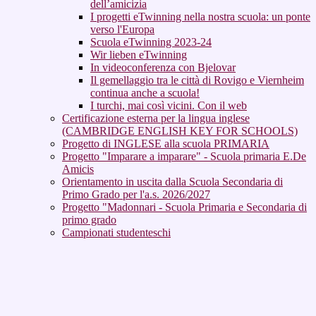
dell’amicizia
I progetti eTwinning nella nostra scuola: un ponte
verso l'Europa
Scuola eTwinning 2023-24
Wir lieben eTwinning
In videoconferenza con Bjelovar
Il gemellaggio tra le città di Rovigo e Viernheim
continua anche a scuola!
I turchi, mai così vicini. Con il web
Certificazione esterna per la lingua inglese
(CAMBRIDGE ENGLISH KEY FOR SCHOOLS)
Progetto di INGLESE alla scuola PRIMARIA
Progetto "Imparare a imparare" - Scuola primaria E.De
Amicis
Orientamento in uscita dalla Scuola Secondaria di
Primo Grado per l'a.s. 2026/2027
Progetto "Madonnari - Scuola Primaria e Secondaria di
primo grado
Campionati studenteschi