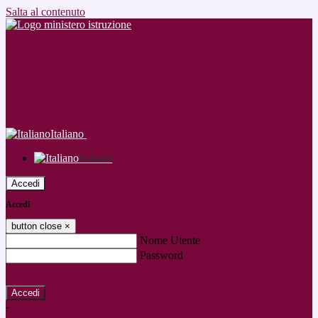
Salta al contenuto
Italiano
Italiano
Accedi
Accedi
button close
×
Nome Utente
Password
Password dimenticata?
-