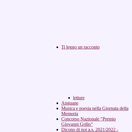
Ti leggo un racconto
letture
Anguane
Musica e poesia nella Giornata della
Memoria
Concorso Nazionale "Premio
Giovanni Grillo"
Dicono di noi a.s. 2021/2022 -