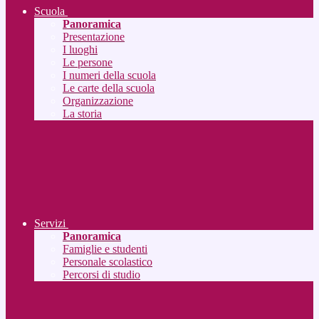
Scuola
Panoramica
Presentazione
I luoghi
Le persone
I numeri della scuola
Le carte della scuola
Organizzazione
La storia
Servizi
Panoramica
Famiglie e studenti
Personale scolastico
Percorsi di studio