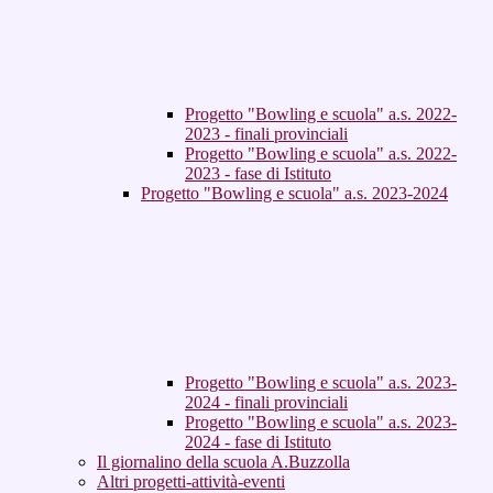
Progetto "Bowling e scuola" a.s. 2022-
2023 - finali provinciali
Progetto "Bowling e scuola" a.s. 2022-
2023 - fase di Istituto
Progetto "Bowling e scuola" a.s. 2023-2024
Progetto "Bowling e scuola" a.s. 2023-
2024 - finali provinciali
Progetto "Bowling e scuola" a.s. 2023-
2024 - fase di Istituto
Il giornalino della scuola A.Buzzolla
Altri progetti-attività-eventi