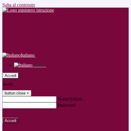
Salta al contenuto
Italiano
Italiano
Accedi
Accedi
button close
×
Nome Utente
Password
Password dimenticata?
-