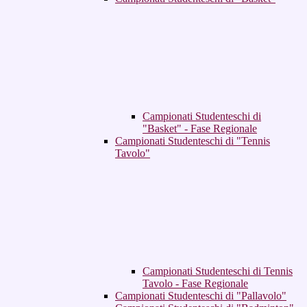
Campionati Studenteschi di
"Basket" - Fase Regionale
Campionati Studenteschi di "Tennis
Tavolo"
Campionati Studenteschi di Tennis
Tavolo - Fase Regionale
Campionati Studenteschi di "Pallavolo"