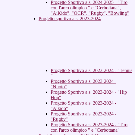
Progetto Sportivo a.s. 2024-2025 - "Tiro
con l'arco olimpico " e "Cerbottana",
"AiKido", "OCR", "Rugby", "Bowling"
Progetto sportivo a.s. 2023-2024
Progetto Sportivo a.s. 2023-2024 - "Tennis
"
Progetto Sportivo a.s. 2023-2024 -
"Nuoto"
Progetto Sportivo a.s. 2023-2024 - "Hip
Hop"
Progetto Sportivo a.s. 2023-2024 -
"Aikido"
Progetto Sportivo a.s. 2023-2024 -
"Rugby"
Progetto Sportivo a.s. 2023-2024 - "Tiro
con l'arco olimpico " e "Cerbottana"