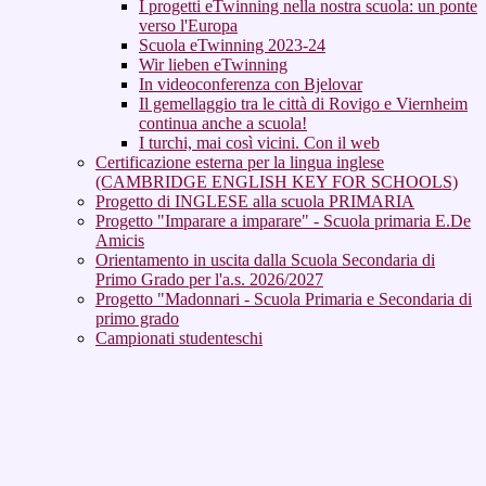
I progetti eTwinning nella nostra scuola: un ponte
verso l'Europa
Scuola eTwinning 2023-24
Wir lieben eTwinning
In videoconferenza con Bjelovar
Il gemellaggio tra le città di Rovigo e Viernheim
continua anche a scuola!
I turchi, mai così vicini. Con il web
Certificazione esterna per la lingua inglese
(CAMBRIDGE ENGLISH KEY FOR SCHOOLS)
Progetto di INGLESE alla scuola PRIMARIA
Progetto "Imparare a imparare" - Scuola primaria E.De
Amicis
Orientamento in uscita dalla Scuola Secondaria di
Primo Grado per l'a.s. 2026/2027
Progetto "Madonnari - Scuola Primaria e Secondaria di
primo grado
Campionati studenteschi