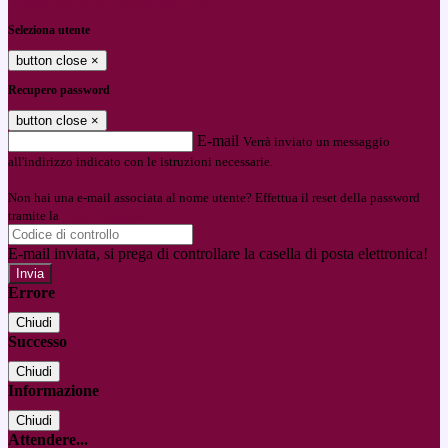
Entra con SPID
Entra con CIE
Seleziona utente
button close
×
Recupero password
button close
×
E-mail
Verrà inviato un messaggio
all'indirizzo indicato con le istruzioni necessarie.
Non hai una e-mail associata al nome utente? Effettua il reset della password
tramite la
Login Spaggiari
E-mail inviata, si prega di controllare la casella di posta elettronica!
Errore
Chiudi
Successo
Chiudi
Informazione
Chiudi
Attendere...