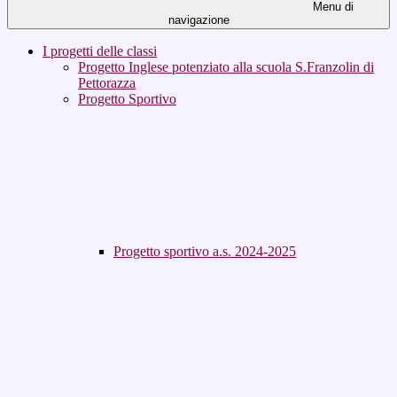
Menu di
navigazione
I progetti delle classi
Progetto Inglese potenziato alla scuola S.Franzolin di
Pettorazza
Progetto Sportivo
Progetto sportivo a.s. 2024-2025