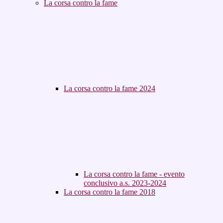
La corsa contro la fame
La corsa contro la fame 2024
La corsa contro la fame - evento
conclusivo a.s. 2023-2024
La corsa contro la fame 2018