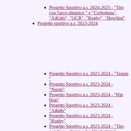
Progetto Sportivo a.s. 2024-2025 - "Tiro
con l'arco olimpico " e "Cerbottana",
"AiKido", "OCR", "Rugby", "Bowling"
Progetto sportivo a.s. 2023-2024
Progetto Sportivo a.s. 2023-2024 - "Tennis
"
Progetto Sportivo a.s. 2023-2024 -
"Nuoto"
Progetto Sportivo a.s. 2023-2024 - "Hip
Hop"
Progetto Sportivo a.s. 2023-2024 -
"Aikido"
Progetto Sportivo a.s. 2023-2024 -
"Rugby"
Progetto Sportivo a.s. 2023-2024 - "Tiro