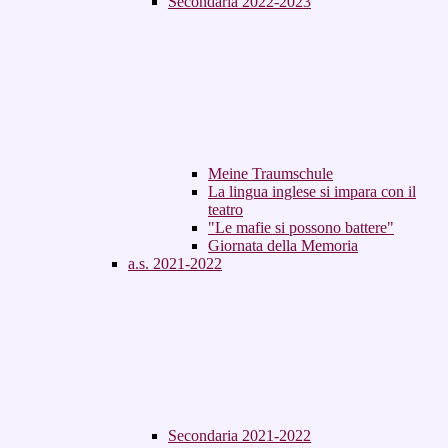
Secondaria 2022-2023
Meine Traumschule
La lingua inglese si impara con il
teatro
"Le mafie si possono battere"
Giornata della Memoria
a.s. 2021-2022
Secondaria 2021-2022