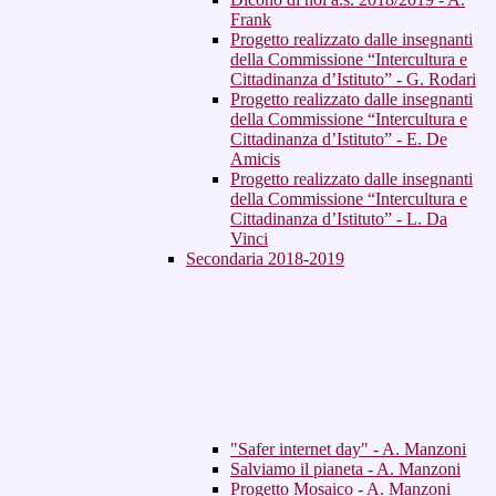
Frank
Progetto realizzato dalle insegnanti
della Commissione “Intercultura e
Cittadinanza d’Istituto” - G. Rodari
Progetto realizzato dalle insegnanti
della Commissione “Intercultura e
Cittadinanza d’Istituto” - E. De
Amicis
Progetto realizzato dalle insegnanti
della Commissione “Intercultura e
Cittadinanza d’Istituto” - L. Da
Vinci
Secondaria 2018-2019
"Safer internet day" - A. Manzoni
Salviamo il pianeta - A. Manzoni
Progetto Mosaico - A. Manzoni