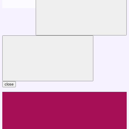
close