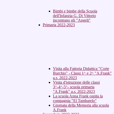
Bimbi e bimbe della Scuola
dell'Infanzia G. Di Vittorio
incontrano gli "Angeli"
Primaria 2022-2023
Visita alla Fattoria Didattica "Corte
Burchio" - Classi 1^ e 2^ "A.Frank"
a.s. 2022-2023
Visita d'istruzione delle classi
3^-4^-5^- scuola primaria
"A.Frank" a.s. 2022-2023
La scuola Anna Frank ospita la
compagnia "El Tambarelo"
Giornata della Memoria alla scuola
A.Frank