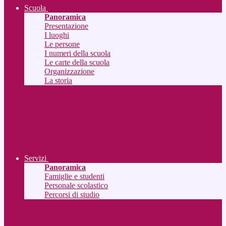
Scuola
Panoramica
Presentazione
I luoghi
Le persone
I numeri della scuola
Le carte della scuola
Organizzazione
La storia
Servizi
Panoramica
Famiglie e studenti
Personale scolastico
Percorsi di studio