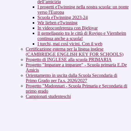
dell’amicizia
I progetti eTwinning nella nostra scuola: un ponte
verso l'Europa
Scuola eTwinning 2023-24
Wir lieben eTwinning
In videoconferenza con Bjelovar
Il gemellaggio tra le città di Rovigo e Viernheim
continua anche a scuola!
I turchi, mai così vicini. Con il web
Certificazione esterna per la lingua inglese
(CAMBRIDGE ENGLISH KEY FOR SCHOOLS)
Progetto di INGLESE alla scuola PRIMARIA
Progetto "Imparare a imparare" - Scuola primaria E.De
Amicis
Orientamento in uscita dalla Scuola Secondaria di
Primo Grado per l'a.s. 2026/2027
Progetto "Madonnari - Scuola Primaria e Secondaria di
primo grado
Campionati studenteschi