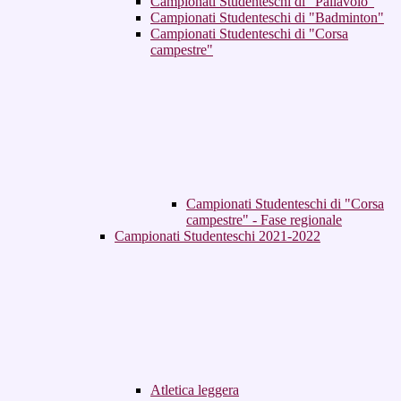
Campionati Studenteschi di "Pallavolo"
Campionati Studenteschi di "Badminton"
Campionati Studenteschi di "Corsa
campestre"
Campionati Studenteschi di "Corsa
campestre" - Fase regionale
Campionati Studenteschi 2021-2022
Atletica leggera