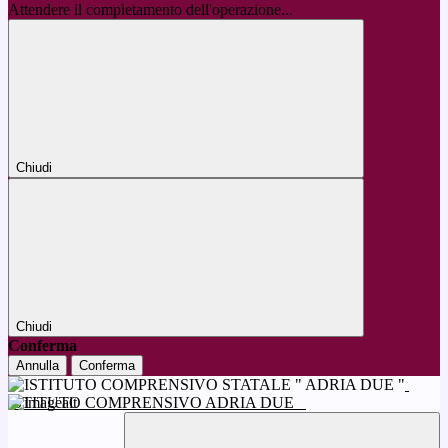
Attendere il completamento dell'operazione...
Chiudi
Chiudi
Conferma
Annulla
Conferma
ISTITUTO COMPRENSIVO ADRIA DUE