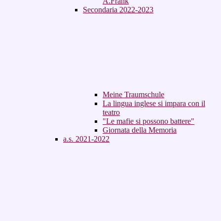
A.Frank
Secondaria 2022-2023
Meine Traumschule
La lingua inglese si impara con il
teatro
"Le mafie si possono battere"
Giornata della Memoria
a.s. 2021-2022