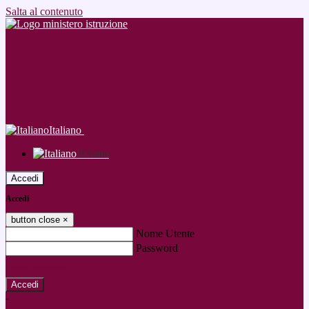
Salta al contenuto
Italiano
Italiano
Accedi
Accedi
button close
×
Nome Utente
Password
Password dimenticata?
-