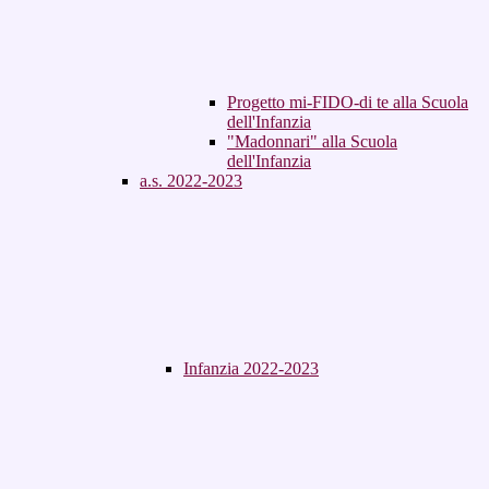
Progetto mi-FIDO-di te alla Scuola
dell'Infanzia
"Madonnari" alla Scuola
dell'Infanzia
a.s. 2022-2023
Infanzia 2022-2023