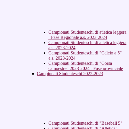
Campionati Studenteschi di atletica leggera
- Fase Regionale a.s. 2023-2024
Campionati Studenteschi di atletica leggera
a.s. 2023-2024
Campionati Studenteschi di "Calcio a 5"
a.s. 2023-2024
Campionati Studenteschi di "Corsa
campestre" 2023-2024 - Fase provinciale
Campionati Studenteschi 2022-2023
Campionati Studenteschi di "Baseball 5"
Campionati Studenteschi di "Atletica"