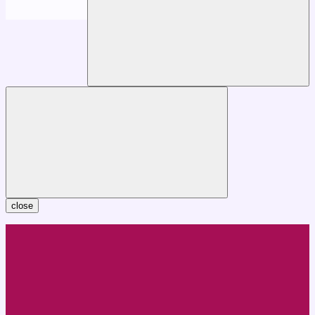
close