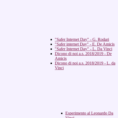
"Safer Internet Day" - G. Rodari
"Safer internet Day" - E. De Amicis
"Safer Internet Day" - L. Da Vinci
Dicono di noi a.s. 2018/2019 - De
Amicis
Dicono di noi a.s. 2018/2019 - L. da
Vinci
Esperimento al Leonardo Da
Vinci