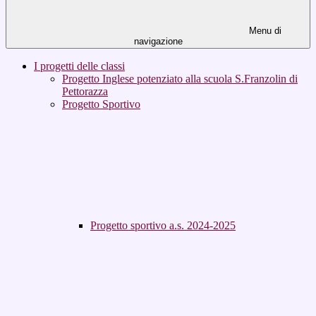
Menu di
navigazione
I progetti delle classi
Progetto Inglese potenziato alla scuola S.Franzolin di
Pettorazza
Progetto Sportivo
Progetto sportivo a.s. 2024-2025