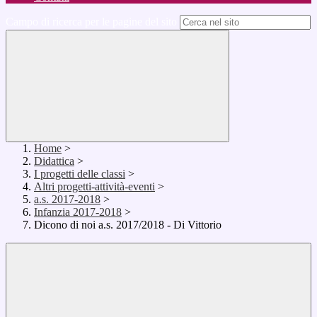
Campo di ricerca per le pagine del sito
Home
>
Didattica
>
I progetti delle classi
>
Altri progetti-attività-eventi
>
a.s. 2017-2018
>
Infanzia 2017-2018
>
Dicono di noi a.s. 2017/2018 - Di Vittorio