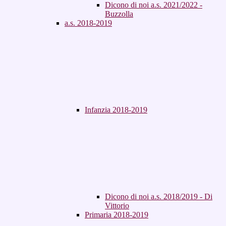
Dicono di noi a.s. 2021/2022 -
Buzzolla
a.s. 2018-2019
Infanzia 2018-2019
Dicono di noi a.s. 2018/2019 - Di
Vittorio
Primaria 2018-2019