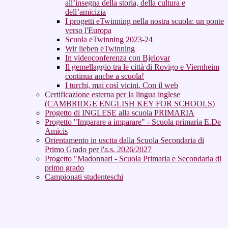
all’insegna della storia, della cultura e
dell’amicizia
I progetti eTwinning nella nostra scuola: un ponte
verso l'Europa
Scuola eTwinning 2023-24
Wir lieben eTwinning
In videoconferenza con Bjelovar
Il gemellaggio tra le città di Rovigo e Viernheim
continua anche a scuola!
I turchi, mai così vicini. Con il web
Certificazione esterna per la lingua inglese
(CAMBRIDGE ENGLISH KEY FOR SCHOOLS)
Progetto di INGLESE alla scuola PRIMARIA
Progetto "Imparare a imparare" - Scuola primaria E.De
Amicis
Orientamento in uscita dalla Scuola Secondaria di
Primo Grado per l'a.s. 2026/2027
Progetto "Madonnari - Scuola Primaria e Secondaria di
primo grado
Campionati studenteschi