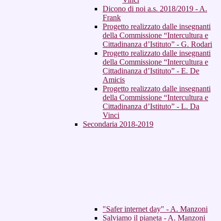
Dicono di noi a.s. 2018/2019 - A.
Frank
Progetto realizzato dalle insegnanti
della Commissione “Intercultura e
Cittadinanza d’Istituto” - G. Rodari
Progetto realizzato dalle insegnanti
della Commissione “Intercultura e
Cittadinanza d’Istituto” - E. De
Amicis
Progetto realizzato dalle insegnanti
della Commissione “Intercultura e
Cittadinanza d’Istituto” - L. Da
Vinci
Secondaria 2018-2019
"Safer internet day" - A. Manzoni
Salviamo il pianeta - A. Manzoni