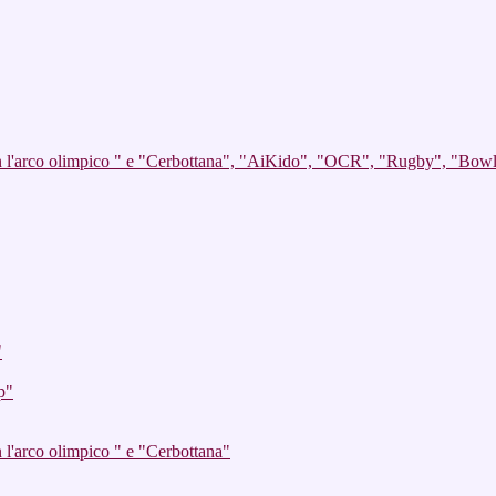
on l'arco olimpico " e "Cerbottana", "AiKido", "OCR", "Rugby", "Bow
"
p"
 l'arco olimpico " e "Cerbottana"