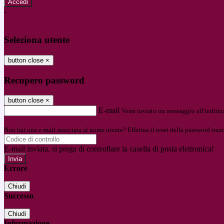
-
Entra con SPID
Entra con CIE
Seleziona utente
button close
×
Recupero password
button close
×
E-mail
Verrà inviato un messaggio all'indirizz
Non hai una e-mail associata al nome utente? Effettua il reset della password tram
E-mail inviata, si prega di controllare la casella di posta elettronica!
Errore
Chiudi
Successo
Chiudi
Informazione