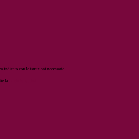
o indicato con le istruzioni necessarie.
ite la
Login Spaggiari