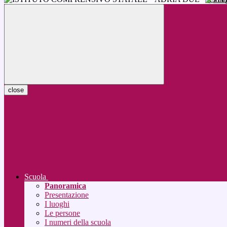
close
Scuola
Panoramica
Presentazione
I luoghi
Le persone
I numeri della scuola