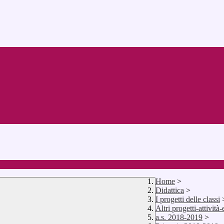
Home
>
Didattica
>
I progetti delle classi
Altri progetti-attività-
a.s. 2018-2019
>