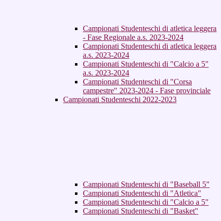
Campionati Studenteschi di atletica leggera
- Fase Regionale a.s. 2023-2024
Campionati Studenteschi di atletica leggera
a.s. 2023-2024
Campionati Studenteschi di "Calcio a 5"
a.s. 2023-2024
Campionati Studenteschi di "Corsa
campestre" 2023-2024 - Fase provinciale
Campionati Studenteschi 2022-2023
Campionati Studenteschi di "Baseball 5"
Campionati Studenteschi di "Atletica"
Campionati Studenteschi di "Calcio a 5"
Campionati Studenteschi di "Basket"