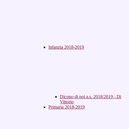
Infanzia 2018-2019
Dicono di noi a.s. 2018/2019 - Di
Vittorio
Primaria 2018-2019