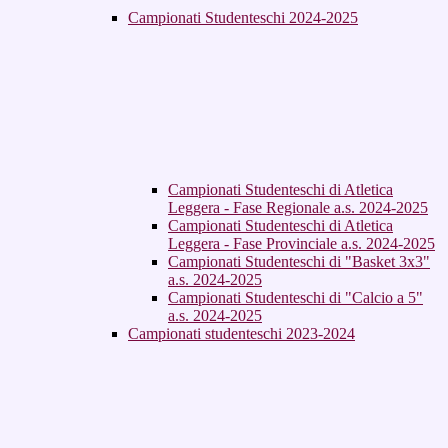
Campionati Studenteschi 2024-2025
Campionati Studenteschi di Atletica
Leggera - Fase Regionale a.s. 2024-2025
Campionati Studenteschi di Atletica
Leggera - Fase Provinciale a.s. 2024-2025
Campionati Studenteschi di "Basket 3x3"
a.s. 2024-2025
Campionati Studenteschi di "Calcio a 5"
a.s. 2024-2025
Campionati studenteschi 2023-2024