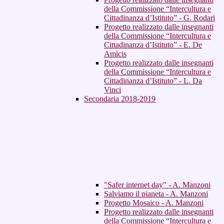
della Commissione “Intercultura e
Cittadinanza d’Istituto” - G. Rodari
Progetto realizzato dalle insegnanti
della Commissione “Intercultura e
Cittadinanza d’Istituto” - E. De
Amicis
Progetto realizzato dalle insegnanti
della Commissione “Intercultura e
Cittadinanza d’Istituto” - L. Da
Vinci
Secondaria 2018-2019
"Safer internet day" - A. Manzoni
Salviamo il pianeta - A. Manzoni
Progetto Mosaico - A. Manzoni
Progetto realizzato dalle insegnanti
della Commissione “Intercultura e