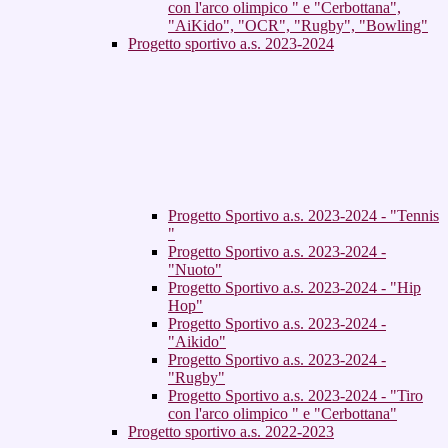
con l'arco olimpico " e "Cerbottana",
"AiKido", "OCR", "Rugby", "Bowling"
Progetto sportivo a.s. 2023-2024
Progetto Sportivo a.s. 2023-2024 - "Tennis
"
Progetto Sportivo a.s. 2023-2024 -
"Nuoto"
Progetto Sportivo a.s. 2023-2024 - "Hip
Hop"
Progetto Sportivo a.s. 2023-2024 -
"Aikido"
Progetto Sportivo a.s. 2023-2024 -
"Rugby"
Progetto Sportivo a.s. 2023-2024 - "Tiro
con l'arco olimpico " e "Cerbottana"
Progetto sportivo a.s. 2022-2023