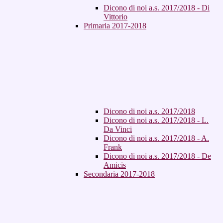
Dicono di noi a.s. 2017/2018 - Di
Vittorio
Primaria 2017-2018
Dicono di noi a.s. 2017/2018
Dicono di noi a.s. 2017/2018 - L.
Da Vinci
Dicono di noi a.s. 2017/2018 - A.
Frank
Dicono di noi a.s. 2017/2018 - De
Amicis
Secondaria 2017-2018