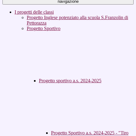
navigazione
I progetti delle classi
Progetto Inglese potenziato alla scuola S.Franzolin di
Pettorazza
Progetto Sportivo
Progetto sportivo a.s. 2024-2025
Progetto Sportivo a.s. 2024-2025 - "Tiro