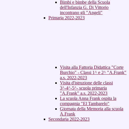
Bimbi e bimbe della Scuola
dell'Infanzia G. Di Vittorio
incontrano gli "Angeli"
Primaria 2022-2023
Visita alla Fattoria Didattica "Corte
Burchio" - Classi 1^ e 2^ "A.Frank"
a.s. 2022-2023
Visita d'istruzione delle classi
3^-4^-5^- scuola primaria
"A.Frank" a.s. 2022-2023
La scuola Anna Frank ospita la
compagnia "El Tambarelo"
Giornata della Memoria alla scuola
A.Frank
Secondaria 2022-2023