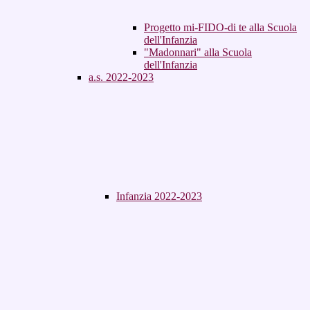
Progetto mi-FIDO-di te alla Scuola
dell'Infanzia
"Madonnari" alla Scuola
dell'Infanzia
a.s. 2022-2023
Infanzia 2022-2023