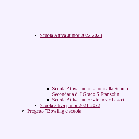
Scuola Attiva Junior 2022-2023
Scuola Attiva Junior - Judo alla Scuola
Secondaria di I Grado S.Franzolin
Scuola Attiva Junior - tennis e basket
Scuola attiva junior 2021-2022
Progetto "Bowling e scuola"