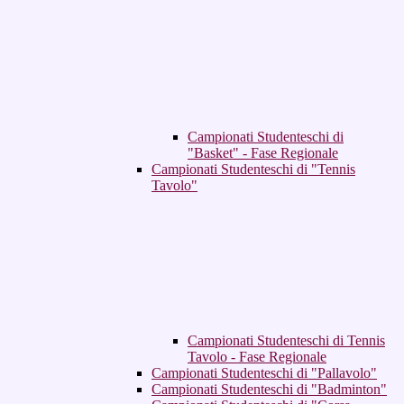
Campionati Studenteschi di
"Basket" - Fase Regionale
Campionati Studenteschi di "Tennis
Tavolo"
Campionati Studenteschi di Tennis
Tavolo - Fase Regionale
Campionati Studenteschi di "Pallavolo"
Campionati Studenteschi di "Badminton"