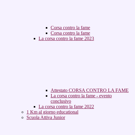
Corsa contro la fame
Corsa contro la fame
La corsa contro la fame 2023
Attestato CORSA CONTRO LA FAME
La corsa contro la fame - evento
conclusivo
La corsa contro la fame 2022
1 Km al giorno educational
Scuola Attiva Junior