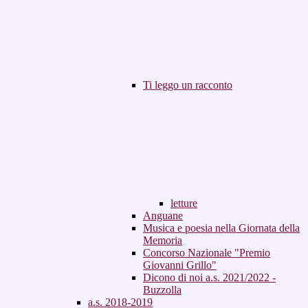
Ti leggo un racconto
letture
Anguane
Musica e poesia nella Giornata della
Memoria
Concorso Nazionale "Premio
Giovanni Grillo"
Dicono di noi a.s. 2021/2022 -
Buzzolla
a.s. 2018-2019