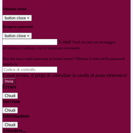
Entra con SPID
Entra con CIE
Seleziona utente
button close
×
Recupero password
button close
×
E-mail
Verrà inviato un messaggio
all'indirizzo indicato con le istruzioni necessarie.
Non hai una e-mail associata al nome utente? Effettua il reset della password
tramite la
Login Spaggiari
E-mail inviata, si prega di controllare la casella di posta elettronica!
Errore
Chiudi
Successo
Chiudi
Informazione
Chiudi
Attendere...