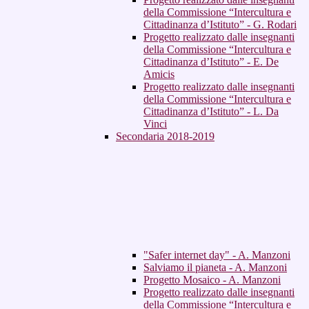
della Commissione “Intercultura e
Cittadinanza d’Istituto” - G. Rodari
Progetto realizzato dalle insegnanti
della Commissione “Intercultura e
Cittadinanza d’Istituto” - E. De
Amicis
Progetto realizzato dalle insegnanti
della Commissione “Intercultura e
Cittadinanza d’Istituto” - L. Da
Vinci
Secondaria 2018-2019
"Safer internet day" - A. Manzoni
Salviamo il pianeta - A. Manzoni
Progetto Mosaico - A. Manzoni
Progetto realizzato dalle insegnanti
della Commissione “Intercultura e