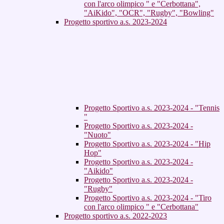
con l'arco olimpico " e "Cerbottana",
"AiKido", "OCR", "Rugby", "Bowling"
Progetto sportivo a.s. 2023-2024
Progetto Sportivo a.s. 2023-2024 - "Tennis
"
Progetto Sportivo a.s. 2023-2024 -
"Nuoto"
Progetto Sportivo a.s. 2023-2024 - "Hip
Hop"
Progetto Sportivo a.s. 2023-2024 -
"Aikido"
Progetto Sportivo a.s. 2023-2024 -
"Rugby"
Progetto Sportivo a.s. 2023-2024 - "Tiro
con l'arco olimpico " e "Cerbottana"
Progetto sportivo a.s. 2022-2023