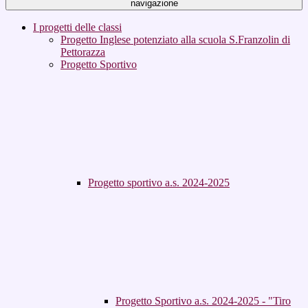
navigazione
I progetti delle classi
Progetto Inglese potenziato alla scuola S.Franzolin di
Pettorazza
Progetto Sportivo
Progetto sportivo a.s. 2024-2025
Progetto Sportivo a.s. 2024-2025 - "Tiro