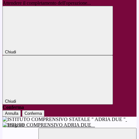
Attendere il completamento dell'operazione...
Chiudi
Chiudi
Conferma
Annulla
Conferma
ISTITUTO COMPRENSIVO ADRIA DUE