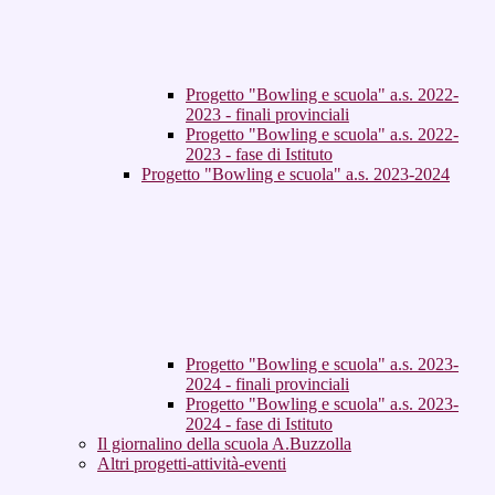
Progetto "Bowling e scuola" a.s. 2022-
2023 - finali provinciali
Progetto "Bowling e scuola" a.s. 2022-
2023 - fase di Istituto
Progetto "Bowling e scuola" a.s. 2023-2024
Progetto "Bowling e scuola" a.s. 2023-
2024 - finali provinciali
Progetto "Bowling e scuola" a.s. 2023-
2024 - fase di Istituto
Il giornalino della scuola A.Buzzolla
Altri progetti-attività-eventi