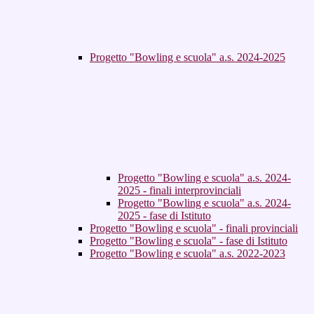
Progetto "Bowling e scuola" a.s. 2024-2025
Progetto "Bowling e scuola" a.s. 2024-
2025 - finali interprovinciali
Progetto "Bowling e scuola" a.s. 2024-
2025 - fase di Istituto
Progetto "Bowling e scuola" - finali provinciali
Progetto "Bowling e scuola" - fase di Istituto
Progetto "Bowling e scuola" a.s. 2022-2023