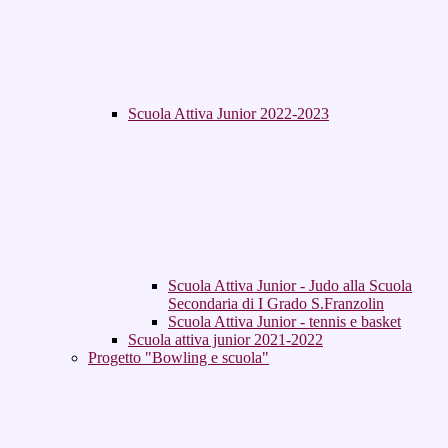
Scuola Attiva Junior 2022-2023
Scuola Attiva Junior - Judo alla Scuola
Secondaria di I Grado S.Franzolin
Scuola Attiva Junior - tennis e basket
Scuola attiva junior 2021-2022
Progetto "Bowling e scuola"