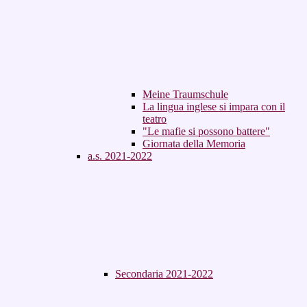
Meine Traumschule
La lingua inglese si impara con il
teatro
"Le mafie si possono battere"
Giornata della Memoria
a.s. 2021-2022
Secondaria 2021-2022