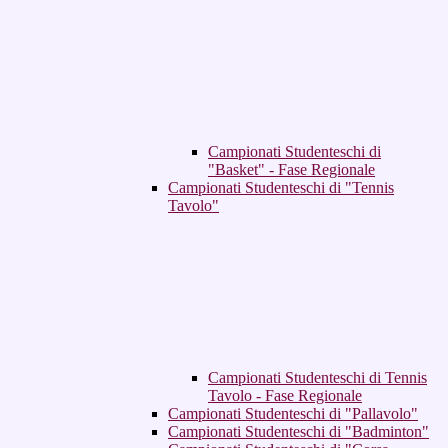
Campionati Studenteschi di
"Basket" - Fase Regionale
Campionati Studenteschi di "Tennis
Tavolo"
Campionati Studenteschi di Tennis
Tavolo - Fase Regionale
Campionati Studenteschi di "Pallavolo"
Campionati Studenteschi di "Badminton"