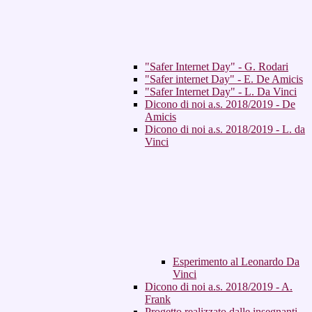
"Safer Internet Day" - G. Rodari
"Safer internet Day" - E. De Amicis
"Safer Internet Day" - L. Da Vinci
Dicono di noi a.s. 2018/2019 - De
Amicis
Dicono di noi a.s. 2018/2019 - L. da
Vinci
Esperimento al Leonardo Da
Vinci
Dicono di noi a.s. 2018/2019 - A.
Frank
Progetto realizzato dalle insegnanti