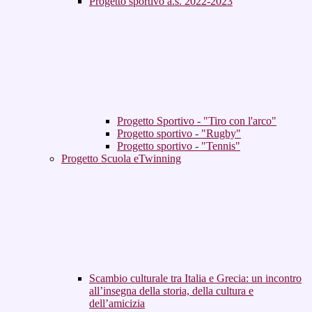
Progetto sportivo a.s. 2022-2023
Progetto Sportivo - "Tiro con l'arco"
Progetto sportivo - "Rugby"
Progetto sportivo - "Tennis"
Progetto Scuola eTwinning
Scambio culturale tra Italia e Grecia: un incontro
all’insegna della storia, della cultura e
dell’amicizia