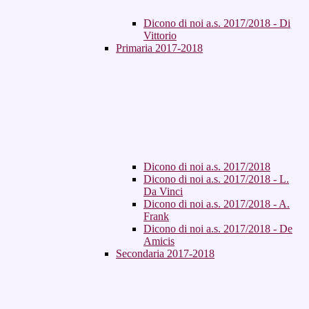
Dicono di noi a.s. 2017/2018 - Di
Vittorio
Primaria 2017-2018
Dicono di noi a.s. 2017/2018
Dicono di noi a.s. 2017/2018 - L.
Da Vinci
Dicono di noi a.s. 2017/2018 - A.
Frank
Dicono di noi a.s. 2017/2018 - De
Amicis
Secondaria 2017-2018