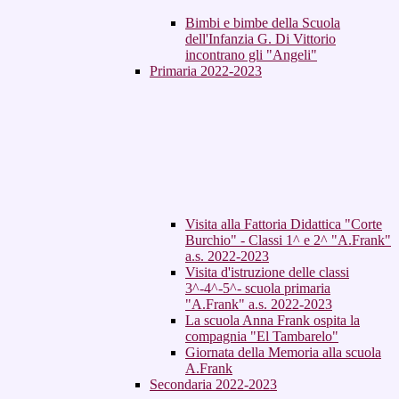
Bimbi e bimbe della Scuola
dell'Infanzia G. Di Vittorio
incontrano gli "Angeli"
Primaria 2022-2023
Visita alla Fattoria Didattica "Corte
Burchio" - Classi 1^ e 2^ "A.Frank"
a.s. 2022-2023
Visita d'istruzione delle classi
3^-4^-5^- scuola primaria
"A.Frank" a.s. 2022-2023
La scuola Anna Frank ospita la
compagnia "El Tambarelo"
Giornata della Memoria alla scuola
A.Frank
Secondaria 2022-2023