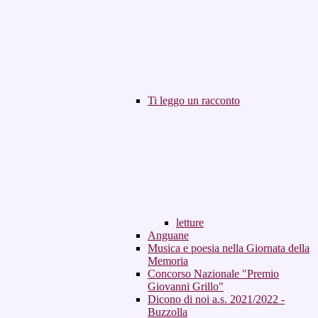
Ti leggo un racconto
letture
Anguane
Musica e poesia nella Giornata della
Memoria
Concorso Nazionale "Premio
Giovanni Grillo"
Dicono di noi a.s. 2021/2022 -
Buzzolla