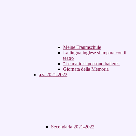
Meine Traumschule
La lingua inglese si impara con il
teatro
"Le mafie si possono battere"
Giornata della Memoria
a.s. 2021-2022
Secondaria 2021-2022