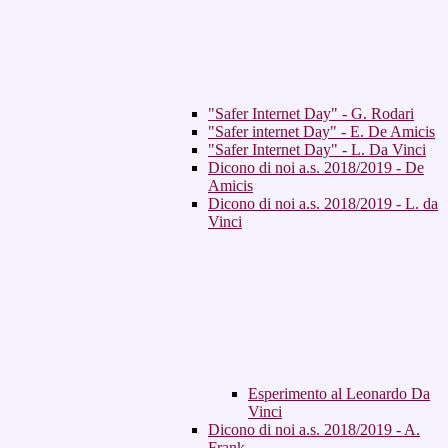
"Safer Internet Day" - G. Rodari
"Safer internet Day" - E. De Amicis
"Safer Internet Day" - L. Da Vinci
Dicono di noi a.s. 2018/2019 - De
Amicis
Dicono di noi a.s. 2018/2019 - L. da
Vinci
Esperimento al Leonardo Da
Vinci
Dicono di noi a.s. 2018/2019 - A.
Frank