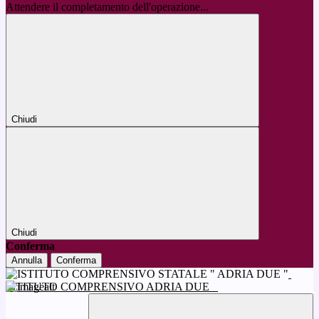
Attendere il completamento dell'operazione...
Chiudi
Chiudi
Conferma
Annulla
Conferma
ISTITUTO COMPRENSIVO ADRIA DUE