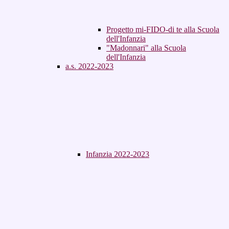
Progetto mi-FIDO-di te alla Scuola
dell'Infanzia
"Madonnari" alla Scuola
dell'Infanzia
a.s. 2022-2023
Infanzia 2022-2023