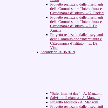
Progetto realizzato dalle insegnanti
della Commissione “Intercultura e
Cittadinanza d’Istituto” - G. Rodari
Progetto realizzato dalle insegnanti
della Commissione “Intercultura e
Cittadinanza d’Istituto” - E. De
Amicis
Progetto realizzato dalle insegnanti
della Commissione “Intercultura e
Cittadinanza d’Istituto” - L. Da
Vinci
Secondaria 2018-2019
"Safer internet day" - A. Manzoni
Salviamo il pianeta - A. Manzoni
Progetto Mosaico - A. Manzoni
Progetto realizzato dalle insegnanti