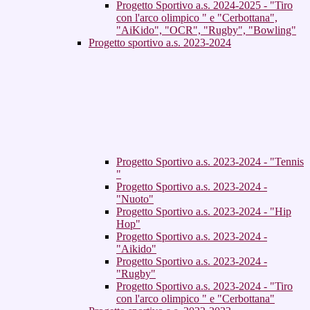
Progetto Sportivo a.s. 2024-2025 - "Tiro
con l'arco olimpico " e "Cerbottana",
"AiKido", "OCR", "Rugby", "Bowling"
Progetto sportivo a.s. 2023-2024
Progetto Sportivo a.s. 2023-2024 - "Tennis
"
Progetto Sportivo a.s. 2023-2024 -
"Nuoto"
Progetto Sportivo a.s. 2023-2024 - "Hip
Hop"
Progetto Sportivo a.s. 2023-2024 -
"Aikido"
Progetto Sportivo a.s. 2023-2024 -
"Rugby"
Progetto Sportivo a.s. 2023-2024 - "Tiro
con l'arco olimpico " e "Cerbottana"