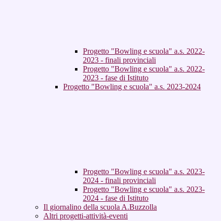
Progetto "Bowling e scuola" a.s. 2022-
2023 - finali provinciali
Progetto "Bowling e scuola" a.s. 2022-
2023 - fase di Istituto
Progetto "Bowling e scuola" a.s. 2023-2024
Progetto "Bowling e scuola" a.s. 2023-
2024 - finali provinciali
Progetto "Bowling e scuola" a.s. 2023-
2024 - fase di Istituto
Il giornalino della scuola A.Buzzolla
Altri progetti-attività-eventi