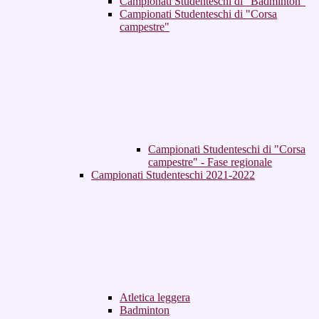
Campionati Studenteschi di "Badminton"
Campionati Studenteschi di "Corsa
campestre"
Campionati Studenteschi di "Corsa
campestre" - Fase regionale
Campionati Studenteschi 2021-2022
Atletica leggera
Badminton