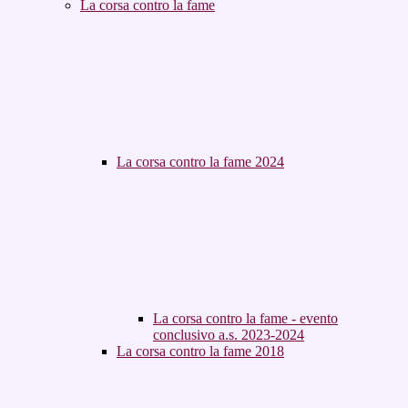
La corsa contro la fame
La corsa contro la fame 2024
La corsa contro la fame - evento
conclusivo a.s. 2023-2024
La corsa contro la fame 2018