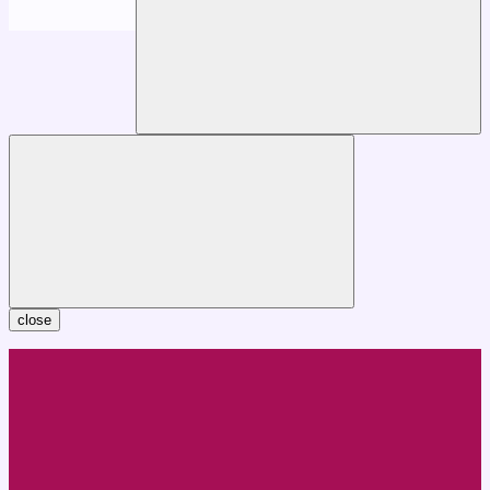
close