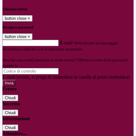
Entra con SPID
Entra con CIE
Seleziona utente
button close
×
Recupero password
button close
×
E-mail
Verrà inviato un messaggio
all'indirizzo indicato con le istruzioni necessarie.
Non hai una e-mail associata al nome utente? Effettua il reset della password
tramite la
Login Spaggiari
E-mail inviata, si prega di controllare la casella di posta elettronica!
Errore
Chiudi
Successo
Chiudi
Informazione
Chiudi
Attendere...