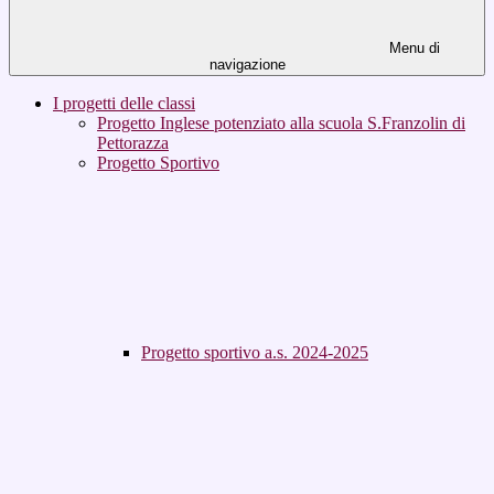
Menu di
navigazione
I progetti delle classi
Progetto Inglese potenziato alla scuola S.Franzolin di
Pettorazza
Progetto Sportivo
Progetto sportivo a.s. 2024-2025