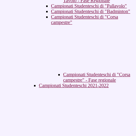
Tavolo - Fase Regionale
Campionati Studenteschi di "Pallavolo"
Campionati Studenteschi di "Badminton"
Campionati Studenteschi di "Corsa
campestre"
Campionati Studenteschi di "Corsa
campestre" - Fase regionale
Campionati Studenteschi 2021-2022