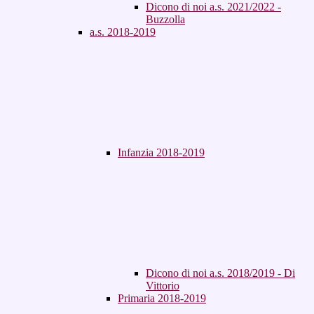
Dicono di noi a.s. 2021/2022 -
Buzzolla
a.s. 2018-2019
Infanzia 2018-2019
Dicono di noi a.s. 2018/2019 - Di
Vittorio
Primaria 2018-2019