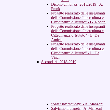
Dicono di noi a.s. 2018/2019 - A.
Frank
Progetto realizzato dalle insegnanti
della Commissione “Intercultura e
Cittadinanza d’Istituto” - G. Rodari
Progetto realizzato dalle insegnanti
della Commissione “Intercultura e
Cittadinanza d’Istituto” - E. De
Amicis
Progetto realizzato dalle insegnanti
della Commissione “Intercultura e
Cittadinanza d’Istituto” - L. Da
Vinci
Secondaria 2018-2019
"Safer internet day" - A. Manzoni
Salviamo il pianeta - A. Manzoni