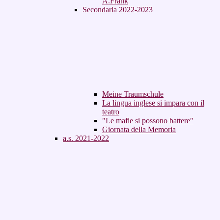
A.Frank
Secondaria 2022-2023
Meine Traumschule
La lingua inglese si impara con il
teatro
"Le mafie si possono battere"
Giornata della Memoria
a.s. 2021-2022