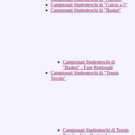
Campionati Studenteschi di "Calcio a 5"
Campionati Studenteschi di "Basket"
Campionati Studenteschi di
"Basket" - Fase Regionale
Campionati Studenteschi di "Tennis
Tavolo"
Campionati Studenteschi di Tennis