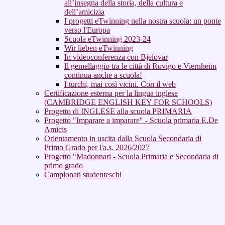
all’insegna della storia, della cultura e
dell’amicizia
I progetti eTwinning nella nostra scuola: un ponte
verso l'Europa
Scuola eTwinning 2023-24
Wir lieben eTwinning
In videoconferenza con Bjelovar
Il gemellaggio tra le città di Rovigo e Viernheim
continua anche a scuola!
I turchi, mai così vicini. Con il web
Certificazione esterna per la lingua inglese
(CAMBRIDGE ENGLISH KEY FOR SCHOOLS)
Progetto di INGLESE alla scuola PRIMARIA
Progetto "Imparare a imparare" - Scuola primaria E.De
Amicis
Orientamento in uscita dalla Scuola Secondaria di
Primo Grado per l'a.s. 2026/2027
Progetto "Madonnari - Scuola Primaria e Secondaria di
primo grado
Campionati studenteschi