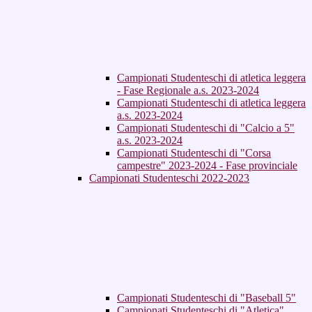
Campionati Studenteschi di atletica leggera
- Fase Regionale a.s. 2023-2024
Campionati Studenteschi di atletica leggera
a.s. 2023-2024
Campionati Studenteschi di "Calcio a 5"
a.s. 2023-2024
Campionati Studenteschi di "Corsa
campestre" 2023-2024 - Fase provinciale
Campionati Studenteschi 2022-2023
Campionati Studenteschi di "Baseball 5"
Campionati Studenteschi di "Atletica"