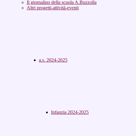
Il giornalino della scuola A.Buzzolla
Altri progetti-attività-eventi
a.s. 2024-2025
Infanzia 2024-2025