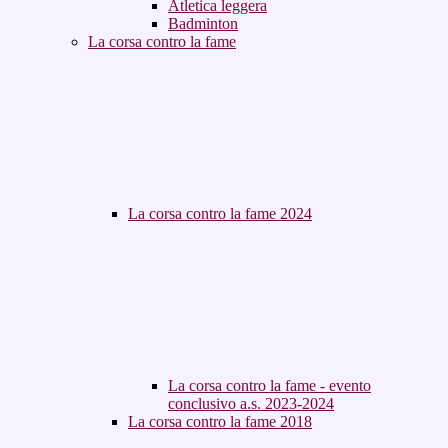
Atletica leggera
Badminton
La corsa contro la fame
La corsa contro la fame 2024
La corsa contro la fame - evento
conclusivo a.s. 2023-2024
La corsa contro la fame 2018