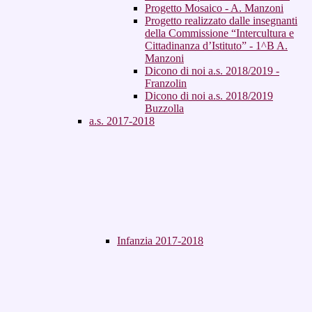
Progetto Mosaico - A. Manzoni
Progetto realizzato dalle insegnanti
della Commissione “Intercultura e
Cittadinanza d’Istituto” - 1^B A.
Manzoni
Dicono di noi a.s. 2018/2019 -
Franzolin
Dicono di noi a.s. 2018/2019
Buzzolla
a.s. 2017-2018
Infanzia 2017-2018