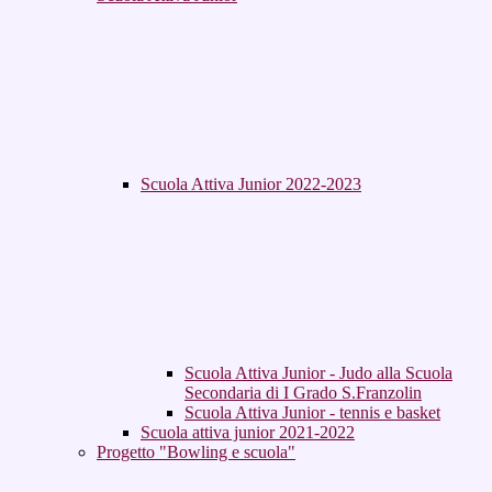
Scuola Attiva Junior 2022-2023
Scuola Attiva Junior - Judo alla Scuola
Secondaria di I Grado S.Franzolin
Scuola Attiva Junior - tennis e basket
Scuola attiva junior 2021-2022
Progetto "Bowling e scuola"