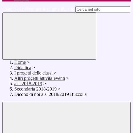
Campo di ricerca per le pagine del sito
Home
>
Didattica
>
I progetti delle classi
>
Altri progetti-attività-eventi
>
a.s. 2018-2019
>
Secondaria 2018-2019
>
Dicono di noi a.s. 2018/2019 Buzzolla