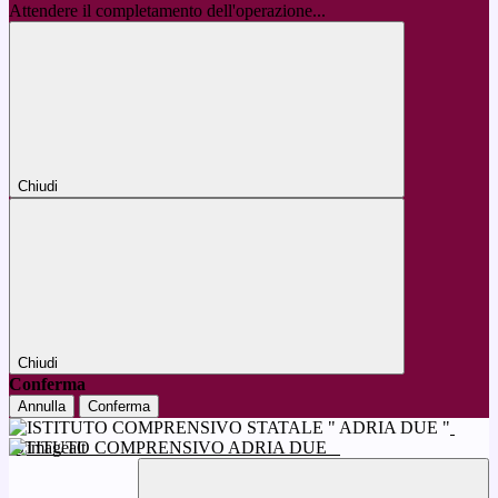
Attendere il completamento dell'operazione...
Chiudi
Chiudi
Conferma
Annulla
Conferma
ISTITUTO COMPRENSIVO ADRIA DUE