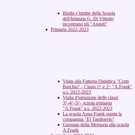
Bimbi e bimbe della Scuola
dell'Infanzia G. Di Vittorio
incontrano gli "Angeli"
Primaria 2022-2023
Visita alla Fattoria Didattica "Corte
Burchio" - Classi 1^ e 2^ "A.Frank"
a.s. 2022-2023
Visita d'istruzione delle classi
3^-4^-5^- scuola primaria
"A.Frank" a.s. 2022-2023
La scuola Anna Frank ospita la
compagnia "El Tambarelo"
Giornata della Memoria alla scuola
A.Frank