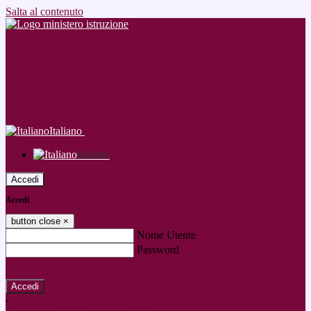
Salta al contenuto
Italiano
Italiano
Accedi
Accedi
button close
×
Nome Utente
Password
Password dimenticata?
-