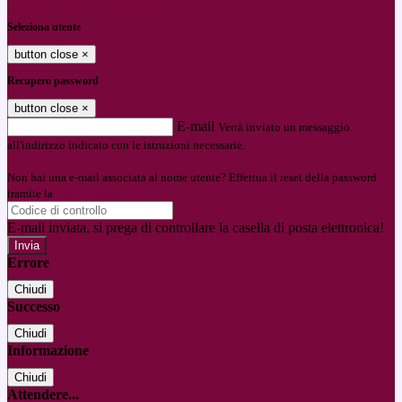
Entra con SPID
Entra con CIE
Seleziona utente
button close
×
Recupero password
button close
×
E-mail
Verrà inviato un messaggio
all'indirizzo indicato con le istruzioni necessarie.
Non hai una e-mail associata al nome utente? Effettua il reset della password
tramite la
Login Spaggiari
E-mail inviata, si prega di controllare la casella di posta elettronica!
Errore
Chiudi
Successo
Chiudi
Informazione
Chiudi
Attendere...