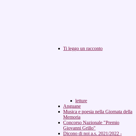
Ti leggo un racconto
letture
Anguane
Musica e poesia nella Giornata della
Memoria
Concorso Nazionale "Premio
Giovanni Grillo"
Dicono di noi a.s. 2021/2022 -