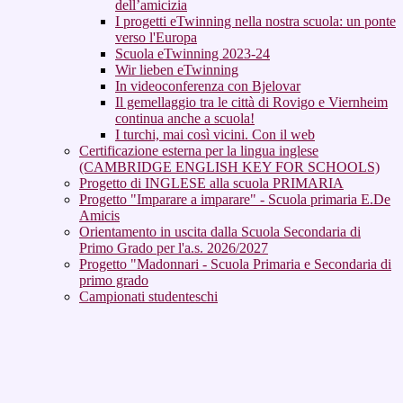
dell’amicizia
I progetti eTwinning nella nostra scuola: un ponte
verso l'Europa
Scuola eTwinning 2023-24
Wir lieben eTwinning
In videoconferenza con Bjelovar
Il gemellaggio tra le città di Rovigo e Viernheim
continua anche a scuola!
I turchi, mai così vicini. Con il web
Certificazione esterna per la lingua inglese
(CAMBRIDGE ENGLISH KEY FOR SCHOOLS)
Progetto di INGLESE alla scuola PRIMARIA
Progetto "Imparare a imparare" - Scuola primaria E.De
Amicis
Orientamento in uscita dalla Scuola Secondaria di
Primo Grado per l'a.s. 2026/2027
Progetto "Madonnari - Scuola Primaria e Secondaria di
primo grado
Campionati studenteschi