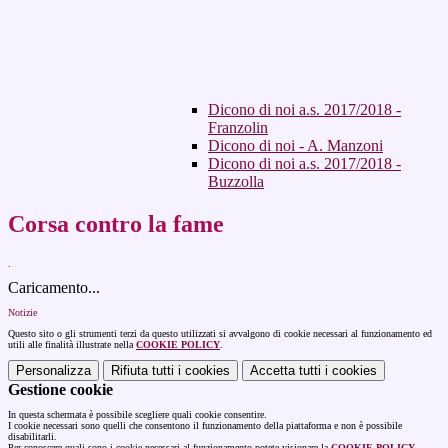
Dicono di noi a.s. 2017/2018 -
Franzolin
Dicono di noi - A. Manzoni
Dicono di noi a.s. 2017/2018 -
Buzzolla
Corsa contro la fame
.
Caricamento...
Notizie
Questo sito o gli strumenti terzi da questo utilizzati si avvalgono di cookie necessari al funzionamento ed
utili alle finalità illustrate nella
COOKIE POLICY
.
Personalizza
Rifiuta tutti
i cookies
Accetta tutti
i cookies
Gestione cookie
In questa schermata è possibile scegliere quali cookie consentire.
I cookie necessari sono quelli che consentono il funzionamento della piattaforma e non è possibile
disabilitarli.
Per conoscere quali sono i cookie necessari al funzionamento potete visionare la
COOKIE POLICY
.