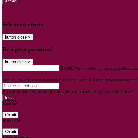
-
Entra con SPID
Entra con CIE
Seleziona utente
button close
×
Recupero password
button close
×
E-mail
Verrà inviato un messaggio all'indirizz
Non hai una e-mail associata al nome utente? Effettua il reset della password tram
E-mail inviata, si prega di controllare la casella di posta elettronica!
Errore
Chiudi
Successo
Chiudi
Informazione