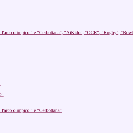
on l'arco olimpico " e "Cerbottana", "AiKido", "OCR", "Rugby", "Bow
"
p"
 l'arco olimpico " e "Cerbottana"