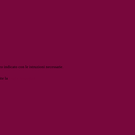
o indicato con le istruzioni necessarie.
ite la
Login Spaggiari