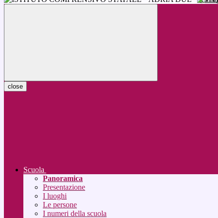
close
Scuola
Panoramica
Presentazione
I luoghi
Le persone
I numeri della scuola