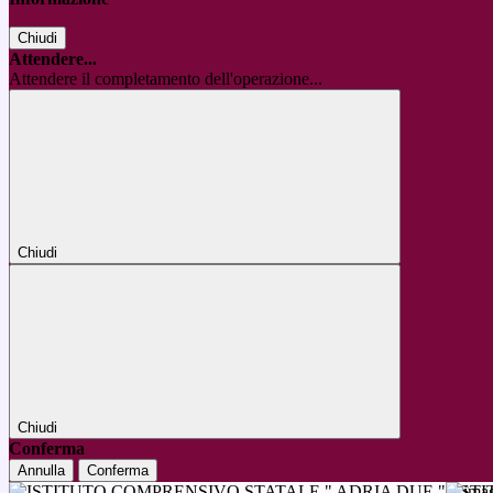
Chiudi
Attendere...
Attendere il completamento dell'operazione...
Chiudi
Chiudi
Conferma
Annulla
Conferma
IST