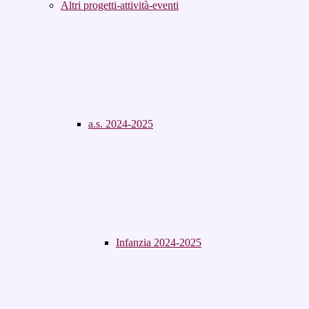
Altri progetti-attività-eventi
a.s. 2024-2025
Infanzia 2024-2025