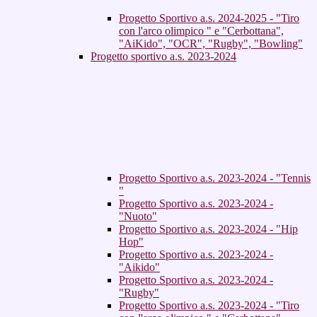
Progetto Sportivo a.s. 2024-2025 - "Tiro
con l'arco olimpico " e "Cerbottana",
"AiKido", "OCR", "Rugby", "Bowling"
Progetto sportivo a.s. 2023-2024
Progetto Sportivo a.s. 2023-2024 - "Tennis
"
Progetto Sportivo a.s. 2023-2024 -
"Nuoto"
Progetto Sportivo a.s. 2023-2024 - "Hip
Hop"
Progetto Sportivo a.s. 2023-2024 -
"Aikido"
Progetto Sportivo a.s. 2023-2024 -
"Rugby"
Progetto Sportivo a.s. 2023-2024 - "Tiro