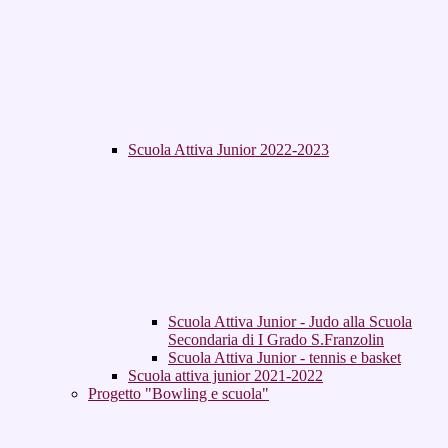
Scuola Attiva Junior 2022-2023
Scuola Attiva Junior - Judo alla Scuola
Secondaria di I Grado S.Franzolin
Scuola Attiva Junior - tennis e basket
Scuola attiva junior 2021-2022
Progetto "Bowling e scuola"