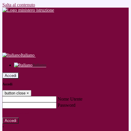
Salta al contenuto
Italiano
Italiano
Accedi
Accedi
button close
×
Nome Utente
Password
Password dimenticata?
-