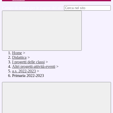
Campo di ricerca per le pagine del sito
Home
>
Didattica
>
I progetti delle classi
>
Altri progetti-attività-eventi
>
a.s. 2022-2023
>
Primaria 2022-2023