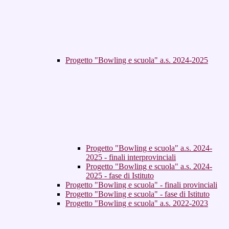
Progetto "Bowling e scuola" a.s. 2024-2025
Progetto "Bowling e scuola" a.s. 2024-
2025 - finali interprovinciali
Progetto "Bowling e scuola" a.s. 2024-
2025 - fase di Istituto
Progetto "Bowling e scuola" - finali provinciali
Progetto "Bowling e scuola" - fase di Istituto
Progetto "Bowling e scuola" a.s. 2022-2023