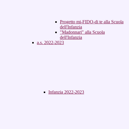
Progetto mi-FIDO-di te alla Scuola
dell'Infanzia
"Madonnari" alla Scuola
dell'Infanzia
a.s. 2022-2023
Infanzia 2022-2023