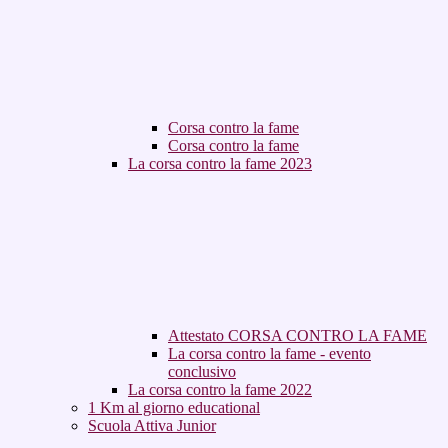
Corsa contro la fame
Corsa contro la fame
La corsa contro la fame 2023
Attestato CORSA CONTRO LA FAME
La corsa contro la fame - evento
conclusivo
La corsa contro la fame 2022
1 Km al giorno educational
Scuola Attiva Junior