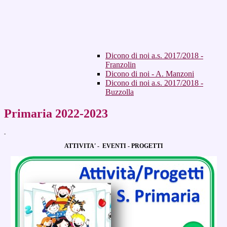
Dicono di noi a.s. 2017/2018 -
Franzolin
Dicono di noi - A. Manzoni
Dicono di noi a.s. 2017/2018 -
Buzzolla
Primaria 2022-2023
-
ATTIVITA' - EVENTI - PROGETTI