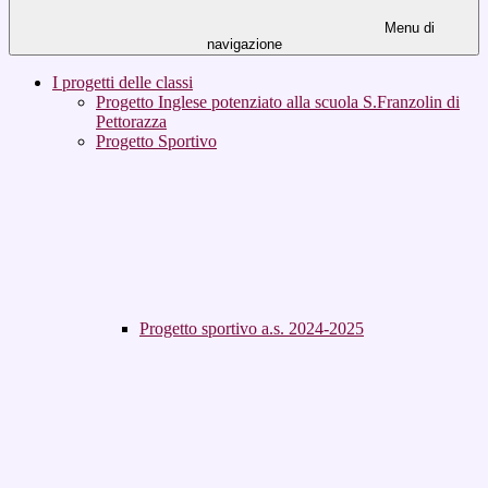
Menu di
navigazione
I progetti delle classi
Progetto Inglese potenziato alla scuola S.Franzolin di
Pettorazza
Progetto Sportivo
Progetto sportivo a.s. 2024-2025