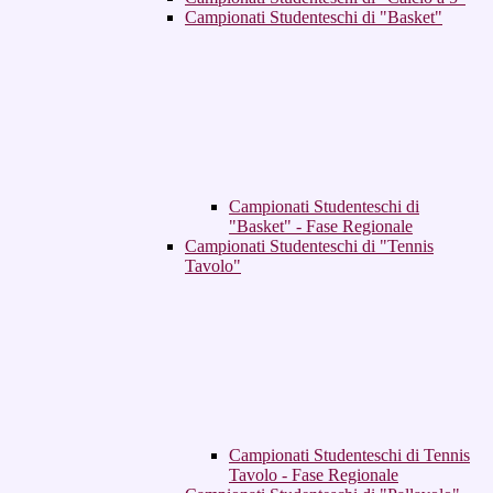
Campionati Studenteschi di "Basket"
Campionati Studenteschi di
"Basket" - Fase Regionale
Campionati Studenteschi di "Tennis
Tavolo"
Campionati Studenteschi di Tennis
Tavolo - Fase Regionale