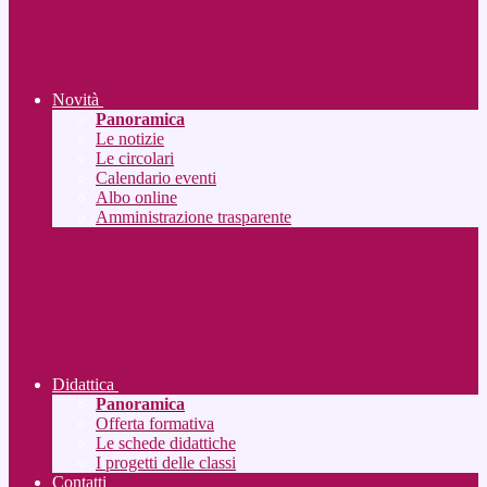
Novità
Panoramica
Le notizie
Le circolari
Calendario eventi
Albo online
Amministrazione trasparente
Didattica
Panoramica
Offerta formativa
Le schede didattiche
I progetti delle classi
Contatti