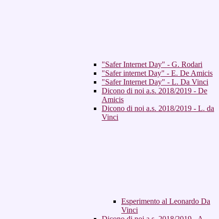
"Safer Internet Day" - G. Rodari
"Safer internet Day" - E. De Amicis
"Safer Internet Day" - L. Da Vinci
Dicono di noi a.s. 2018/2019 - De
Amicis
Dicono di noi a.s. 2018/2019 - L. da
Vinci
Esperimento al Leonardo Da
Vinci
Dicono di noi a.s. 2018/2019 - A.