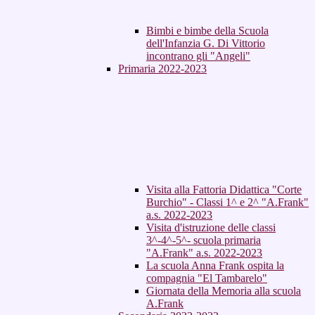
Bimbi e bimbe della Scuola
dell'Infanzia G. Di Vittorio
incontrano gli "Angeli"
Primaria 2022-2023
Visita alla Fattoria Didattica "Corte
Burchio" - Classi 1^ e 2^ "A.Frank"
a.s. 2022-2023
Visita d'istruzione delle classi
3^-4^-5^- scuola primaria
"A.Frank" a.s. 2022-2023
La scuola Anna Frank ospita la
compagnia "El Tambarelo"
Giornata della Memoria alla scuola
A.Frank