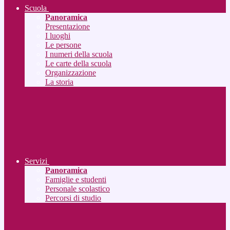
Scuola
Panoramica
Presentazione
I luoghi
Le persone
I numeri della scuola
Le carte della scuola
Organizzazione
La storia
Servizi
Panoramica
Famiglie e studenti
Personale scolastico
Percorsi di studio