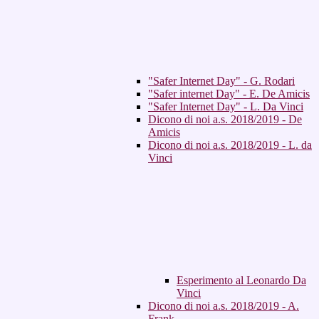
"Safer Internet Day" - G. Rodari
"Safer internet Day" - E. De Amicis
"Safer Internet Day" - L. Da Vinci
Dicono di noi a.s. 2018/2019 - De
Amicis
Dicono di noi a.s. 2018/2019 - L. da
Vinci
Esperimento al Leonardo Da
Vinci
Dicono di noi a.s. 2018/2019 - A.
Frank