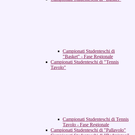
Campionati Studenteschi di
"Basket" - Fase Regionale
Campionati Studenteschi di "Tennis
Tavolo"
Campionati Studenteschi di Tennis
Tavolo - Fase Regionale
Campionati Studenteschi di "Pallavolo"