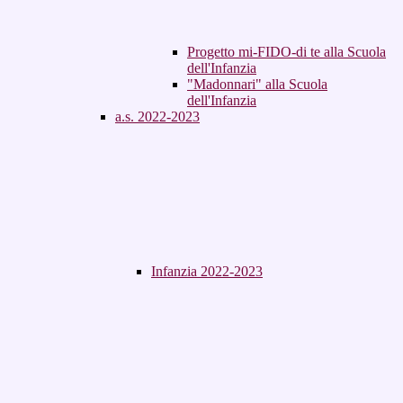
Progetto mi-FIDO-di te alla Scuola
dell'Infanzia
"Madonnari" alla Scuola
dell'Infanzia
a.s. 2022-2023
Infanzia 2022-2023