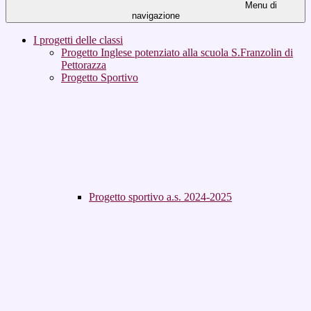
Menu di
navigazione
I progetti delle classi
Progetto Inglese potenziato alla scuola S.Franzolin di
Pettorazza
Progetto Sportivo
Progetto sportivo a.s. 2024-2025