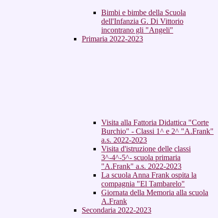
Bimbi e bimbe della Scuola
dell'Infanzia G. Di Vittorio
incontrano gli "Angeli"
Primaria 2022-2023
Visita alla Fattoria Didattica "Corte
Burchio" - Classi 1^ e 2^ "A.Frank"
a.s. 2022-2023
Visita d'istruzione delle classi
3^-4^-5^- scuola primaria
"A.Frank" a.s. 2022-2023
La scuola Anna Frank ospita la
compagnia "El Tambarelo"
Giornata della Memoria alla scuola
A.Frank
Secondaria 2022-2023