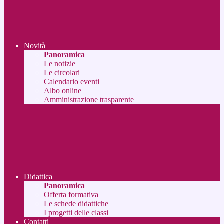
Novità
Panoramica
Le notizie
Le circolari
Calendario eventi
Albo online
Amministrazione trasparente
Didattica
Panoramica
Offerta formativa
Le schede didattiche
I progetti delle classi
Contatti