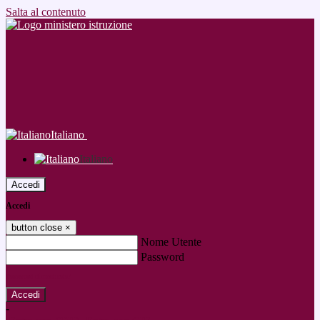
Salta al contenuto
Italiano
Italiano
Accedi
Accedi
button close
×
Nome Utente
Password
Password dimenticata?
-