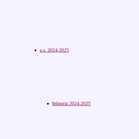
a.s. 2024-2025
Infanzia 2024-2025