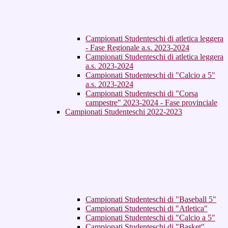
Campionati Studenteschi di atletica leggera
- Fase Regionale a.s. 2023-2024
Campionati Studenteschi di atletica leggera
a.s. 2023-2024
Campionati Studenteschi di "Calcio a 5"
a.s. 2023-2024
Campionati Studenteschi di "Corsa
campestre" 2023-2024 - Fase provinciale
Campionati Studenteschi 2022-2023
Campionati Studenteschi di "Baseball 5"
Campionati Studenteschi di "Atletica"
Campionati Studenteschi di "Calcio a 5"
Campionati Studenteschi di "Basket"