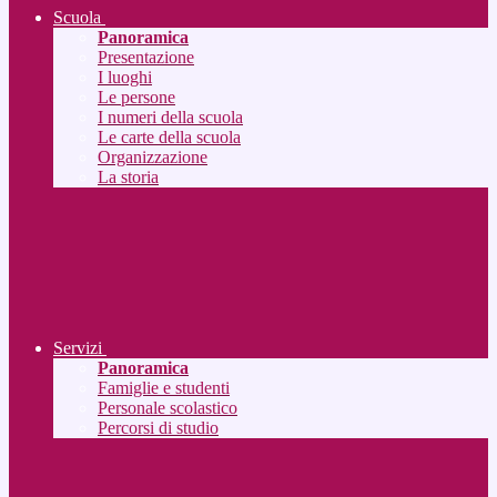
Scuola
Panoramica
Presentazione
I luoghi
Le persone
I numeri della scuola
Le carte della scuola
Organizzazione
La storia
Servizi
Panoramica
Famiglie e studenti
Personale scolastico
Percorsi di studio