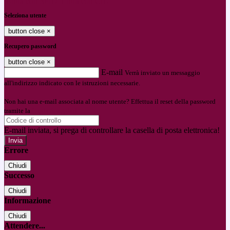
Entra con SPID
Entra con CIE
Seleziona utente
button close
×
Recupero password
button close
×
E-mail
Verrà inviato un messaggio
all'indirizzo indicato con le istruzioni necessarie.
Non hai una e-mail associata al nome utente? Effettua il reset della password
tramite la
Login Spaggiari
E-mail inviata, si prega di controllare la casella di posta elettronica!
Errore
Chiudi
Successo
Chiudi
Informazione
Chiudi
Attendere...