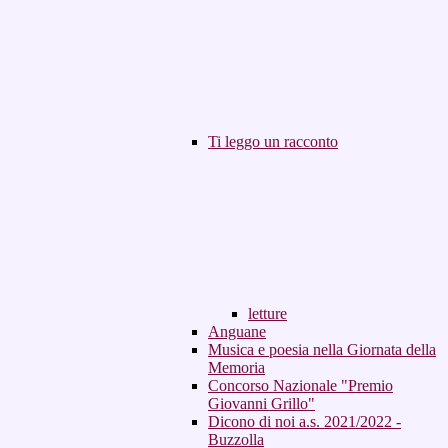
Ti leggo un racconto
letture
Anguane
Musica e poesia nella Giornata della
Memoria
Concorso Nazionale "Premio
Giovanni Grillo"
Dicono di noi a.s. 2021/2022 -
Buzzolla