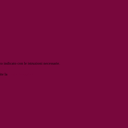
o indicato con le istruzioni necessarie.
ite la
Login Spaggiari