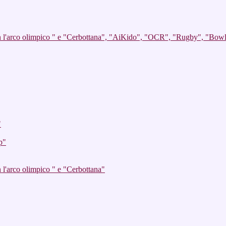
on l'arco olimpico " e "Cerbottana", "AiKido", "OCR", "Rugby", "Bow
"
p"
 l'arco olimpico " e "Cerbottana"