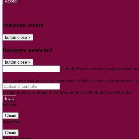
-
Entra con SPID
Entra con CIE
Seleziona utente
button close
×
Recupero password
button close
×
E-mail
Verrà inviato un messaggio all'indirizz
Non hai una e-mail associata al nome utente? Effettua il reset della password tram
E-mail inviata, si prega di controllare la casella di posta elettronica!
Errore
Chiudi
Successo
Chiudi
Informazione