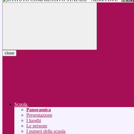
close
Scuola
Panoramica
Presentazione
I luoghi
Le persone
I numeri della scuola