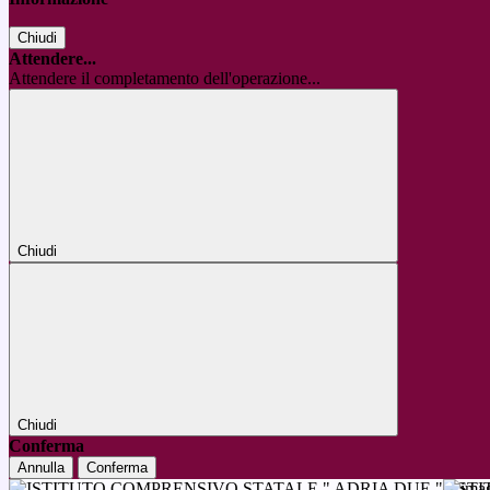
Chiudi
Attendere...
Attendere il completamento dell'operazione...
Chiudi
Chiudi
Conferma
Annulla
Conferma
IST