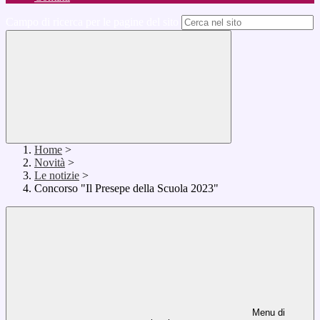
Campo di ricerca per le pagine del sito
Home
>
Novità
>
Le notizie
>
Concorso "Il Presepe della Scuola 2023"
Menu di