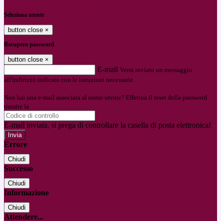
Entra con SPID
Entra con CIE
Seleziona utente
button close
×
Recupero password
button close
×
E-mail
Verrà inviato un messaggio
all'indirizzo indicato con le istruzioni necessarie.
Non hai una e-mail associata al nome utente? Effettua il reset della password
tramite la
Login Spaggiari
E-mail inviata, si prega di controllare la casella di posta elettronica!
Errore
Chiudi
Successo
Chiudi
Informazione
Chiudi
Attendere...