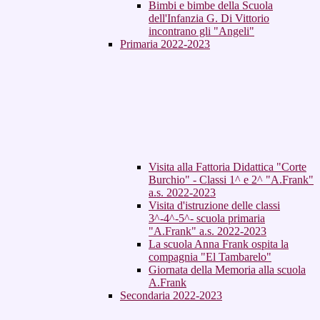
Bimbi e bimbe della Scuola
dell'Infanzia G. Di Vittorio
incontrano gli "Angeli"
Primaria 2022-2023
Visita alla Fattoria Didattica "Corte
Burchio" - Classi 1^ e 2^ "A.Frank"
a.s. 2022-2023
Visita d'istruzione delle classi
3^-4^-5^- scuola primaria
"A.Frank" a.s. 2022-2023
La scuola Anna Frank ospita la
compagnia "El Tambarelo"
Giornata della Memoria alla scuola
A.Frank
Secondaria 2022-2023