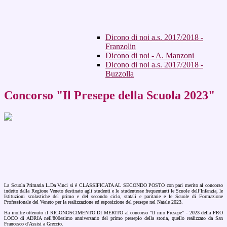
Dicono di noi a.s. 2017/2018 -
Franzolin
Dicono di noi - A. Manzoni
Dicono di noi a.s. 2017/2018 -
Buzzolla
Concorso "Il Presepe della Scuola 2023"
La Scuola Primaria L.Da Vinci si è CLASSIFICATA AL SECONDO POSTO con pari merito al concorso
indetto dalla Regione Veneto destinato a
gli studenti e le studentesse frequentanti le Scuole dell’Infanzia, le
Istituzioni scolastiche del primo e del secondo ciclo, statali e paritarie e le Scuole di Formazione
Professionale del Veneto per la realizzazione ed esposizione del presepe nel Natale 2023.
Ha inoltre ottenuto il RICONOSCIMENTO DI MERITO al concorso "Il mio Presepe" - 2023 della PRO
LOCO di ADRIA nell'800esimo anniversario del primo presepio della storia, quello realizzato da San
Francesco d'Assisi a Greccio.