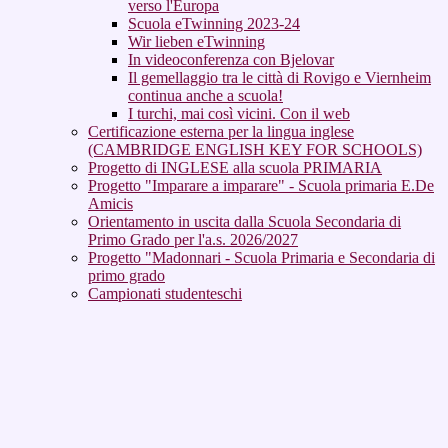
verso l'Europa
Scuola eTwinning 2023-24
Wir lieben eTwinning
In videoconferenza con Bjelovar
Il gemellaggio tra le città di Rovigo e Viernheim
continua anche a scuola!
I turchi, mai così vicini. Con il web
Certificazione esterna per la lingua inglese
(CAMBRIDGE ENGLISH KEY FOR SCHOOLS)
Progetto di INGLESE alla scuola PRIMARIA
Progetto "Imparare a imparare" - Scuola primaria E.De
Amicis
Orientamento in uscita dalla Scuola Secondaria di
Primo Grado per l'a.s. 2026/2027
Progetto "Madonnari - Scuola Primaria e Secondaria di
primo grado
Campionati studenteschi