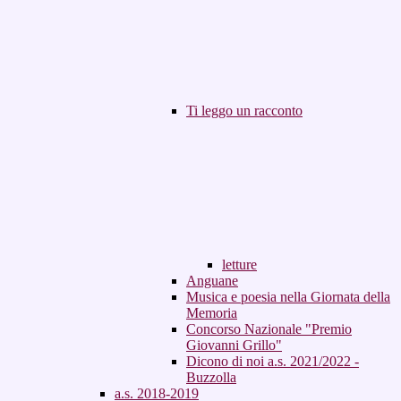
Ti leggo un racconto
letture
Anguane
Musica e poesia nella Giornata della
Memoria
Concorso Nazionale "Premio
Giovanni Grillo"
Dicono di noi a.s. 2021/2022 -
Buzzolla
a.s. 2018-2019