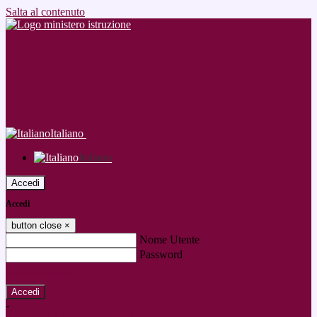
Salta al contenuto
Italiano
Italiano
Accedi
Accedi
button close
×
Nome Utente
Password
Password dimenticata?
-