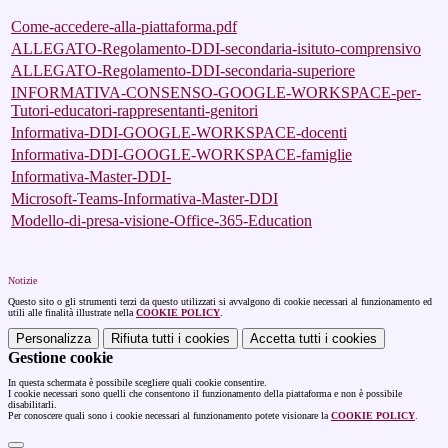
Come-accedere-alla-piattaforma.pdf
ALLEGATO-Regolamento-DDI-secondaria-isituto-comprensivo
ALLEGATO-Regolamento-DDI-secondaria-superiore
INFORMATIVA-CONSENSO-GOOGLE-WORKSPACE-per-
Tutori-educatori-rappresentanti-genitori
Informativa-DDI-GOOGLE-WORKSPACE-docenti
Informativa-DDI-GOOGLE-WORKSPACE-famiglie
Informativa-Master-DDI-
Microsoft-Teams-Informativa-Master-DDI
Modello-di-presa-visione-Office-365-Education
Notizie
Questo sito o gli strumenti terzi da questo utilizzati si avvalgono di cookie necessari al funzionamento ed
utili alle finalità illustrate nella
COOKIE POLICY
.
Personalizza
Rifiuta tutti
i cookies
Accetta tutti
i cookies
Gestione cookie
In questa schermata è possibile scegliere quali cookie consentire.
I cookie necessari sono quelli che consentono il funzionamento della piattaforma e non è possibile
disabilitarli.
Per conoscere quali sono i cookie necessari al funzionamento potete visionare la
COOKIE POLICY
.