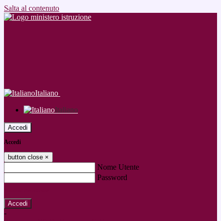
Salta al contenuto
Italiano
Italiano
Accedi
Accedi
button close
×
Nome Utente
Password
Password dimenticata?
-