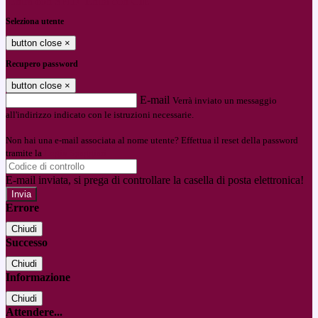
Entra con SPID
Entra con CIE
Seleziona utente
button close
×
Recupero password
button close
×
E-mail
Verrà inviato un messaggio
all'indirizzo indicato con le istruzioni necessarie.
Non hai una e-mail associata al nome utente? Effettua il reset della password
tramite la
Login Spaggiari
E-mail inviata, si prega di controllare la casella di posta elettronica!
Errore
Chiudi
Successo
Chiudi
Informazione
Chiudi
Attendere...