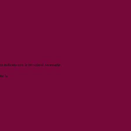
o indicato con le istruzioni necessarie.
ite la
Login Spaggiari