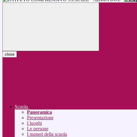
close
Scuola
Panoramica
Presentazione
I luoghi
Le persone
I numeri della scuola