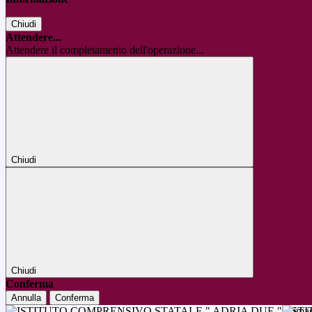
Chiudi
Attendere...
Attendere il completamento dell'operazione...
Chiudi
Chiudi
Conferma
Annulla
Conferma
IST