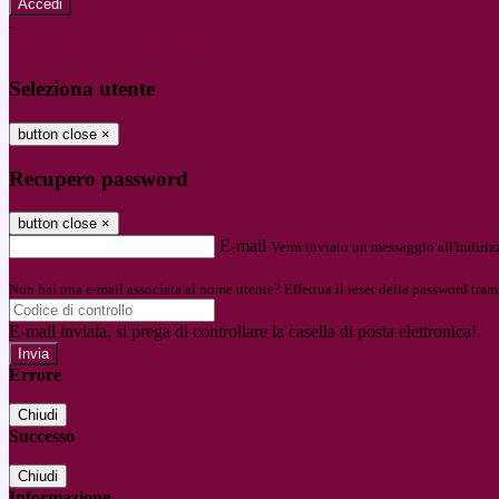
-
Entra con SPID
Entra con CIE
Seleziona utente
button close
×
Recupero password
button close
×
E-mail
Verrà inviato un messaggio all'indirizz
Non hai una e-mail associata al nome utente? Effettua il reset della password tram
E-mail inviata, si prega di controllare la casella di posta elettronica!
Errore
Chiudi
Successo
Chiudi
Informazione