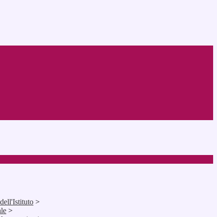
ell'Istituto
>
ale
>