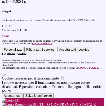
n.1858/2021).
Allegati
attestazione di adesione alla rete regionale “Scuole che promuovono Salute” a.s. 2024-2025_1.pdf
File PDF
Contatore click: 58
Notizie
Questo sito o gli strumenti terzi da questo utilizzati si avvalgono di cookie necessari al funzionamento ed
utili alle finalità illustrate nella
COOKIE POLICY
.
Personalizza
Rifiuta tutti
i cookies
Accetta tutti
i cookies
Gestione cookie
In questa schermata è possibile scegliere quali cookie consentire.
I cookie necessari sono quelli che consentono il funzionamento della piattaforma e non è possibile
disabilitarli.
Per conoscere quali sono i cookie necessari al funzionamento potete visionare la
COOKIE POLICY
.
Cookie necessari per il funzionamento
I cookie necessari per il funzionamento non possono essere
disabilitati. È possibile consultare l'elenco nella pagina della cookie
policy.
Accetta tutti
Salva le preferenze
ISTITUTO COMPRENSIVO STATALE "