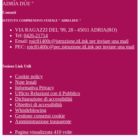
ADRIA DUE "
Contatti
ISTITUTO COMPRENSIVO STATALE " ADRIA DUE "
VIA RAGAZZI DEL '99, 28 - 45011 ADRIA(RO)
Tel:
0426-21714
Email:
roic81400c@istruzione.it
Link per inviare una mail
PEC:
roic81400c@pec.istruzione.it
Link per inviare una mail
Sezione Link Utili
Cookie policy
Note legali
Informativa Privacy
Ufficio Relazioni con il Pubblico
Dichiarazione di accessibilità
Obiettivi di accessibilità
Whistleblowing
Gestione consensi cookie
Amministrazione trasparente
Pagina visualizzata
410
volte