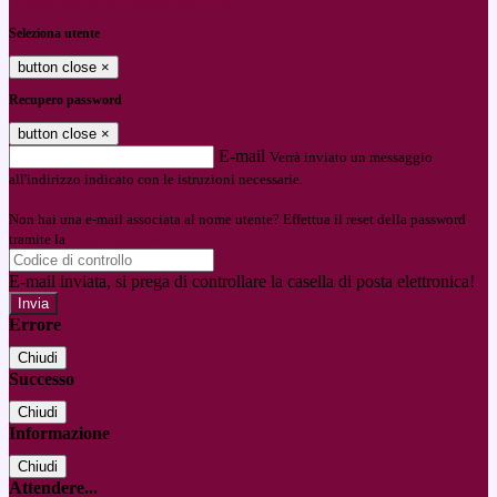
Entra con SPID
Entra con CIE
Seleziona utente
button close
×
Recupero password
button close
×
E-mail
Verrà inviato un messaggio
all'indirizzo indicato con le istruzioni necessarie.
Non hai una e-mail associata al nome utente? Effettua il reset della password
tramite la
Login Spaggiari
E-mail inviata, si prega di controllare la casella di posta elettronica!
Errore
Chiudi
Successo
Chiudi
Informazione
Chiudi
Attendere...