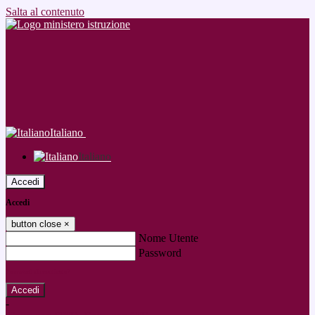
Salta al contenuto
Italiano
Italiano
Accedi
Accedi
button close
×
Nome Utente
Password
Password dimenticata?
-