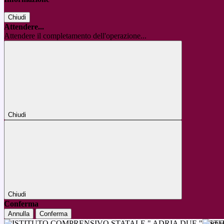
Chiudi
Attendere...
Attendere il completamento dell'operazione...
Chiudi
Chiudi
Conferma
Annulla
Conferma
IST