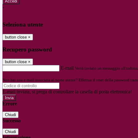
-
Entra con SPID
Entra con CIE
Seleziona utente
button close
×
Recupero password
button close
×
E-mail
Verrà inviato un messaggio all'indirizz
Non hai una e-mail associata al nome utente? Effettua il reset della password tram
E-mail inviata, si prega di controllare la casella di posta elettronica!
Errore
Chiudi
Successo
Chiudi
Informazione