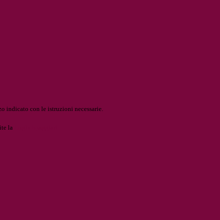
o indicato con le istruzioni necessarie.
ite la
Login Spaggiari