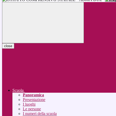
close
Scuola
Panoramica
Presentazione
I luoghi
Le persone
I numeri della scuola