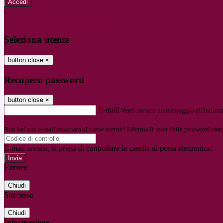
-
Entra con SPID
Entra con CIE
Seleziona utente
button close
×
Recupero password
button close
×
E-mail
Verrà inviato un messaggio all'indirizz
Non hai una e-mail associata al nome utente? Effettua il reset della password tram
E-mail inviata, si prega di controllare la casella di posta elettronica!
Errore
Chiudi
Successo
Chiudi
Informazione