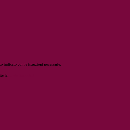
o indicato con le istruzioni necessarie.
ite la
Login Spaggiari