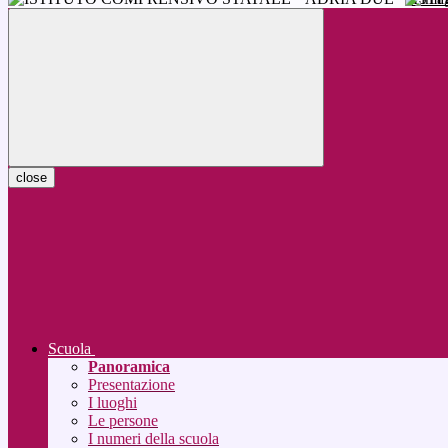
close
Scuola
Panoramica
Presentazione
I luoghi
Le persone
I numeri della scuola