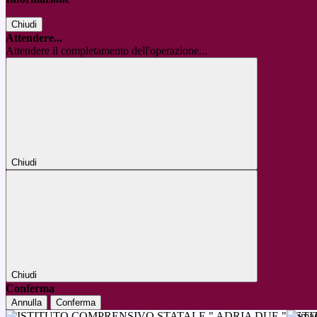
Chiudi
Attendere...
Attendere il completamento dell'operazione...
Chiudi
Chiudi
Conferma
Annulla
Conferma
IST