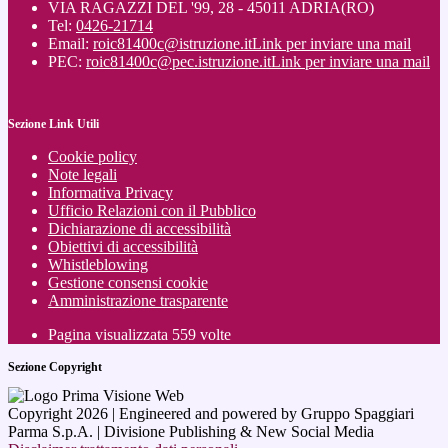
VIA RAGAZZI DEL '99, 28 - 45011 ADRIA(RO)
Tel:
0426-21714
Email:
roic81400c@istruzione.it
Link per inviare una mail
PEC:
roic81400c@pec.istruzione.it
Link per inviare una mail
Sezione Link Utili
Cookie policy
Note legali
Informativa Privacy
Ufficio Relazioni con il Pubblico
Dichiarazione di accessibilità
Obiettivi di accessibilità
Whistleblowing
Gestione consensi cookie
Amministrazione trasparente
Pagina visualizzata
559
volte
Sezione Copyright
Copyright 2026 | Engineered and powered by Gruppo Spaggiari
Parma S.p.A. | Divisione Publishing & New Social Media