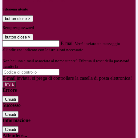
Entra con SPID
Entra con CIE
Seleziona utente
button close
×
Recupero password
button close
×
E-mail
Verrà inviato un messaggio
all'indirizzo indicato con le istruzioni necessarie.
Non hai una e-mail associata al nome utente? Effettua il reset della password
tramite la
Login Spaggiari
E-mail inviata, si prega di controllare la casella di posta elettronica!
Errore
Chiudi
Successo
Chiudi
Informazione
Chiudi
Attendere...