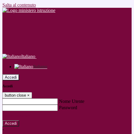
Salta al contenuto
Italiano
Italiano
Accedi
Accedi
button close
×
Nome Utente
Password
Password dimenticata?
-