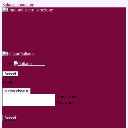
Salta al contenuto
Italiano
Italiano
Accedi
Accedi
button close
×
Nome Utente
Password
Password dimenticata?
-