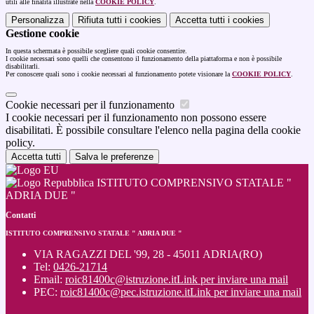
utili alle finalità illustrate nella
COOKIE POLICY
.
Personalizza
Rifiuta tutti
i cookies
Accetta tutti
i cookies
Gestione cookie
In questa schermata è possibile scegliere quali cookie consentire.
I cookie necessari sono quelli che consentono il funzionamento della piattaforma e non è possibile
disabilitarli.
Per conoscere quali sono i cookie necessari al funzionamento potete visionare la
COOKIE POLICY
.
Cookie necessari per il funzionamento
I cookie necessari per il funzionamento non possono essere
disabilitati. È possibile consultare l'elenco nella pagina della cookie
policy.
Accetta tutti
Salva le preferenze
ISTITUTO COMPRENSIVO STATALE "
ADRIA DUE "
Contatti
ISTITUTO COMPRENSIVO STATALE " ADRIA DUE "
VIA RAGAZZI DEL '99, 28 - 45011 ADRIA(RO)
Tel:
0426-21714
Email:
roic81400c@istruzione.it
Link per inviare una mail
PEC:
roic81400c@pec.istruzione.it
Link per inviare una mail