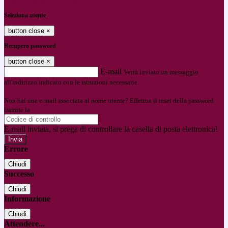
Entra con SPID
Entra con CIE
Seleziona utente
button close
×
Recupero password
button close
×
E-mail
Verrà inviato un messaggio
all'indirizzo indicato con le istruzioni necessarie.
Non hai una e-mail associata al nome utente? Effettua il reset della password
tramite la
Login Spaggiari
E-mail inviata, si prega di controllare la casella di posta elettronica!
Errore
Chiudi
Successo
Chiudi
Informazione
Chiudi
Attendere...