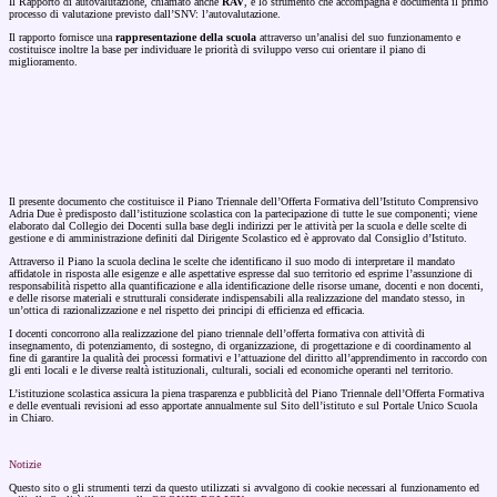
Il Rapporto di autovalutazione, chiamato anche
RAV
, è lo strumento che accompagna e documenta il primo
processo di valutazione previsto dall’SNV: l’autovalutazione.
Il rapporto fornisce una
rappresentazione della scuola
attraverso un’analisi del suo funzionamento e
costituisce inoltre la base per individuare le priorità di sviluppo verso cui orientare il piano di
miglioramento.
Il presente documento che costituisce il Piano Triennale dell’Offerta Formativa dell’Istituto Comprensivo
Adria Due è predisposto dall’istituzione scolastica con la partecipazione di tutte le sue componenti; viene
elaborato dal Collegio dei Docenti sulla base degli indirizzi per le attività per la scuola e delle scelte di
gestione e di amministrazione definiti dal Dirigente Scolastico ed è approvato dal Consiglio d’Istituto.
Attraverso il Piano la scuola declina le scelte che identificano il suo modo di interpretare il mandato
affidatole in risposta alle esigenze e alle aspettative espresse dal suo territorio ed esprime l’assunzione di
responsabilità rispetto alla quantificazione e alla identificazione delle risorse umane, docenti e non docenti,
e delle risorse materiali e strutturali considerate indispensabili alla realizzazione del mandato stesso, in
un’ottica di razionalizzazione e nel rispetto dei principi di efficienza ed efficacia.
I docenti concorrono alla realizzazione del piano triennale dell’offerta formativa con attività di
insegnamento, di potenziamento, di sostegno, di organizzazione, di progettazione e di coordinamento al
fine di garantire la qualità dei processi formativi e l’attuazione del diritto all’apprendimento in raccordo con
gli enti locali e le diverse realtà istituzionali, culturali, sociali ed economiche operanti nel territorio.
L’istituzione scolastica assicura la piena trasparenza e pubblicità del Piano Triennale dell’Offerta Formativa
e delle eventuali revisioni ad esso apportate annualmente sul Sito dell’istituto e sul Portale Unico Scuola
in Chiaro.
Notizie
Questo sito o gli strumenti terzi da questo utilizzati si avvalgono di cookie necessari al funzionamento ed