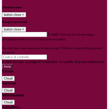
Entra con SPID
Entra con CIE
Seleziona utente
button close
×
Recupero password
button close
×
E-mail
Verrà inviato un messaggio
all'indirizzo indicato con le istruzioni necessarie.
Non hai una e-mail associata al nome utente? Effettua il reset della password
tramite la
Login Spaggiari
E-mail inviata, si prega di controllare la casella di posta elettronica!
Errore
Chiudi
Successo
Chiudi
Informazione
Chiudi
Attendere...