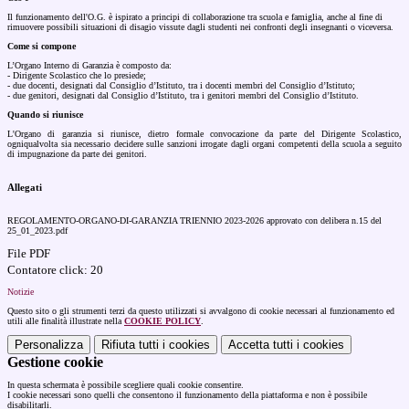
Il funzionamento dell'O.G. è ispirato a principi di collaborazione tra scuola e famiglia, anche al fine di
rimuovere possibili situazioni di disagio vissute dagli studenti nei confronti degli insegnanti o viceversa.
Come si compone
L’Organo Interno di Garanzia è composto da:
- Dirigente Scolastico che lo presiede;
- due docenti, designati dal Consiglio d’Istituto, tra i docenti membri del Consiglio d’Istituto;
- due genitori, designati dal Consiglio d’Istituto, tra i genitori membri del Consiglio d’Istituto.
Quando si riunisce
L'Organo di garanzia si riunisce, dietro formale convocazione da parte del Dirigente Scolastico,
ogniqualvolta sia necessario decidere sulle sanzioni irrogate dagli organi competenti della scuola a seguito
di impugnazione da parte dei genitori.
Allegati
REGOLAMENTO-ORGANO-DI-GARANZIA TRIENNIO 2023-2026 approvato con delibera n.15 del
25_01_2023.pdf
File PDF
Contatore click: 20
Notizie
Questo sito o gli strumenti terzi da questo utilizzati si avvalgono di cookie necessari al funzionamento ed
utili alle finalità illustrate nella
COOKIE POLICY
.
Personalizza
Rifiuta tutti
i cookies
Accetta tutti
i cookies
Gestione cookie
In questa schermata è possibile scegliere quali cookie consentire.
I cookie necessari sono quelli che consentono il funzionamento della piattaforma e non è possibile
disabilitarli.