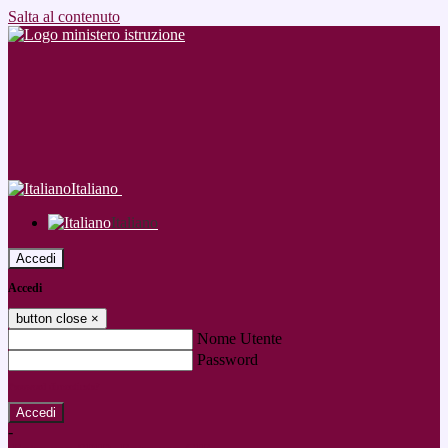
Salta al contenuto
Italiano
Italiano
Accedi
Accedi
button close
×
Nome Utente
Password
Password dimenticata?
-