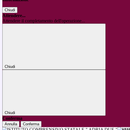
Chiudi
Attendere...
Attendere il completamento dell'operazione...
Chiudi
Chiudi
Conferma
Annulla
Conferma
IST