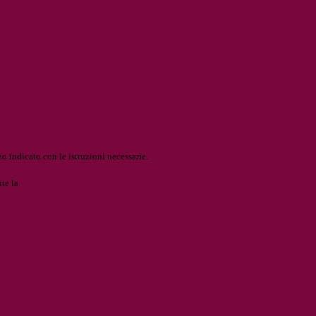
o indicato con le istruzioni necessarie.
ite la
Login Spaggiari