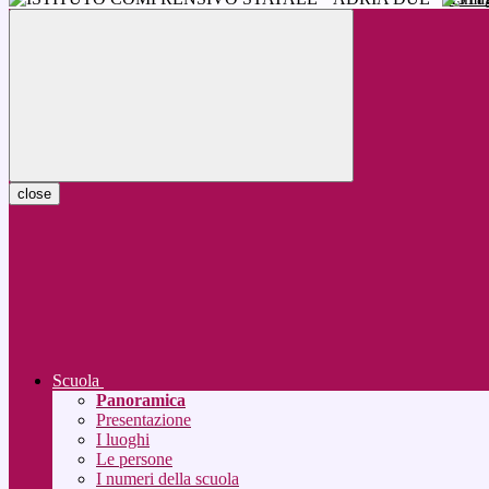
close
Scuola
Panoramica
Presentazione
I luoghi
Le persone
I numeri della scuola