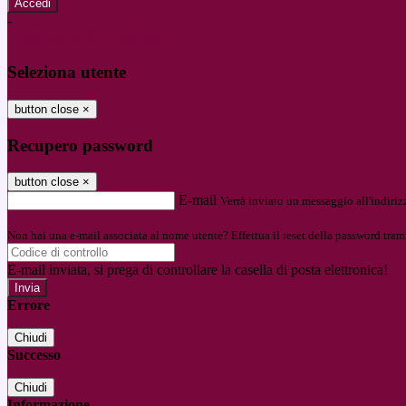
-
Entra con SPID
Entra con CIE
Seleziona utente
button close
×
Recupero password
button close
×
E-mail
Verrà inviato un messaggio all'indirizz
Non hai una e-mail associata al nome utente? Effettua il reset della password tram
E-mail inviata, si prega di controllare la casella di posta elettronica!
Errore
Chiudi
Successo
Chiudi
Informazione