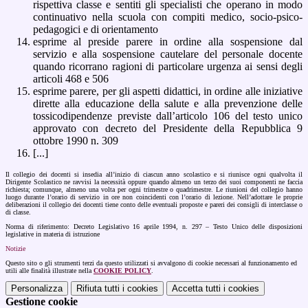
rispettiva classe e sentiti gli specialisti che operano in modo
continuativo nella scuola con compiti medico, socio-psico-
pedagogici e di orientamento
esprime al preside parere in ordine alla sospensione dal
servizio e alla sospensione cautelare del personale docente
quando ricorrano ragioni di particolare urgenza ai sensi degli
articoli 468 e 506
esprime parere, per gli aspetti didattici, in ordine alle iniziative
dirette alla educazione della salute e alla prevenzione delle
tossicodipendenze previste dall’articolo 106 del testo unico
approvato con decreto del Presidente della Repubblica 9
ottobre 1990 n. 309
[...]
Il collegio dei docenti si insedia all’inizio di ciascun anno scolastico e si riunisce ogni qualvolta il
Dirigente Scolastico ne ravvisi la necessità oppure quando almeno un terzo dei suoi componenti ne faccia
richiesta; comunque, almeno una volta per ogni trimestre o quadrimestre. Le riunioni del collegio hanno
luogo durante l’orario di servizio in ore non coincidenti con l’orario di lezione. Nell’adottare le proprie
deliberazioni il collegio dei docenti tiene conto delle eventuali proposte e pareri dei consigli di interclasse o
di classe.
Norma di riferimento: Decreto Legislativo 16 aprile 1994, n. 297 – Testo Unico delle disposizioni
legislative in materia di istruzione
Notizie
Questo sito o gli strumenti terzi da questo utilizzati si avvalgono di cookie necessari al funzionamento ed
utili alle finalità illustrate nella
COOKIE POLICY
.
Personalizza
Rifiuta tutti
i cookies
Accetta tutti
i cookies
Gestione cookie