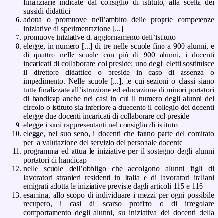
finanziarie indicate dal consiglio di istituto, alla scelta dei
sussidi didattici
adotta o promuove nell’ambito delle proprie competenze
iniziative di sperimentazione [...]
promuove iniziative di aggiornamento dell’istituto
elegge, in numero [...] di tre nelle scuole fino a 900 alunni, e
di quattro nelle scuole con più di 900 alunni, i docenti
incaricati di collaborare col preside; uno degli eletti sostituisce
il direttore didattico o preside in caso di assenza o
impedimento. Nelle scuole [...], le cui sezioni o classi siano
tutte finalizzate all’istruzione ed educazione di minori portatori
di handicap anche nei casi in cui il numero degli alunni del
circolo o istituto sia inferiore a duecento il collegio dei docenti
elegge due docenti incaricati di collaborare col preside
elegge i suoi rappresentanti nel consiglio di istituto
elegge, nel suo seno, i docenti che fanno parte del comitato
per la valutazione del servizio del personale docente
programma ed attua le iniziative per il sostegno degli alunni
portatori di handicap
nelle scuole dell’obbligo che accolgono alunni figli di
lavoratori stranieri residenti in Italia e di lavoratori italiani
emigrati adotta le iniziative previste dagli articoli 115 e 116
esamina, allo scopo di individuare i mezzi per ogni possibile
recupero, i casi di scarso profitto o di irregolare
comportamento degli alunni, su iniziativa dei docenti della