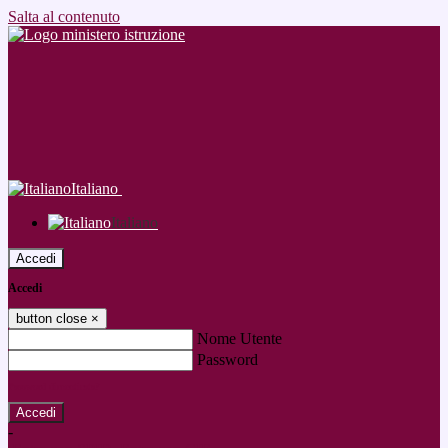
Salta al contenuto
Italiano
Italiano
Accedi
Accedi
button close
×
Nome Utente
Password
Password dimenticata?
-