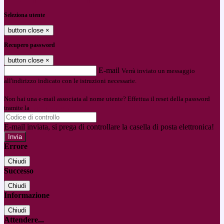
Entra con SPID
Entra con CIE
Seleziona utente
button close
×
Recupero password
button close
×
E-mail
Verrà inviato un messaggio
all'indirizzo indicato con le istruzioni necessarie.
Non hai una e-mail associata al nome utente? Effettua il reset della password
tramite la
Login Spaggiari
E-mail inviata, si prega di controllare la casella di posta elettronica!
Errore
Chiudi
Successo
Chiudi
Informazione
Chiudi
Attendere...