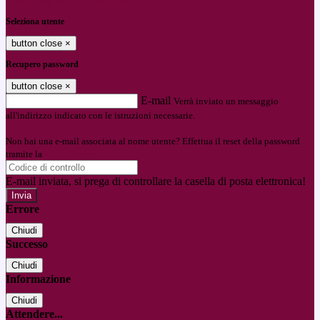
Entra con SPID
Entra con CIE
Seleziona utente
button close
×
Recupero password
button close
×
E-mail
Verrà inviato un messaggio
all'indirizzo indicato con le istruzioni necessarie.
Non hai una e-mail associata al nome utente? Effettua il reset della password
tramite la
Login Spaggiari
E-mail inviata, si prega di controllare la casella di posta elettronica!
Errore
Chiudi
Successo
Chiudi
Informazione
Chiudi
Attendere...