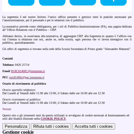
La segreteria è nel nostro Istituto l’unico ufficio presente e gestisce tutte le pratiche necessarie per
l’amministrazione, per il personale e per le relazioni con il pubblico.
La normativa prevede come obbligatoria, per i siti di Pubblica Amministrazione (PA), una pagina dedicata
all’ Ufficio Relazioni con il Pubblico – URP.
Abbiamo deciso, in osservanza alla normativa, di aggiungere URP alla Segreteria in quanto è l’ufficio con
cui l’utenza si relaziona con noi, anche se, nella scuola, ogni persona che vi lavora interagisce con il
pubblico, quotidianamente.
Gli uffici di segreteria si trovano nella sede della Scuola Secondaria di Primo grado "Alessandro Manzoni".
Contatti
Telefono:
0426 21714
Email
ROIC81400C@istruzione.it
PEC
roic81400c@pec.istruzione.it
Orario di ricevimento al pubblico
Orario sportello telefonico:
Dal Lunedì al Venerdì dalle 11:00 alle 13:00; il Sabato dalle ore 10:00 alle ore 12:30
Orario ricevimento al pubblico:
Dal Lunedì al Venerdì dalle 11:00 alle 13:00; il Sabato dalle ore 10:00 alle ore 12:30
Notizie
Questo sito o gli strumenti terzi da questo utilizzati si avvalgono di cookie necessari al funzionamento ed
utili alle finalità illustrate nella
COOKIE POLICY
.
Personalizza
Rifiuta tutti
i cookies
Accetta tutti
i cookies
Gestione cookie