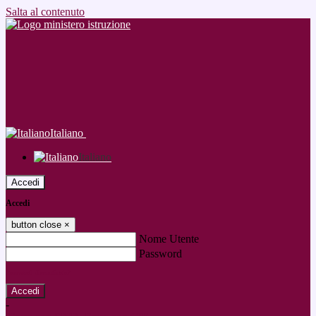
Salta al contenuto
Italiano
Italiano
Accedi
Accedi
button close
×
Nome Utente
Password
Password dimenticata?
-