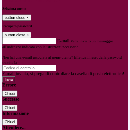
Entra con SPID
Entra con CIE
Seleziona utente
button close
×
Recupero password
button close
×
E-mail
Verrà inviato un messaggio
all'indirizzo indicato con le istruzioni necessarie.
Non hai una e-mail associata al nome utente? Effettua il reset della password
tramite la
Login Spaggiari
E-mail inviata, si prega di controllare la casella di posta elettronica!
Errore
Chiudi
Successo
Chiudi
Informazione
Chiudi
Attendere...