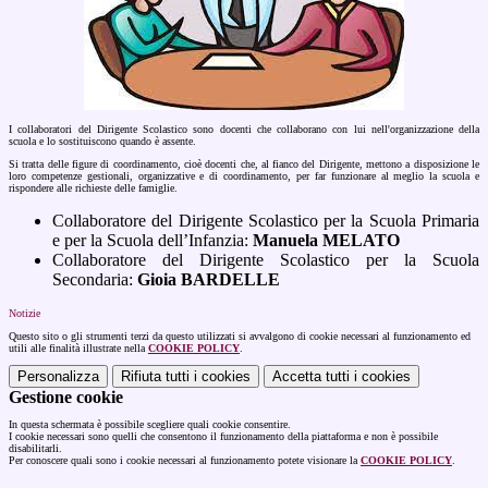
I collaboratori del Dirigente Scolastico sono docenti che collaborano con lui nell'organizzazione della
scuola e lo sostituiscono quando è assente.
Si tratta delle figure di coordinamento, cioè docenti che, al fianco
del Dirigente
, mettono a disposizione le
loro competenze gestionali, organizzative e di coordinamento, per far funzionare al meglio la scuola e
rispondere alle richieste delle famiglie.
Collaboratore del Dirigente Scolastico per la Scuola Primaria
e per la Scuola dell’Infanzia:
Manuela MELATO
Collaboratore del Dirigente Scolastico per la Scuola
Secondaria:
Gioia BARDELLE
Notizie
Questo sito o gli strumenti terzi da questo utilizzati si avvalgono di cookie necessari al funzionamento ed
utili alle finalità illustrate nella
COOKIE POLICY
.
Personalizza
Rifiuta tutti
i cookies
Accetta tutti
i cookies
Gestione cookie
In questa schermata è possibile scegliere quali cookie consentire.
I cookie necessari sono quelli che consentono il funzionamento della piattaforma e non è possibile
disabilitarli.
Per conoscere quali sono i cookie necessari al funzionamento potete visionare la
COOKIE POLICY
.