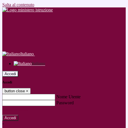
Salta al contenuto
Italiano
Italiano
Accedi
Accedi
button close
×
Nome Utente
Password
Password dimenticata?
-