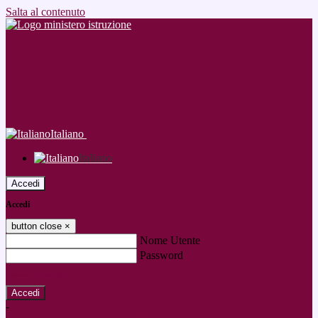
Salta al contenuto
Italiano
Italiano
Accedi
Accedi
button close
×
Nome Utente
Password
Password dimenticata?
-