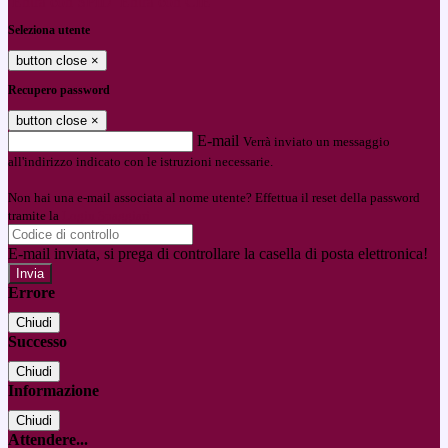
Entra con SPID
Entra con CIE
Seleziona utente
button close
×
Recupero password
button close
×
E-mail
Verrà inviato un messaggio
all'indirizzo indicato con le istruzioni necessarie.
Non hai una e-mail associata al nome utente? Effettua il reset della password
tramite la
Login Spaggiari
E-mail inviata, si prega di controllare la casella di posta elettronica!
Errore
Chiudi
Successo
Chiudi
Informazione
Chiudi
Attendere...