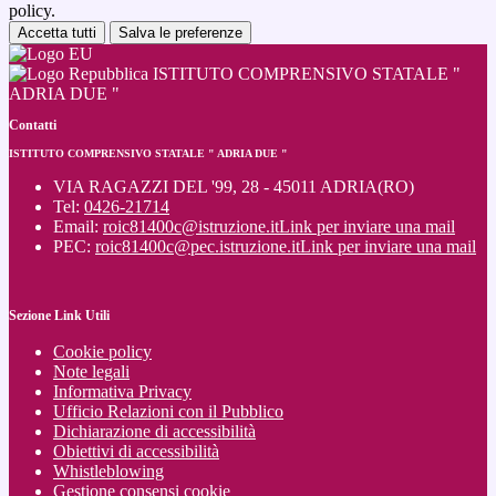
policy.
Accetta tutti
Salva le preferenze
ISTITUTO COMPRENSIVO STATALE "
ADRIA DUE "
Contatti
ISTITUTO COMPRENSIVO STATALE " ADRIA DUE "
VIA RAGAZZI DEL '99, 28 - 45011 ADRIA(RO)
Tel:
0426-21714
Email:
roic81400c@istruzione.it
Link per inviare una mail
PEC:
roic81400c@pec.istruzione.it
Link per inviare una mail
Sezione Link Utili
Cookie policy
Note legali
Informativa Privacy
Ufficio Relazioni con il Pubblico
Dichiarazione di accessibilità
Obiettivi di accessibilità
Whistleblowing
Gestione consensi cookie