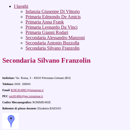
I luoghi
Infanzia Giuseppe Di Vittorio
Primaria Edmondo De Amicis
Primaria Anna Frank
Primaria Leonardo Da Vinci
Primaria Gianni Rodari
Secondaria Alessandro Manzoni
Secondaria Antonio Buzzolla
Secondaria Silvano Franzolin
Secondaria Silvano Franzolin
Indirizzo:
Via Roma, 3 - 45010
Pettorazza Grimani (RO)
Telefono:
0426 500041
Email
ROIC81400C@istruzione.it
PEC
roic81400c@pec.istruzione.it
Codice Meccanografico:
ROMM81402E
Referente di plesso docente:
Elisabetta BAESSO