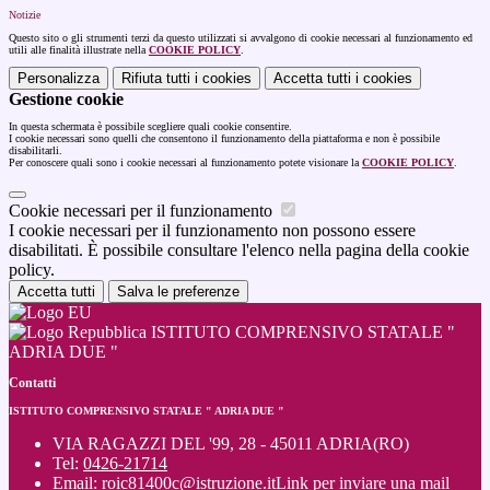
Notizie
Questo sito o gli strumenti terzi da questo utilizzati si avvalgono di cookie necessari al funzionamento ed
utili alle finalità illustrate nella
COOKIE POLICY
.
Personalizza
Rifiuta tutti
i cookies
Accetta tutti
i cookies
Gestione cookie
In questa schermata è possibile scegliere quali cookie consentire.
I cookie necessari sono quelli che consentono il funzionamento della piattaforma e non è possibile
disabilitarli.
Per conoscere quali sono i cookie necessari al funzionamento potete visionare la
COOKIE POLICY
.
Cookie necessari per il funzionamento
I cookie necessari per il funzionamento non possono essere
disabilitati. È possibile consultare l'elenco nella pagina della cookie
policy.
Accetta tutti
Salva le preferenze
ISTITUTO COMPRENSIVO STATALE "
ADRIA DUE "
Contatti
ISTITUTO COMPRENSIVO STATALE " ADRIA DUE "
VIA RAGAZZI DEL '99, 28 - 45011 ADRIA(RO)
Tel:
0426-21714
Email:
roic81400c@istruzione.it
Link per inviare una mail