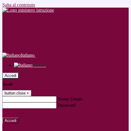
Salta al contenuto
Italiano
Italiano
Accedi
Accedi
button close
×
Nome Utente
Password
Password dimenticata?
-