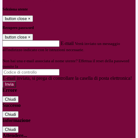
Entra con SPID
Entra con CIE
Seleziona utente
button close
×
Recupero password
button close
×
E-mail
Verrà inviato un messaggio
all'indirizzo indicato con le istruzioni necessarie.
Non hai una e-mail associata al nome utente? Effettua il reset della password
tramite la
Login Spaggiari
E-mail inviata, si prega di controllare la casella di posta elettronica!
Errore
Chiudi
Successo
Chiudi
Informazione
Chiudi
Attendere...