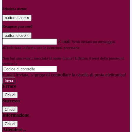
Entra con SPID
Entra con CIE
Seleziona utente
button close
×
Recupero password
button close
×
E-mail
Verrà inviato un messaggio
all'indirizzo indicato con le istruzioni necessarie.
Non hai una e-mail associata al nome utente? Effettua il reset della password
tramite la
Login Spaggiari
E-mail inviata, si prega di controllare la casella di posta elettronica!
Errore
Chiudi
Successo
Chiudi
Informazione
Chiudi
Attendere...