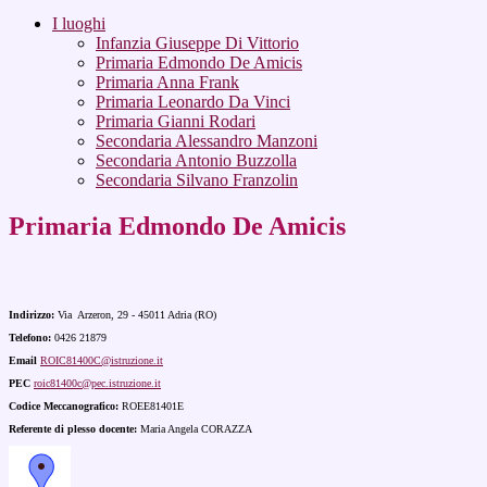
I luoghi
Infanzia Giuseppe Di Vittorio
Primaria Edmondo De Amicis
Primaria Anna Frank
Primaria Leonardo Da Vinci
Primaria Gianni Rodari
Secondaria Alessandro Manzoni
Secondaria Antonio Buzzolla
Secondaria Silvano Franzolin
Primaria Edmondo De Amicis
Indirizzo:
Via Arzeron, 29 - 45011
Adria (RO)
Telefono:
0426 21879
Email
ROIC81400C@istruzione.it
PEC
roic81400c@pec.istruzione.it
Codice Meccanografico:
ROEE81401E
Referente di plesso docente:
Maria Angela CORAZZA