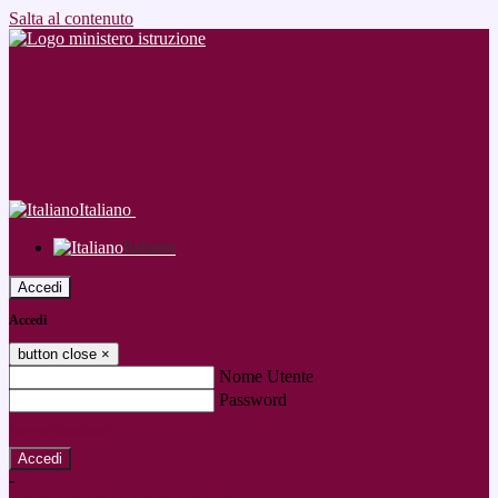
Salta al contenuto
Italiano
Italiano
Accedi
Accedi
button close
×
Nome Utente
Password
Password dimenticata?
-