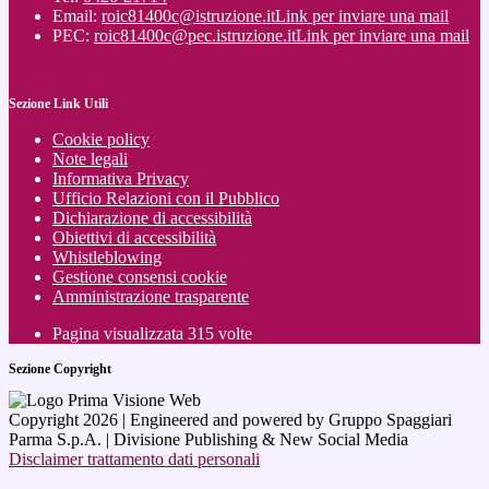
Email:
roic81400c@istruzione.it
Link per inviare una mail
PEC:
roic81400c@pec.istruzione.it
Link per inviare una mail
Sezione Link Utili
Cookie policy
Note legali
Informativa Privacy
Ufficio Relazioni con il Pubblico
Dichiarazione di accessibilità
Obiettivi di accessibilità
Whistleblowing
Gestione consensi cookie
Amministrazione trasparente
Pagina visualizzata
315
volte
Sezione Copyright
Copyright 2026 | Engineered and powered by Gruppo Spaggiari
Parma S.p.A. | Divisione Publishing & New Social Media
Disclaimer trattamento dati personali