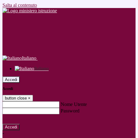
Salta al contenuto
Italiano
Italiano
Accedi
Accedi
button close
×
Nome Utente
Password
Password dimenticata?
-