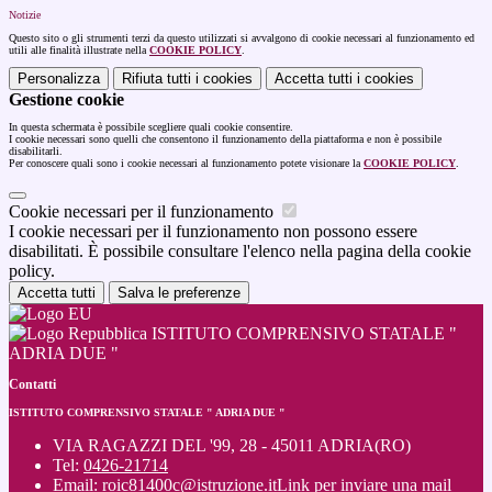
Notizie
Questo sito o gli strumenti terzi da questo utilizzati si avvalgono di cookie necessari al funzionamento ed
utili alle finalità illustrate nella
COOKIE POLICY
.
Personalizza
Rifiuta tutti
i cookies
Accetta tutti
i cookies
Gestione cookie
In questa schermata è possibile scegliere quali cookie consentire.
I cookie necessari sono quelli che consentono il funzionamento della piattaforma e non è possibile
disabilitarli.
Per conoscere quali sono i cookie necessari al funzionamento potete visionare la
COOKIE POLICY
.
Cookie necessari per il funzionamento
I cookie necessari per il funzionamento non possono essere
disabilitati. È possibile consultare l'elenco nella pagina della cookie
policy.
Accetta tutti
Salva le preferenze
ISTITUTO COMPRENSIVO STATALE "
ADRIA DUE "
Contatti
ISTITUTO COMPRENSIVO STATALE " ADRIA DUE "
VIA RAGAZZI DEL '99, 28 - 45011 ADRIA(RO)
Tel:
0426-21714
Email:
roic81400c@istruzione.it
Link per inviare una mail