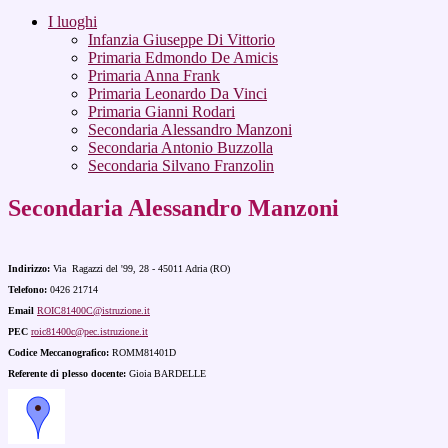
I luoghi
Infanzia Giuseppe Di Vittorio
Primaria Edmondo De Amicis
Primaria Anna Frank
Primaria Leonardo Da Vinci
Primaria Gianni Rodari
Secondaria Alessandro Manzoni
Secondaria Antonio Buzzolla
Secondaria Silvano Franzolin
Secondaria Alessandro Manzoni
Indirizzo:
Via Ragazzi del '99, 28 - 45011
Adria (RO)
Telefono:
0426 21714
Email
ROIC81400C@istruzione.it
PEC
roic81400c@pec.istruzione.it
Codice Meccanografico:
ROMM81401D
Referente di plesso docente:
Gioia BARDELLE