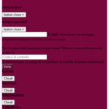
Entra con SPID
Entra con CIE
Seleziona utente
button close
×
Recupero password
button close
×
E-mail
Verrà inviato un messaggio
all'indirizzo indicato con le istruzioni necessarie.
Non hai una e-mail associata al nome utente? Effettua il reset della password
tramite la
Login Spaggiari
E-mail inviata, si prega di controllare la casella di posta elettronica!
Errore
Chiudi
Successo
Chiudi
Informazione
Chiudi
Attendere...