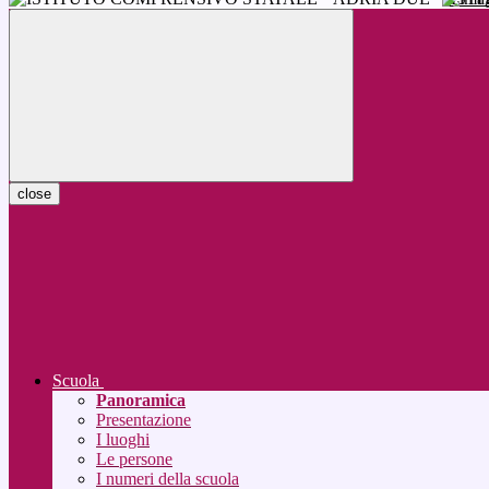
close
Scuola
Panoramica
Presentazione
I luoghi
Le persone
I numeri della scuola