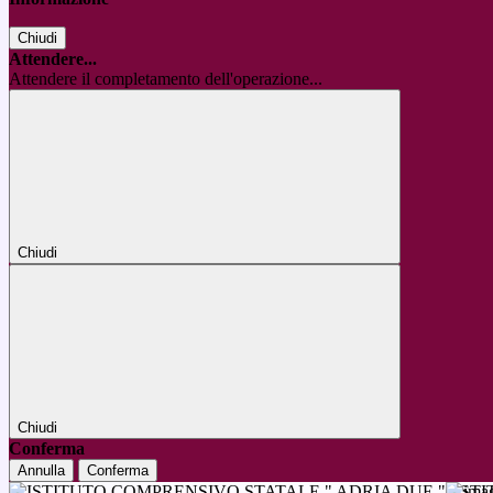
Chiudi
Attendere...
Attendere il completamento dell'operazione...
Chiudi
Chiudi
Conferma
Annulla
Conferma
IST