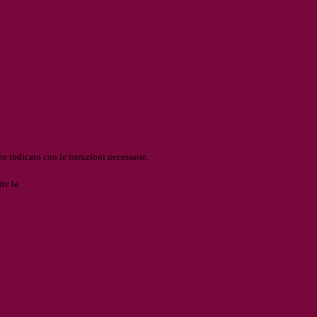
o indicato con le istruzioni necessarie.
ite la
Login Spaggiari