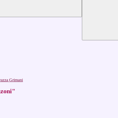
orazza Grimani
nzoni"