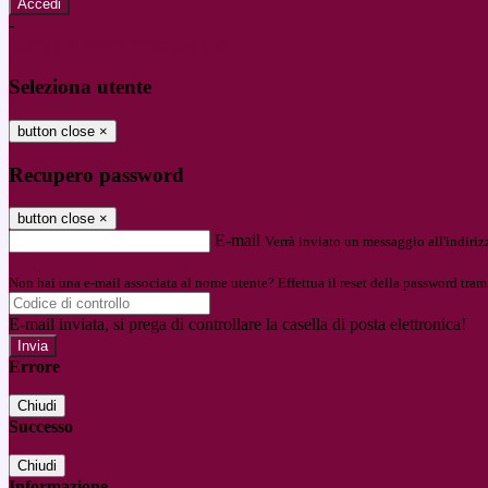
-
Entra con SPID
Entra con CIE
Seleziona utente
button close
×
Recupero password
button close
×
E-mail
Verrà inviato un messaggio all'indirizz
Non hai una e-mail associata al nome utente? Effettua il reset della password tram
E-mail inviata, si prega di controllare la casella di posta elettronica!
Errore
Chiudi
Successo
Chiudi
Informazione