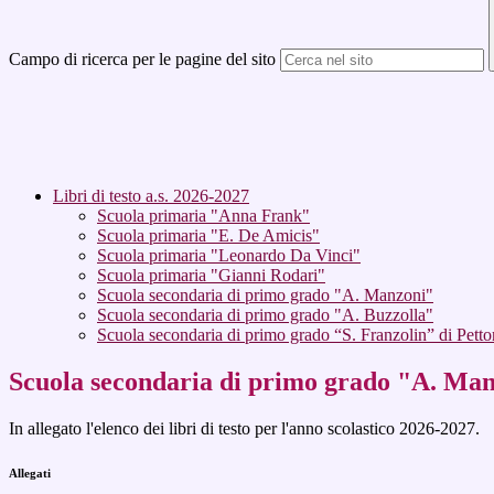
Campo di ricerca per le pagine del sito
Libri di testo a.s. 2026-2027
Scuola primaria "Anna Frank"
Scuola primaria "E. De Amicis"
Scuola primaria "Leonardo Da Vinci"
Scuola primaria "Gianni Rodari"
Scuola secondaria di primo grado "A. Manzoni"
Scuola secondaria di primo grado "A. Buzzolla"
Scuola secondaria di primo grado “S. Franzolin” di Pett
Scuola secondaria di primo grado "A. Ma
In allegato l'elenco dei libri di testo per l'anno scolastico 2026-2027.
Allegati