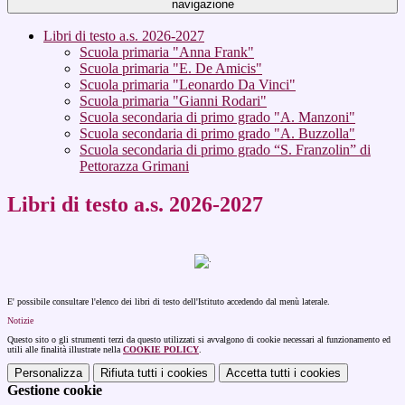
navigazione
Libri di testo a.s. 2026-2027
Scuola primaria "Anna Frank"
Scuola primaria "E. De Amicis"
Scuola primaria "Leonardo Da Vinci"
Scuola primaria "Gianni Rodari"
Scuola secondaria di primo grado "A. Manzoni"
Scuola secondaria di primo grado "A. Buzzolla"
Scuola secondaria di primo grado “S. Franzolin” di
Pettorazza Grimani
Libri di testo a.s. 2026-2027
E' possibile consultare l'elenco dei libri di testo dell'Istituto accedendo dal menù laterale.
Notizie
Questo sito o gli strumenti terzi da questo utilizzati si avvalgono di cookie necessari al funzionamento ed
utili alle finalità illustrate nella
COOKIE POLICY
.
Personalizza
Rifiuta tutti
i cookies
Accetta tutti
i cookies
Gestione cookie