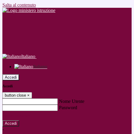
Salta al contenuto
Italiano
Italiano
Accedi
Accedi
button close
×
Nome Utente
Password
Password dimenticata?
-