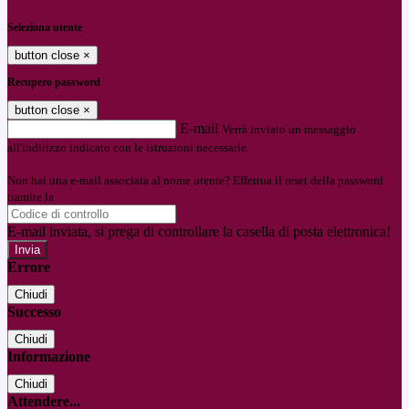
Entra con SPID
Entra con CIE
Seleziona utente
button close
×
Recupero password
button close
×
E-mail
Verrà inviato un messaggio
all'indirizzo indicato con le istruzioni necessarie.
Non hai una e-mail associata al nome utente? Effettua il reset della password
tramite la
Login Spaggiari
E-mail inviata, si prega di controllare la casella di posta elettronica!
Errore
Chiudi
Successo
Chiudi
Informazione
Chiudi
Attendere...