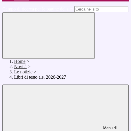
Campo di ricerca per le pagine del sito
Home
>
Novità
>
Le notizie
>
Libri di testo a.s. 2026-2027
Menu di