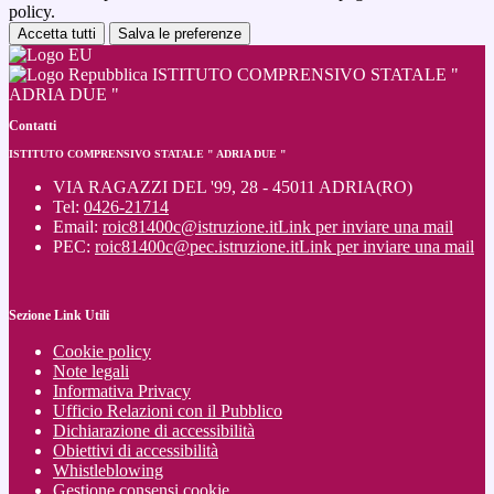
policy.
Accetta tutti
Salva le preferenze
ISTITUTO COMPRENSIVO STATALE "
ADRIA DUE "
Contatti
ISTITUTO COMPRENSIVO STATALE " ADRIA DUE "
VIA RAGAZZI DEL '99, 28 - 45011 ADRIA(RO)
Tel:
0426-21714
Email:
roic81400c@istruzione.it
Link per inviare una mail
PEC:
roic81400c@pec.istruzione.it
Link per inviare una mail
Sezione Link Utili
Cookie policy
Note legali
Informativa Privacy
Ufficio Relazioni con il Pubblico
Dichiarazione di accessibilità
Obiettivi di accessibilità
Whistleblowing
Gestione consensi cookie