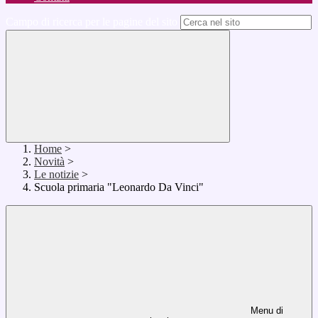
Campo di ricerca per le pagine del sito
Home
>
Novità
>
Le notizie
>
Scuola primaria "Leonardo Da Vinci"
Menu di