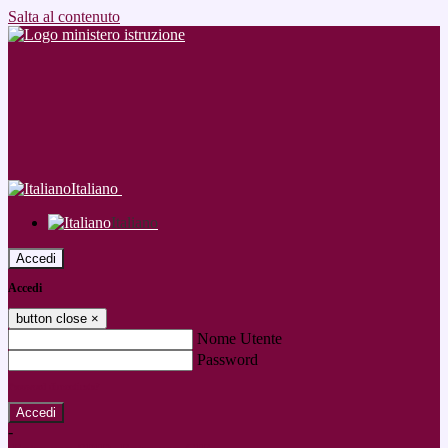
Salta al contenuto
Italiano
Italiano
Accedi
Accedi
button close
×
Nome Utente
Password
Password dimenticata?
-