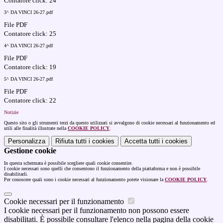
Contatore click: 24
3^ DA VINCI 26-27.pdf
File PDF
Contatore click: 25
4^ DA VINCI 26-27.pdf
File PDF
Contatore click: 19
5^ DA VINCI 26-27.pdf
File PDF
Contatore click: 22
Notizie
Questo sito o gli strumenti terzi da questo utilizzati si avvalgono di cookie necessari al funzionamento ed
utili alle finalità illustrate nella
COOKIE POLICY
.
Personalizza
Rifiuta tutti
i cookies
Accetta tutti
i cookies
Gestione cookie
In questa schermata è possibile scegliere quali cookie consentire.
I cookie necessari sono quelli che consentono il funzionamento della piattaforma e non è possibile
disabilitarli.
Per conoscere quali sono i cookie necessari al funzionamento potete visionare la
COOKIE POLICY
.
Cookie necessari per il funzionamento
I cookie necessari per il funzionamento non possono essere
disabilitati. È possibile consultare l'elenco nella pagina della cookie