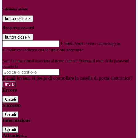
Entra con SPID
Entra con CIE
Seleziona utente
button close
×
Recupero password
button close
×
E-mail
Verrà inviato un messaggio
all'indirizzo indicato con le istruzioni necessarie.
Non hai una e-mail associata al nome utente? Effettua il reset della password
tramite la
Login Spaggiari
E-mail inviata, si prega di controllare la casella di posta elettronica!
Errore
Chiudi
Successo
Chiudi
Informazione
Chiudi
Attendere...