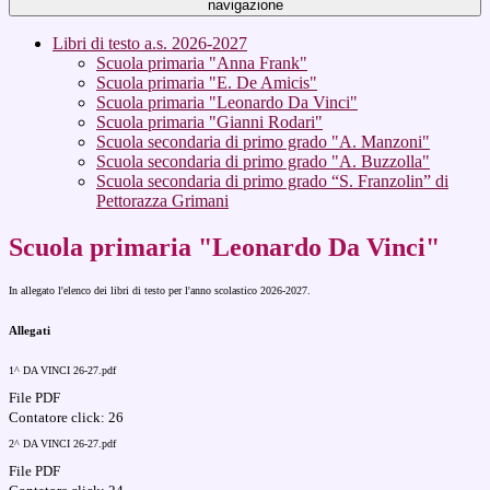
navigazione
Libri di testo a.s. 2026-2027
Scuola primaria "Anna Frank"
Scuola primaria "E. De Amicis"
Scuola primaria "Leonardo Da Vinci"
Scuola primaria "Gianni Rodari"
Scuola secondaria di primo grado "A. Manzoni"
Scuola secondaria di primo grado "A. Buzzolla"
Scuola secondaria di primo grado “S. Franzolin” di
Pettorazza Grimani
Scuola primaria "Leonardo Da Vinci"
In allegato l'elenco dei libri di testo per l'anno scolastico 2026-2027.
Allegati
1^ DA VINCI 26-27.pdf
File PDF
Contatore click: 26
2^ DA VINCI 26-27.pdf
File PDF