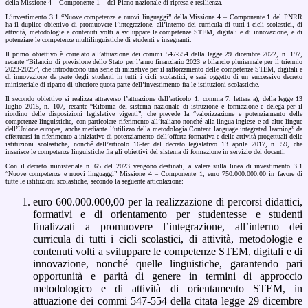
della Missione 4 – Componente 1 – del Piano nazionale di ripresa e resilienza.
L’investimento 3.1 “Nuove competenze e nuovi linguaggi” della Missione 4 – Componente 1 del PNRR
ha il duplice obiettivo di promuovere l’integrazione, all’interno dei curricula di tutti i cicli scolastici, di
attività, metodologie e contenuti volti a sviluppare le competenze STEM, digitali e di innovazione, e di
potenziare le competenze multilinguistiche di studenti e insegnanti.
Il primo obiettivo è correlato all’attuazione dei commi 547-554 della legge 29 dicembre 2022, n. 197,
recante “Bilancio di previsione dello Stato per l’anno finanziario 2023 e bilancio pluriennale per il triennio
2023-2025”, che introducono una serie di iniziative per il rafforzamento delle competenze STEM, digitali e
di innovazione da parte degli studenti in tutti i cicli scolastici, e sarà oggetto di un successivo decreto
ministeriale di riparto di ulteriore quota parte dell’investimento fra le istituzioni scolastiche.
Il secondo obiettivo si realizza attraverso l’attuazione dell’articolo 1, comma 7, lettera a), della legge 13
luglio 2015, n. 107, recante “Riforma del sistema nazionale di istruzione e formazione e delega per il
riordino delle disposizioni legislative vigenti”, che prevede la “valorizzazione e potenziamento delle
competenze linguistiche, con particolare riferimento all’italiano nonché alla lingua inglese e ad altre lingue
dell’Unione europea, anche mediante l’utilizzo della metodologia Content language integrated learning” da
effettuarsi in riferimento a iniziative di potenziamento dell’offerta formativa e delle attività progettuali delle
istituzioni scolastiche, nonché dell’articolo 16-ter del decreto legislativo 13 aprile 2017, n. 59, che
inserisce le competenze linguistiche fra gli obiettivi del sistema di formazione in servizio dei docenti.
Con il decreto ministeriale n. 65 del 2023 vengono destinati, a valere sulla linea di investimento 3.1
“Nuove competenze e nuovi linguaggi” Missione 4 – Componente 1, euro 750.000.000,00 in favore di
tutte le istituzioni scolastiche, secondo la seguente articolazione:
euro 600.000.000,00 per la realizzazione di percorsi didattici,
formativi e di orientamento per studentesse e studenti
finalizzati a promuovere l’integrazione, all’interno dei
curricula di tutti i cicli scolastici, di attività, metodologie e
contenuti volti a sviluppare le competenze STEM, digitali e di
innovazione, nonché quelle linguistiche, garantendo pari
opportunità e parità di genere in termini di approccio
metodologico e di attività di orientamento STEM, in
attuazione dei commi 547-554 della citata legge 29 dicembre