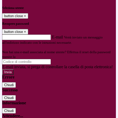
Entra con SPID
Entra con CIE
Seleziona utente
button close
×
Recupero password
button close
×
E-mail
Verrà inviato un messaggio
all'indirizzo indicato con le istruzioni necessarie.
Non hai una e-mail associata al nome utente? Effettua il reset della password
tramite la
Login Spaggiari
E-mail inviata, si prega di controllare la casella di posta elettronica!
Errore
Chiudi
Successo
Chiudi
Informazione
Chiudi
Attendere...