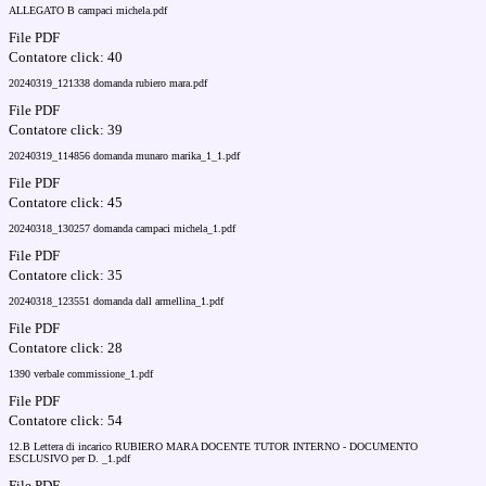
ALLEGATO B campaci michela.pdf
File PDF
Contatore click: 40
20240319_121338 domanda rubiero mara.pdf
File PDF
Contatore click: 39
20240319_114856 domanda munaro marika_1_1.pdf
File PDF
Contatore click: 45
20240318_130257 domanda campaci michela_1.pdf
File PDF
Contatore click: 35
20240318_123551 domanda dall armellina_1.pdf
File PDF
Contatore click: 28
1390 verbale commissione_1.pdf
File PDF
Contatore click: 54
12.B Lettera di incarico RUBIERO MARA DOCENTE TUTOR INTERNO - DOCUMENTO
ESCLUSIVO per D. _1.pdf
File PDF