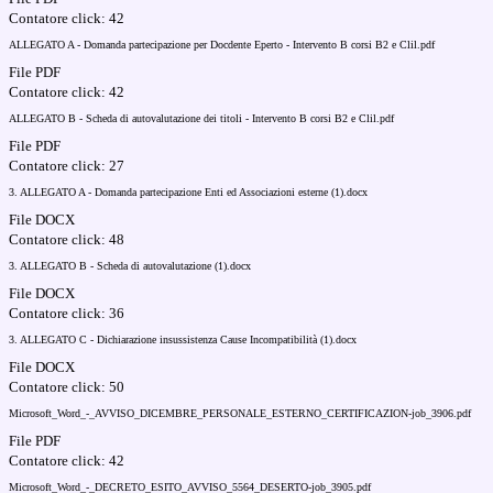
Contatore click: 42
ALLEGATO A - Domanda partecipazione per Docdente Eperto - Intervento B corsi B2 e Clil.pdf
File PDF
Contatore click: 42
ALLEGATO B - Scheda di autovalutazione dei titoli - Intervento B corsi B2 e Clil.pdf
File PDF
Contatore click: 27
3. ALLEGATO A - Domanda partecipazione Enti ed Associazioni esterne (1).docx
File DOCX
Contatore click: 48
3. ALLEGATO B - Scheda di autovalutazione (1).docx
File DOCX
Contatore click: 36
3. ALLEGATO C - Dichiarazione insussistenza Cause Incompatibilità (1).docx
File DOCX
Contatore click: 50
Microsoft_Word_-_AVVISO_DICEMBRE_PERSONALE_ESTERNO_CERTIFICAZION-job_3906.pdf
File PDF
Contatore click: 42
Microsoft_Word_-_DECRETO_ESITO_AVVISO_5564_DESERTO-job_3905.pdf