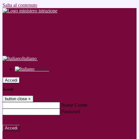
Salta al contenuto
Italiano
Italiano
Accedi
Accedi
button close
×
Nome Utente
Password
Password dimenticata?
-