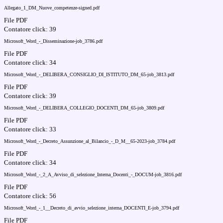
Allegato_1_DM_Nuove_competenze-signed.pdf
File PDF
Contatore click: 39
Microsoft_Word_-_Disseminazione-job_3786.pdf
File PDF
Contatore click: 34
Microsoft_Word_-_DELIBERA_CONSIGLIO_DI_ISTITUTO_DM_65-job_3813.pdf
File PDF
Contatore click: 39
Microsoft_Word_-_DELIBERA_COLLEGIO_DOCENTI_DM_65-job_3809.pdf
File PDF
Contatore click: 33
Microsoft_Word_-_Decreto_Assunzione_al_Bilancio_-_D_M__65-2023-job_3784.pdf
File PDF
Contatore click: 34
Microsoft_Word_-_2_A_Avviso_di_selezione_Interna_Docenti_-_DOCUM-job_3816.pdf
File PDF
Contatore click: 56
Microsoft_Word_-_1__Decreto_di_avvio_selezione_interna_DOCENTI_E-job_3794.pdf
File PDF