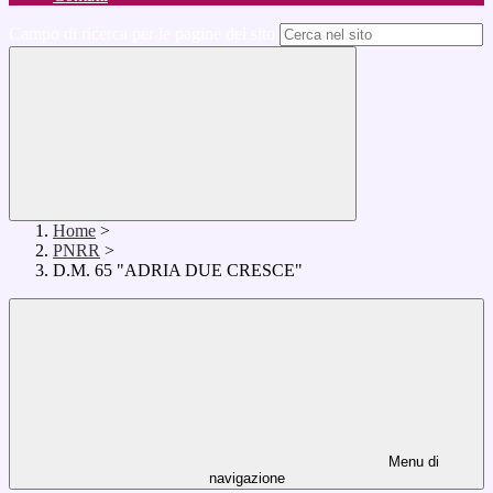
Campo di ricerca per le pagine del sito
Home
>
PNRR
>
D.M. 65 "ADRIA DUE CRESCE"
Menu di
navigazione