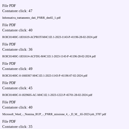
File PDF
Contatore click: 47
Informativa_trattamento_dati_PNRR_dm65_1.pdf
File PDF
Contatore click: 40
ROIC81400C-1831619-ACPROT-M4C1I3.1-2023-1143-P-41196-28-02-2024.pdf
File PDF
Contatore click: 36
ROIC81400C-1831614-ACFDG-M4C1I3.1-2023-1143-P-41196-28-02-2024.pdf
File PDF
Contatore click: 49
ROIC81400C-0-1660367-M4C1I3.1-2023-1143-P-41196-07-02-2024.pdf
File PDF
Contatore click: 45
ROIC81400C-0-1829605-AC-M4C1I2.1-2023-1222-P-45701-28-02-2024.pdf
File PDF
Contatore click: 40
Microsoft_Word_-_Nomina_RUP_-_PNRR_missione_4_-_D_M__65-2023-job_3787.pdf
File PDF
Contatore click: 35