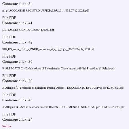
Contatore click: 34
m_pi.AOOGABMI.REGISTRO UFFICIALE(U).0141432.07-12-2023.pdf
File PDF
Contatore click: 41
DETTAGLIO_CUP_D64D23004470006.pdf
File PDF
Contatore click: 42
340_DS_come_RUP_-_PNRR_missione_4_-_D__Lgs__36-2023-job_3790.pdf
File PDF
Contatore click: 30
5. ALLEGATO C - Dichiarazione di Insussistenza Cause Incompatibilità Procedura di Selezio.pdf
File PDF
Contatore click: 29
3. Allegato A - Procedura di Selezione Interna Docenti - DOCUMENTO ESCLUSIVO per D. M. 65-.pdf
File PDF
Contatore click: 46
4. Allegato B - Avviso selezione Interna Docenti - DOCUMENTO ESCLUSIVO per D. M. 65-2023 -.pdf
File PDF
Contatore click: 24
Notizie