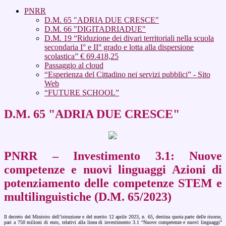
PNRR
D.M. 65 "ADRIA DUE CRESCE"
D.M. 66 "DIGITADRIADUE"
D.M. 19 “Riduzione dei divari territoriali nella scuola
secondaria I° e II° grado e lotta alla dispersione
scolastica” € 69.418,25
Passaggio al cloud
“Esperienza del Cittadino nei servizi pubblici” - Sito
Web
“FUTURE SCHOOL”
D.M. 65 "ADRIA DUE CRESCE"
PNRR – Investimento 3.1: Nuove
competenze e nuovi linguaggi Azioni di
potenziamento delle competenze STEM e
multilinguistiche (D.M. 65/2023)
Il decreto del Ministro dell’istruzione e del merito 12 aprile 2023, n. 65, destina quota parte delle risorse,
pari a 750 milioni di euro, relativi alla linea di investimento 3.1 “Nuove competenze e nuovi linguaggi”