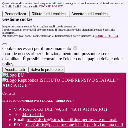
Questo sito o gli strumenti terzi da questo utilizzati si avvalgono di cookie necessari al funzionamento ed
utili alle finalità illustrate nella
COOKIE POLICY
.
Personalizza
Rifiuta tutti
i cookies
Accetta tutti
i cookies
Gestione cookie
In questa schermata è possibile scegliere quali cookie consentire.
I cookie necessari sono quelli che consentono il funzionamento della piattaforma e non è possibile
disabilitarli.
Per conoscere quali sono i cookie necessari al funzionamento potete visionare la
COOKIE POLICY
.
Cookie necessari per il funzionamento
I cookie necessari per il funzionamento non possono essere
disabilitati. È possibile consultare l'elenco nella pagina della cookie
policy.
Accetta tutti
Salva le preferenze
ISTITUTO COMPRENSIVO STATALE "
ADRIA DUE "
Contatti
ISTITUTO COMPRENSIVO STATALE " ADRIA DUE "
VIA RAGAZZI DEL '99, 28 - 45011 ADRIA(RO)
Tel:
0426-21714
Email:
roic81400c@istruzione.it
Link per inviare una mail
PEC:
roic81400c@pec.istruzione.it
Link per inviare una mail